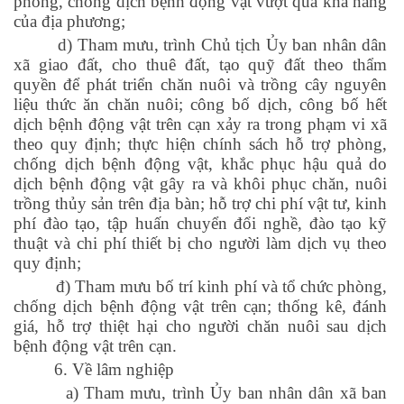
phòng, chống dịch bệnh động vật vượt quá khả năng
của địa phương;
d) Tham mưu, trình Chủ tịch Ủy ban nhân dân
xã giao đất, cho thuê đất, tạo quỹ đất theo thẩm
quyền để phát triển chăn nuôi và trồng cây nguyên
liệu thức ăn chăn nuôi; công bố dịch, công bố hết
dịch bệnh động vật trên cạn xảy ra trong phạm vi xã
theo quy định; thực hiện chính sách hỗ trợ phòng,
chống dịch bệnh động vật, khắc phục hậu quả do
dịch bệnh động vật gây ra và khôi phục chăn, nuôi
trồng thủy sản trên địa bàn; hỗ trợ chi phí vật tư, kinh
phí đào tạo, tập huấn chuyển đổi nghề, đào tạo kỹ
thuật và chi phí thiết bị cho người làm dịch vụ theo
quy định;
đ) Tham mưu bố trí kinh phí và tổ chức phòng,
chống dịch bệnh động vật trên cạn; thống kê, đánh
giá, hỗ trợ thiệt hại cho người chăn nuôi sau dịch
bệnh động vật trên cạn.
6. Về lâm nghiệp
a) Tham mưu, trình Ủy ban nhân dân xã ban