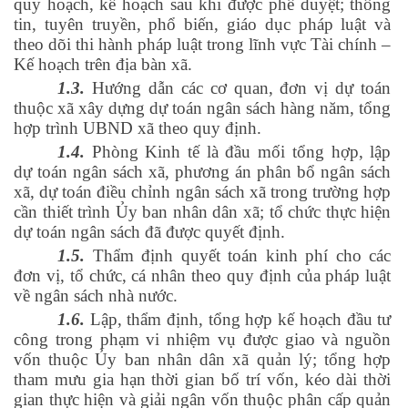
quy hoạch, kế hoạch sau khi được phê duyệt; thông
tin, tuyên truyền, phổ biến, giáo dục pháp luật và
theo dõi thi hành pháp luật trong lĩnh vực Tài chính –
Kế hoạch trên địa bàn xã.
1.3.
Hướng dẫn các cơ quan, đơn vị dự toán
thuộc xã xây dựng dự toán ngân sách hàng năm, tổng
hợp trình UBND xã theo quy định.
1.4.
Phòng Kinh tế là đầu mối tổng hợp, lập
dự toán ngân sách xã, phương án phân bổ ngân sách
xã, dự toán điều chỉnh ngân sách xã trong trường hợp
cần thiết trình Ủy ban nhân dân xã; tổ chức thực hiện
dự toán ngân sách đã được quyết định.
1.5.
Thẩm định quyết toán kinh phí cho các
đơn vị, tổ chức, cá nhân theo quy định của pháp luật
về ngân sách nhà nước.
1.6.
Lập, thẩm định, tổng hợp kế hoạch đầu tư
công trong phạm vi nhiệm vụ được giao và nguồn
vốn thuộc Ủy ban nhân dân xã quản lý; tổng hợp
tham mưu gia hạn thời gian bố trí vốn, kéo dài thời
gian thực hiện và giải ngân vốn thuộc phân cấp quản