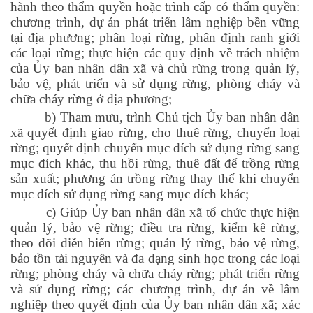
hành theo thẩm quyền hoặc trình cấp có thẩm quyền:
chương trình, dự án phát triển lâm nghiệp bền vững
tại địa phương; phân loại rừng, phân định ranh giới
các loại rừng; thực hiện các quy định về trách nhiệm
của Ủy ban nhân dân xã và chủ rừng trong quản lý,
bảo vệ, phát triển và sử dụng rừng, phòng cháy và
chữa cháy rừng ở địa phương;
b) Tham mưu, trình Chủ tịch Ủy ban nhân dân
xã quyết định giao rừng, cho thuê rừng, chuyển loại
rừng; quyết định chuyển mục đích sử dụng rừng sang
mục đích khác, thu hồi rừng, thuê đất để trồng rừng
sản xuất; phương án trồng rừng thay thế khi chuyển
mục đích sử dụng rừng sang mục đích khác;
c) Giúp Ủy ban nhân dân xã tổ chức thực hiện
quản lý, bảo vệ rừng; điều tra rừng, kiểm kê rừng,
theo dõi diễn biến rừng; quản lý rừng, bảo vệ rừng,
bảo tồn tài nguyên và đa dạng sinh học trong các loại
rừng; phòng cháy và chữa cháy rừng; phát triển rừng
và sử dụng rừng; các chương trình, dự án về lâm
nghiệp theo quyết định của Ủy ban nhân dân xã; xác