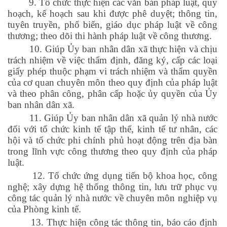
9. Tổ chức thực hiện các văn bản pháp luật, quy
hoạch, kế hoạch sau khi được phê duyệt; thông tin,
tuyên truyền, phổ biến, giáo dục pháp luật về công
thương; theo dõi thi hành pháp luật về công thương.
10. Giúp Ủy ban nhân dân xã thực hiện và chịu
trách nhiệm về việc thẩm định, đăng ký, cấp các loại
giấy phép thuộc phạm vi trách nhiệm và thẩm quyền
của cơ quan chuyên môn theo quy định của pháp luật
và theo phân công, phân cấp hoặc ủy quyền của Ủy
ban nhân dân xã.
11. Giúp Ủy ban nhân dân xã quản lý nhà nước
đối với tổ chức kinh tế tập thể, kinh tế tư nhân, các
hội và tổ chức phi chính phủ hoạt động trên địa bàn
trong lĩnh vực công thương theo quy định của pháp
luật.
12. Tổ chức ứng dụng tiến bộ khoa học, công
nghệ; xây dựng hệ thống thông tin, lưu trữ phục vụ
công tác quản lý nhà nước về chuyên môn nghiệp vụ
của Phòng kinh tế.
13. Thực hiện công tác thông tin, báo cáo định