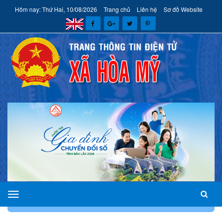
Hôm nay: Thứ Hai, 10/08/2026
Trang chủ
Liên hệ
Sơ đồ Website
xã
TRANG CHỦ
GIỚI THIỆU
PHÂN CÔNG NHIỆM VỤ
Hòa
Mỹ