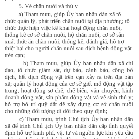
5. Về chăn nuôi và thú y
a) Tham mưu, giúp Ủy ban nhân dân xã tổ
chức quản lý, phát triển chăn nuôi tại địa phương; tổ
chức thực hiện việc kê khai hoạt động chăn nuôi,
thống kê cơ sở chăn nuôi, hộ chăn nuôi, cơ sở sản
xuất thức ăn chăn nuôi; thống kê, đánh giá, hỗ trợ
thiệt hại cho người chăn nuôi sau dịch bệnh động vật
trên cạn;
b) Tham mưu, giúp Ủy ban nhân dân xã chỉ
đạo, tổ chức giám sát, dự báo, cảnh báo, công bố
dịch, hết dịch động vật trên cạn xảy ra trên địa bàn
xã; quản lý hoạt động của cơ sở giết mổ động vật tập
trung; hoạt động sơ chế, chế biến, vận chuyển, kinh
doanh động vật, sản phẩm động vật và vệ sinh thú y;
hỗ trợ bố trí quỹ đất để xây dựng cơ sở chăn nuôi
cho những đối tượng di dời theo quy định;
c) Tham mưu, trình Chủ tịch Ủy ban nhân dân
xã để trình Chủ tịch Ủy ban nhân dân cấp tỉnh quyết
định hỗ trợ kinh phí, vật tư và nguồn lực khi yêu cầu