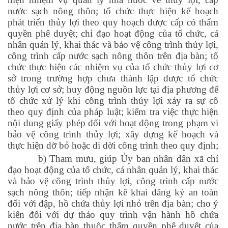
nước sạch nông thôn; tổ chức thực hiện kế hoạch
phát triển thủy lợi theo quy hoạch được cấp có thẩm
quyền phê duyệt; chỉ đạo hoạt động của tổ chức, cá
nhân quản lý, khai thác và bảo vệ công trình thủy lợi,
công trình cấp nước sạch nông thôn trên địa bàn; tổ
chức thực hiện các nhiệm vụ của tổ chức thủy lợi cơ
sở trong trường hợp chưa thành lập được tổ chức
thủy lợi cơ sở; huy động nguồn lực tại địa phương để
tổ chức xử lý khi công trình thủy lợi xảy ra sự cố
theo quy định của pháp luật; kiểm tra việc thực hiện
nội dung giấy phép đối với hoạt động trong phạm vi
bảo vệ công trình thủy lợi; xây dựng kế hoạch và
thực hiện dỡ bỏ hoặc di dời công trình theo quy định;
b) Tham mưu, giúp Ủy ban nhân dân xã chỉ
đạo hoạt động của tổ chức, cá nhân quản lý, khai thác
và bảo vệ công trình thủy lợi, công trình cấp nước
sạch nông thôn; tiếp nhận kê khai đăng ký an toàn
đối với đập, hồ chứa thủy lợi nhỏ trên địa bàn; cho ý
kiến đối với dự thảo quy trình vận hành hồ chứa
nước trên địa bàn thuộc thẩm quyền phê duyệt của