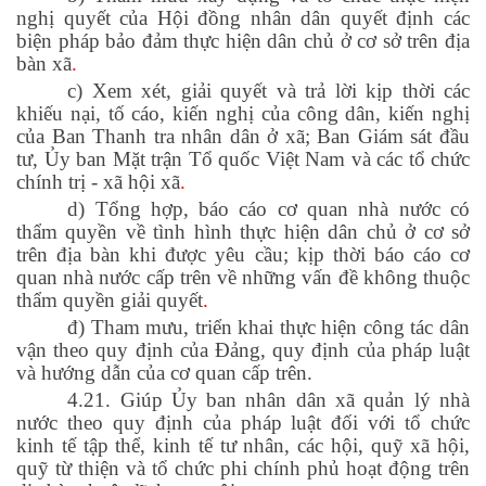
nghị quyết của Hội đồng nhân dân quyết định các
biện pháp bảo đảm thực hiện dân chủ ở cơ sở trên địa
bàn xã
.
c) Xem xét, giải quyết và trả lời kịp thời các
khiếu nại, tố cáo, kiến nghị của công dân, kiến nghị
của Ban Thanh tra nhân dân ở xã; Ban Giám sát đầu
tư, Ủy ban Mặt trận Tổ quốc Việt Nam và các tổ chức
chính trị - xã hội xã
.
d) Tổng hợp, báo cáo cơ quan nhà nước có
thẩm quyền về tình hình thực hiện dân chủ ở cơ sở
trên địa bàn khi được yêu cầu; kịp thời báo cáo cơ
quan nhà nước cấp trên về những vấn đề không thuộc
thẩm quyền giải quyết
.
đ) Tham mưu, triển khai thực hiện công tác dân
vận theo quy định của Đảng, quy định của pháp luật
và hướng dẫn của cơ quan cấp trên.
4.21. Giúp Ủy ban nhân dân xã quản lý nhà
nước theo quy định của pháp luật đối với tổ chức
kinh tế tập thể, kinh tế tư nhân, các hội, quỹ xã hội,
quỹ từ thiện và tổ chức phi chính phủ hoạt động trên