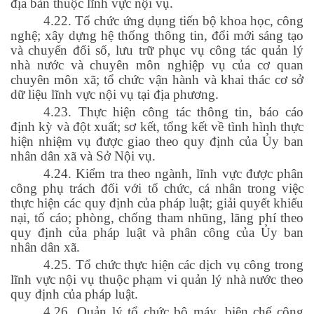
địa bàn thuộc lĩnh vực nội vụ.
4.22. Tổ chức ứng dụng tiến bộ khoa học, công
nghệ; xây dựng hệ thống thông tin, đổi mới sáng tạo
và chuyển đổi số, lưu trữ phục vụ công tác quản lý
nhà nước và chuyên môn nghiệp vụ của cơ quan
chuyên môn xã; tổ chức vận hành và khai thác cơ sở
dữ liệu lĩnh vực nội vụ tại địa phương.
4.23. Thực hiện công tác thông tin, báo cáo
định kỳ và đột xuất; sơ kết, tổng kết về tình hình thực
hiện nhiệm vụ được giao theo quy định của Ủy ban
nhân dân xã và Sở Nội vụ.
4.24. Kiểm tra theo ngành, lĩnh vực được phân
công phụ trách đối với tổ chức, cá nhân trong việc
thực hiện các quy định của pháp luật; giải quyết khiếu
nại, tố cáo; phòng, chống tham nhũng, lãng phí theo
quy định của pháp luật và phân công của Ủy ban
nhân dân xã.
4.25. Tổ chức thực hiện các dịch vụ công trong
lĩnh vực nội vụ thuộc phạm vi quản lý nhà nước theo
quy định của pháp luật.
4.26. Quản lý tổ chức bộ máy, biên chế công