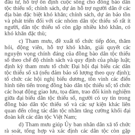
đầu tư, hỗ trợ ổn định cuộc sống cho đồng bào dân
tộc thiểu số; chính sách, dự án hỗ trợ người dân ở các
địa bàn đặc biệt khó khăn; chính sách, dự án bảo tồn
và phát triển đối với các nhóm dân tộc thiểu số rất ít
người, dân tộc thiểu số còn gặp nhiều khó khăn, có
khó khăn đặc thù;
c) Tham mưu, đề xuất tổ chức tiếp đón, thăm
hỏi, động viên, hỗ trợ khó khăn, giải quyết các
nguyện vọng chính đáng của đồng bào dân tộc thiểu
số theo chế độ chính sách và quy định của pháp luật;
định kỳ tham mưu tổ chức Đại hội đại biểu các dân
tộc thiểu số xã (nếu đảm bảo số lượng theo quy định);
tổ chức các hội nghị biểu dương, tôn vinh các điển
hình tiên tiến trong đồng bào dân tộc thiểu số; tổ chức
các hoạt động giao lưu, tọa đàm, trao đổi kinh nghiệm
giữa đại biểu dân tộc thiểu số, người có uy tín trong
đồng bào dân tộc thiểu số và các sự kiện khác liên
quan đến công tác dân tộc nhằm tăng cường khối đại
đoàn kết các dân tộc Việt Nam;
d) Tham mưu giúp Ủy ban nhân dân xã tổ chức
rà soát, tổng hợp và xác định các dân tộc còn gặp