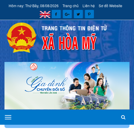
Hôm nay: Thứ Bảy, 08/08/2026
Trang chủ
Liên hệ
Sơ đồ Website
xã
TRANG CHỦ
GIỚI THIỆU
PHÂN CÔNG NHIỆM VỤ
Hòa
Mỹ