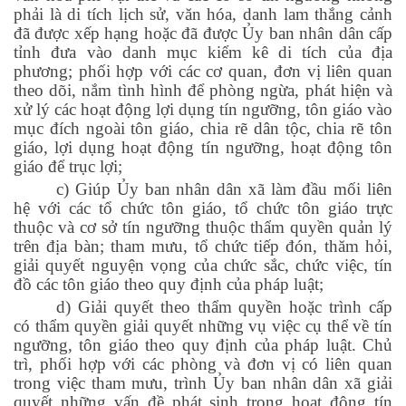
phải là di tích lịch sử, văn hóa, danh lam thắng cảnh
đã được xếp hạng hoặc đã được Ủy ban nhân dân cấp
tỉnh đưa vào danh mục kiểm kê di tích của địa
phương; phối hợp với các cơ quan, đơn vị liên quan
theo dõi, nắm tình hình để phòng ngừa, phát hiện và
xử lý các hoạt động lợi dụng tín ngưỡng, tôn giáo vào
mục đích ngoài tôn giáo, chia rẽ dân tộc, chia rẽ tôn
giáo, lợi dụng hoạt động tín ngưỡng, hoạt động tôn
giáo để trục lợi;
c) Giúp Ủy ban nhân dân xã làm đầu mối liên
hệ với các tổ chức tôn giáo, tổ chức tôn giáo trực
thuộc và cơ sở tín ngưỡng thuộc thẩm quyền quản lý
trên địa bàn; tham mưu, tổ chức tiếp đón, thăm hỏi,
giải quyết nguyện vọng của chức sắc, chức việc, tín
đồ các tôn giáo theo quy định của pháp luật;
d) Giải quyết theo thẩm quyền hoặc trình cấp
có thẩm quyền giải quyết những vụ việc cụ thể về tín
ngưỡng, tôn giáo theo quy định của pháp luật. Chủ
trì, phối hợp với các phòng và đơn vị có liên quan
trong việc tham mưu, trình Ủy ban nhân dân xã giải
quyết những vấn đề phát sinh trong hoạt động tín