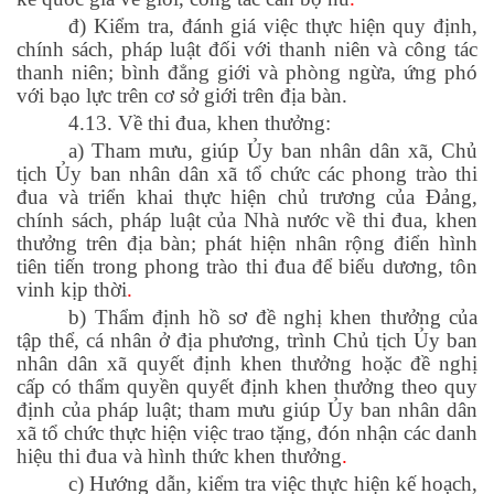
đ) Kiểm tra, đánh giá việc thực hiện quy định,
chính sách, pháp luật đối với thanh niên và công tác
thanh niên; bình đẳng giới và phòng ngừa, ứng phó
với bạo lực trên cơ sở giới trên địa bàn.
4.13. Về thi đua, khen thưởng:
a) Tham mưu, giúp Ủy ban nhân dân xã, Chủ
tịch Ủy ban nhân dân xã tổ chức các phong trào thi
đua và triển khai thực hiện chủ trương của Đảng,
chính sách, pháp luật của Nhà nước về thi đua, khen
thưởng trên địa bàn; phát hiện nhân rộng điển hình
tiên tiến trong phong trào thi đua để biểu dương, tôn
vinh kịp thời
.
b) Thẩm định hồ sơ đề nghị khen thưởng của
tập thể, cá nhân ở địa phương, trình Chủ tịch Ủy ban
nhân dân xã quyết định khen thưởng hoặc đề nghị
cấp có thẩm quyền quyết định khen thưởng theo quy
định của pháp luật; tham mưu giúp Ủy ban nhân dân
xã tổ chức thực hiện việc trao tặng, đón nhận các danh
hiệu thi đua và hình thức khen thưởng
.
c) Hướng dẫn, kiểm tra việc thực hiện kế hoạch,