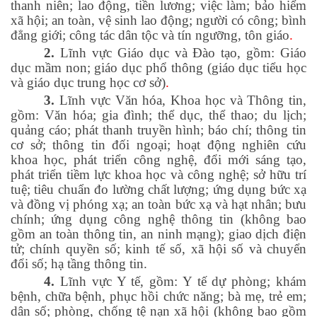
thanh niên; lao động, tiền lương; việc làm; bảo hiểm
xã hội; an toàn, vệ sinh lao động; người có công; bình
đẳng giới; công tác dân tộc và tín ngưỡng, tôn giáo
.
2.
Lĩnh vực Giáo dục và Đào tạo, gồm: Giáo
dục mầm non; giáo dục phổ thông (giáo dục tiểu học
và giáo dục trung học cơ sở)
.
3.
Lĩnh vực Văn hóa, Khoa học và Thông tin,
gồm: Văn hóa; gia đình; thể dục, thể thao; du lịch;
quảng cáo; phát thanh truyền hình; báo chí; thông tin
cơ sở; thông tin đối ngoại; hoạt động nghiên cứu
khoa học, phát triển công nghệ, đổi mới sáng tạo,
phát triển tiềm lực khoa học và công nghệ; sở hữu trí
tuệ; tiêu chuẩn đo lường chất lượng; ứng dụng bức xạ
và đồng vị phóng xạ; an toàn bức xạ và hạt nhân; bưu
chính; ứng dụng công nghệ thông tin (không bao
gồm an toàn thông tin, an ninh mạng); giao dịch điện
tử; chính quyền số; kinh tế số, xã hội số và chuyển
đổi số; hạ tầng thông tin.
4.
Lĩnh vực Y tế, gồm: Y tế dự phòng; khám
bệnh, chữa bệnh, phục hồi chức năng; bà mẹ, trẻ em;
dân số; phòng, chống tệ nạn xã hội (không bao gồm