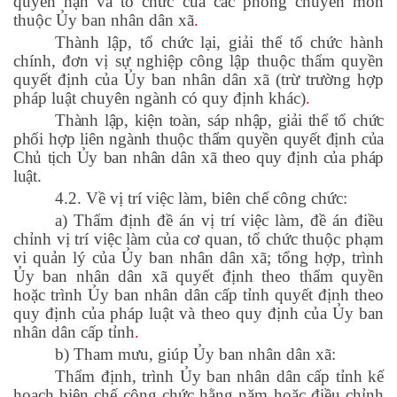
quyền hạn và tổ chức của các phòng chuyên môn
thuộc Ủy ban nhân dân xã
.
Thành lập, tổ chức lại, giải thể tổ chức hành
chính, đơn vị sự nghiệp công lập thuộc thẩm quyền
quyết định của Ủy ban nhân dân xã (trừ trường hợp
pháp luật chuyên ngành có quy định khác)
.
Thành lập, kiện toàn, sáp nhập, giải thể tổ chức
phối hợp liên ngành thuộc thẩm quyền quyết định của
Chủ tịch Ủy ban nhân dân xã theo quy định của pháp
luật.
4.2. Về vị trí việc làm, biên chế công chức:
a) Thẩm định đề án vị trí việc làm, đề án điều
chỉnh vị trí việc làm của cơ quan, tổ chức thuộc phạm
vi quản lý của Ủy ban nhân dân xã; tổng hợp, trình
Ủy ban nhân dân xã quyết định theo thẩm quyền
hoặc trình Ủy ban nhân dân cấp tỉnh quyết định theo
quy định của pháp luật và theo quy định của Ủy ban
nhân dân cấp tỉnh
.
b) Tham mưu, giúp Ủy ban nhân dân xã:
Thẩm định, trình Ủy ban nhân dân cấp tỉnh kế
hoạch biên chế công chức hằng năm hoặc điều chỉnh