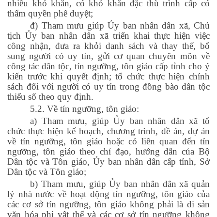
nhiều khó khăn, có khó khăn đặc thù trình cấp có
thẩm quyền phê duyệt;
đ) Tham mưu giúp Ủy ban nhân dân xã, Chủ
tịch Ủy ban nhân dân xã triển khai thực hiện việc
công nhận, đưa ra khỏi danh sách và thay thế, bổ
sung người có uy tín, gửi cơ quan chuyên môn về
công tác dân tộc, tín ngưỡng, tôn giáo cấp tỉnh cho ý
kiến trước khi quyết định; tổ chức thực hiện chính
sách đối với người có uy tín trong đồng bào dân tộc
thiểu số theo quy định.
5.2. Về tín ngưỡng, tôn giáo:
a) Tham mưu, giúp Ủy ban nhân dân xã tổ
chức thực hiện kế hoạch, chương trình, đề án, dự án
về tín ngưỡng, tôn giáo hoặc có liên quan đến tín
ngưỡng, tôn giáo theo chỉ đạo, hướng dẫn của Bộ
Dân tộc và Tôn giáo, Ủy ban nhân dân cấp tỉnh, Sở
Dân tộc và Tôn giáo;
b) Tham mưu, giúp Ủy ban nhân dân xã quản
lý nhà nước về hoạt động tín ngưỡng, tôn giáo của
các cơ sở tín ngưỡng, tôn giáo không phải là di sản
văn hóa phi vật thể và các cơ sở tín ngưỡng không