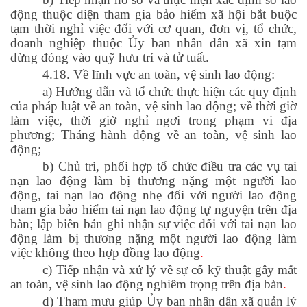
động thuộc diện tham gia bảo hiểm xã hội bắt buộc
tạm thời nghỉ việc đối với cơ quan, đơn vị, tổ chức,
doanh nghiệp thuộc Ủy ban nhân dân xã xin tạm
dừng đóng vào quỹ hưu trí và tử tuất.
4.18. Về lĩnh vực an toàn, vệ sinh lao động:
a) Hướng dẫn và tổ chức thực hiện các quy định
của pháp luật về an toàn, vệ sinh lao động; về thời giờ
làm việc, thời giờ nghỉ ngơi trong phạm vi địa
phương; Tháng hành động về an toàn, vệ sinh lao
động;
b) Chủ trì, phối hợp tổ chức điều tra các vụ tai
nạn lao động làm bị thương nặng một người lao
động, tai nạn lao động nhẹ đối với người lao động
tham gia bảo hiểm tai nạn lao động tự nguyện trên địa
bàn; lập biên bản ghi nhận sự việc đối với tai nạn lao
động làm bị thương nặng một người lao động làm
việc không theo hợp đồng lao động
.
c) Tiếp nhận và xử lý về sự cố kỹ thuật gây mất
an toàn, vệ sinh lao động nghiêm trọng trên địa bàn
.
d) Tham mưu giúp Ủy ban nhân dân xã quản lý