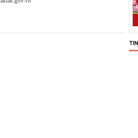
aklak.gov.vn
TIN