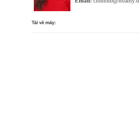
Email:
chinhltb@hoamy.d
Tải về máy: