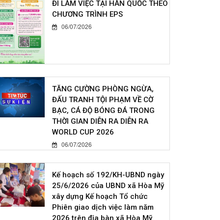
ĐI LÀM VIỆC TẠI HÀN QUỐC THEO
CHƯƠNG TRÌNH EPS
06/07/2026
TĂNG CƯỜNG PHÒNG NGỪA,
ĐẤU TRANH TỘI PHẠM VỀ CỜ
BẠC, CÁ ĐỘ BÓNG ĐÁ TRONG
THỜI GIAN DIỄN RA DIỄN RA
WORLD CUP 2026
06/07/2026
Kế hoạch số 192/KH-UBND ngày
25/6/2026 của UBND xã Hòa Mỹ
xây dựng Kế hoạch Tổ chức
Phiên giao dịch việc làm năm
2026 trên địa bàn xã Hòa Mỹ