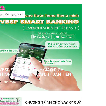
N HÓA - XÃ HỘI
VBSP Smart Banking – GIAO DỊCH
THÔNG MINH, AN TOÀN, THUẬN TIỆN
28/07/2026
2085
CHƯƠNG TRÌNH CHO VAY KÝ QUỸ