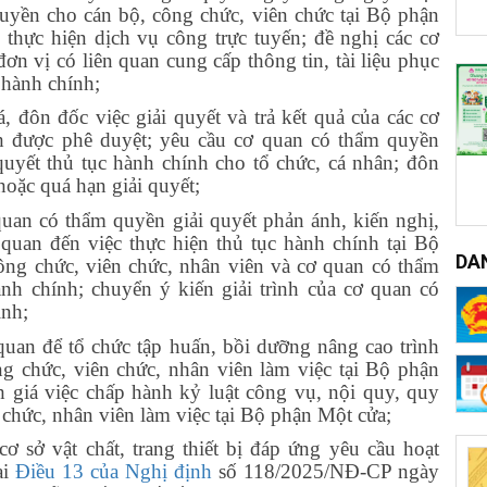
quyền cho cán bộ, công chức, viên chức tại Bộ phận
n thực hiện dịch vụ công trực tuyến; đề nghị các cơ
ơn vị có liên quan cung cấp thông tin, tài liệu phục
 hành chính;
á, đôn đốc việc giải quyết và trả kết quả của các cơ
nh được phê duyệt; yêu cầu cơ quan có thẩm quyền
 quyết thủ tục hành chính cho tổ chức, cá nhân; đôn
hoặc quá hạn giải quyết;
quan có thẩm quyền giải quyết phản ánh, kiến nghị,
n quan đến việc thực hiện thủ tục hành chính tại Bộ
DA
ông chức, viên chức, nhân viên và cơ quan có thẩm
ành chính; chuyển ý kiến giải trình của cơ quan có
ịnh;
 quan để tổ chức tập huấn, bồi dưỡng nâng cao trình
 chức, viên chức, nhân viên làm việc tại Bộ phận
h giá việc chấp hành kỷ luật công vụ, nội quy, quy
 chức, nhân viên làm việc tại Bộ phận Một cửa;
cơ sở vật chất, trang thiết bị đáp ứng yêu cầu hoạt
ại
Điều 13 của Nghị định
số 118/2025/NĐ-CP ngày