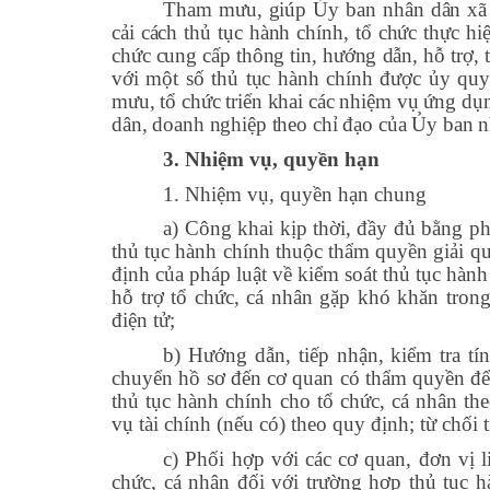
Tham mưu, giúp Ủy ban nhân dân x
cải cách thủ tục hành chính, tổ chức thực hi
chức cung cấp thông tin, hướng dẫn, hỗ trợ, t
với một số thủ tục hành chính được ủy quyề
mưu, tổ chức triển khai các nhiệm vụ ứng dụ
dân, doanh nghiệp theo chỉ đạo của
Ủy ban n
3. Nhiệm vụ, quyền hạn
1. Nhiệm vụ, quyền hạn chung
a) Công khai kịp thời, đầy đủ bằng p
thủ tục hành chính thuộc thẩm quyền giải q
định của pháp luật về kiểm soát thủ tục hành
hỗ trợ tổ chức, cá nhân gặp khó khăn trong
điện tử;
b) Hướng dẫn, tiếp nhận, kiểm tra tí
chuyển hồ sơ đến cơ quan có thẩm quyền để g
thủ tục hành chính cho tổ chức, cá nhân the
vụ tài chính (nếu có) theo quy định; từ chối
c) Phối hợp với các cơ quan, đơn vị li
chức, cá nhân đối với trường hợp thủ tục 