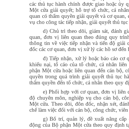
các thủ tục hành chính được giao hoặc ủy 
Một cửa giải quyết; hỗ trợ tổ chức, cá nhâ
quan có thẩm quyền giải quyết và cơ quan, đ
vụ cho công tác tiếp nhận, giải quyết thủ tục
d) Chủ trì theo dõi, giám sát, đánh gi
quan, đơn vị liên quan theo đúng quy trì
thông tin về việc tiếp nhận và tiến độ giải
đốc các cơ quan, đơn vị xử lý các hồ sơ đến 
đ) Tiếp nhận, xử lý hoặc báo cáo cơ 
khiếu nại, tố cáo của tổ chức, cá nhân liê
phận Một cửa hoặc liên quan đến cán bộ, c
quyền trong quá trình giải quyết thủ tục h
thẩm quyền đến tổ chức, cá nhân theo quy đ
e) Phối hợp với cơ quan, đơn vị liên
độ chuyên môn, nghiệp vụ cho cán bộ, công
Một cửa. Theo dõi, đôn đốc, nhận xét, đán
chế làm việc đối với cán bộ, công chức, viên
g) Bố trí, quản lý, đề xuất nâng cấp 
động của Bộ phận Một cửa theo quy định t