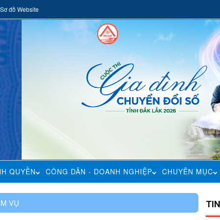
Sơ đồ Website
NH QUYỀN
CÔNG DÂN - DOANH NGHIỆP
CHUYÊN MỤC
ỆM VỤ
TI