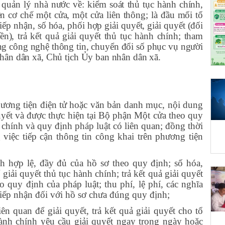
ã
quản lý nhà nước về: kiểm soát thủ tục hành chính,
ện cơ chế một cửa, một cửa liên thông; là đầu mối tổ
iếp nhận, số hóa, phối hợp giải quyết, giải quyết (đối
n), trả kết quả giải quyết thủ tục hành chính; tham
ng công nghệ thông tin, chuyển đổi số phục vụ người
hân dân
xã, Chủ tịch
Ủy ban nhân dân
xã.
hương tiện điện tử hoặc văn bản danh mục, nội dung
uyết và được thực hiện tại Bộ phận Một cửa theo quy
 chính và quy định pháp luật có liên quan; đồng thời
 việc tiếp cận thông tin công khai trên phương tiện
nh hợp lệ, đầy đủ của hồ sơ theo quy định; số hóa,
iải quyết thủ tục hành chính; trả kết quả giải quyết
o quy định của pháp luật; thu phí, lệ phí, các nghĩa
 tiếp nhận đối với hồ sơ chưa đúng quy định;
ên quan để giải quyết, trả kết quả giải quyết cho tổ
hành chính yêu cầu giải quyết ngay trong ngày hoặc