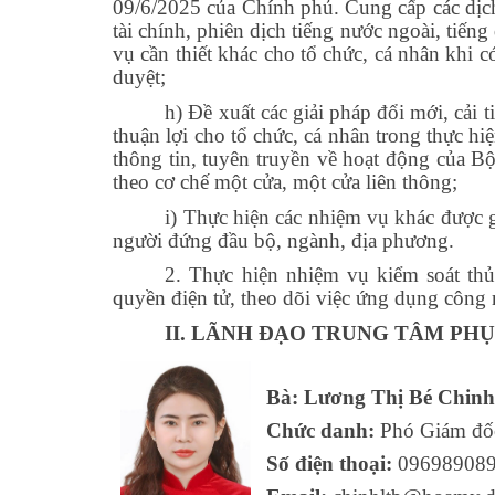
09/6/2025 của Chính phủ. Cung cấp các dịch 
tài chính, phiên dịch tiếng nước ngoài, tiếng 
vụ cần thiết khác cho tổ chức, cá nhân khi
duyệt;
h) Đề xuất các giải pháp đổi mới, cải 
thuận lợi cho tổ chức, cá nhân trong thực hi
thông tin, tuyên truyền về hoạt động của B
theo cơ chế một cửa, một cửa liên thông;
i) Thực hiện các nhiệm vụ khác được g
người đứng đầu bộ, ngành, địa phương.
2. Thực hiện nhiệm vụ kiểm soát th
quyền điện tử, theo dõi việc ứng dụng công 
II. LÃNH ĐẠO TRUNG TÂM PH
Bà: Lương Thị Bé Chin
Chức danh:
Phó
Giám đố
Số điện thoại:
09698908