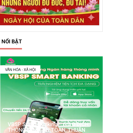
 NỔI BẬT
VĂN HÓA - XÃ HỘI
VBSP Smart Banking – GIAO DỊCH
THÔNG MINH, AN TOÀN, THUẬN