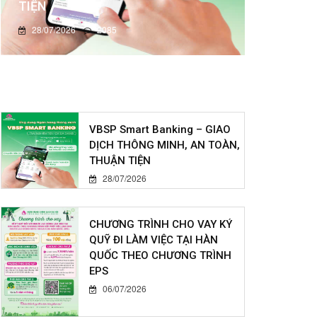
TIỆN
28/07/2026
2085
VBSP Smart Banking – GIAO
DỊCH THÔNG MINH, AN TOÀN,
THUẬN TIỆN
28/07/2026
CHƯƠNG TRÌNH CHO VAY KÝ
QUỸ ĐI LÀM VIỆC TẠI HÀN
QUỐC THEO CHƯƠNG TRÌNH
EPS
06/07/2026