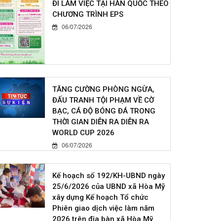
ĐI LÀM VIỆC TẠI HÀN QUỐC THEO
CHƯƠNG TRÌNH EPS
06/07/2026
TĂNG CƯỜNG PHÒNG NGỪA,
ĐẤU TRANH TỘI PHẠM VỀ CỜ
BẠC, CÁ ĐỘ BÓNG ĐÁ TRONG
THỜI GIAN DIỄN RA DIỄN RA
WORLD CUP 2026
06/07/2026
Kế hoạch số 192/KH-UBND ngày
25/6/2026 của UBND xã Hòa Mỹ
xây dựng Kế hoạch Tổ chức
Phiên giao dịch việc làm năm
2026 trên địa bàn xã Hòa Mỹ