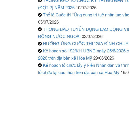
THÔNG BÁO TỔ CHỨC KỲ THI ĐAI ĐEN 
(ĐỢT 2) NĂM 2026
10/07/2026
Thể lệ Cuộc thi “Ứng dụng trí tuệ nhân tạo vào
05/07/2026
THÔNG BÁO TUYỂN DỤNG LAO ĐỘNG VIỆT
ĐỘNG NƯỚC NGOÀI
02/07/2026
HƯỞNG ỨNG CUỘC THI “GIA ĐÌNH CHUYỂ
Kế hoạch số 192/KH-UBND ngày 25/6/2026 củ
2026 trên địa bàn xã Hòa Mỹ
29/06/2026
Kế hoạch tổ chức lấy ý kiến Nhân dân và trìn
tổ chức lại các thôn trên địa bàn xã Hoà Mỹ
16/0