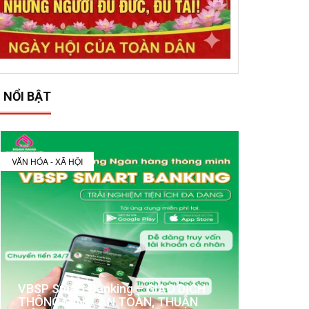
 NỔI BẬT
VĂN HÓA - XÃ HỘI
VBSP Smart Banking – GIAO DỊCH
THÔNG MINH, AN TOÀN, THUẬN