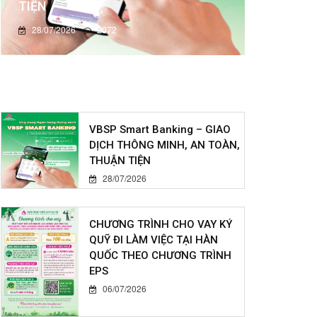
TIỆN
28/07/2026
2072
VBSP Smart Banking – GIAO
DỊCH THÔNG MINH, AN TOÀN,
THUẬN TIỆN
28/07/2026
CHƯƠNG TRÌNH CHO VAY KÝ
QUỸ ĐI LÀM VIỆC TẠI HÀN
QUỐC THEO CHƯƠNG TRÌNH
EPS
06/07/2026