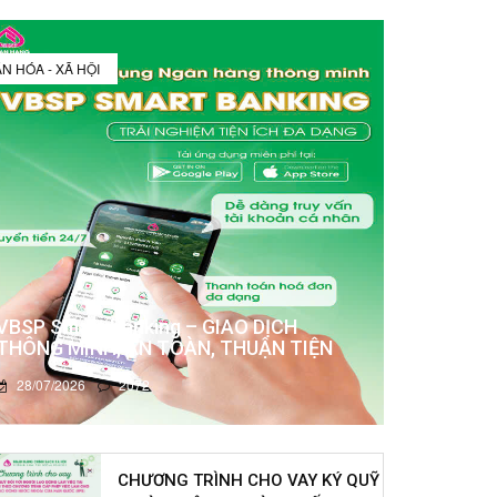
N HÓA - XÃ HỘI
VBSP Smart Banking – GIAO DỊCH
THÔNG MINH, AN TOÀN, THUẬN TIỆN
28/07/2026
2072
CHƯƠNG TRÌNH CHO VAY KÝ QUỸ