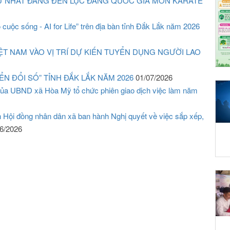
TỪ NHẤT ĐẲNG ĐẾN LỤC ĐẲNG QUỐC GIA MÔN KARATE
 cuộc sống - AI for Life” trên địa bàn tỉnh Đắk Lắk năm 2026
 NAM VÀO VỊ TRÍ DỰ KIẾN TUYỂN DỤNG NGƯỜI LAO
N ĐỔI SỐ” TỈNH ĐẮK LẮK NĂM 2026
01/07/2026
a UBND xã Hòa Mỹ tổ chức phiên giao dịch việc làm năm
h Hội đồng nhân dân xã ban hành Nghị quyết về việc sắp xếp,
6/2026