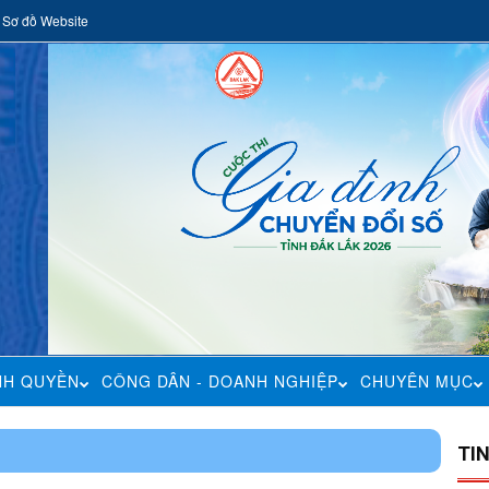
Sơ đồ Website
NH QUYỀN
CÔNG DÂN - DOANH NGHIỆP
CHUYÊN MỤC
TI