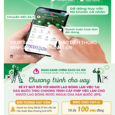
VBSP Smart Banking – GIAO DỊCH THÔNG
MINH, AN TOÀN, THUẬN TIỆN
28/07/2026
2083