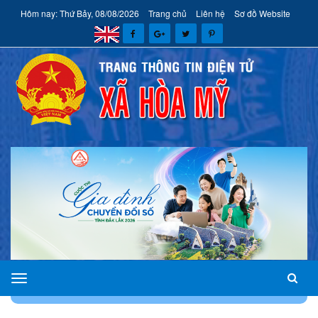
Hôm nay: Thứ Bảy, 08/08/2026
Trang chủ
Liên hệ
Sơ đồ Website
xã
TRANG CHỦ
TIN TỨC
CHÍNH SÁCH MỚI
Hòa
Mỹ