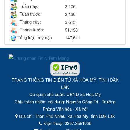
Tuần này:
3,106
Tuần trước:
3,130
Tháng này:
3,615
Tháng trước:
51,198
Tổng lượt truy cập:
147,611
TRANG THÔNG TIN ĐIỆN TỬ XÃ HÒA MỸ, TỈNH ĐĂK
LĂK
Cơ quan chủ quản: UBND xã Hòa Mỹ
Chịu trách nhiệm nội dung: Nguyễn Công Tri - Trưởng
Phòng Văn hóa - Xã hội
Địa chỉ: Thôn Phú Nhiêu, xã Hòa Mỹ, tỉnh Đắk Lắk
Điện thoại: 0257.3581035