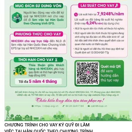
CHƯƠNG TRÌNH CHO VAY KÝ QUỸ ĐI LÀM
VIỆC TẠI HÀN QUỐC THEO CHƯƠNG TRÌNH