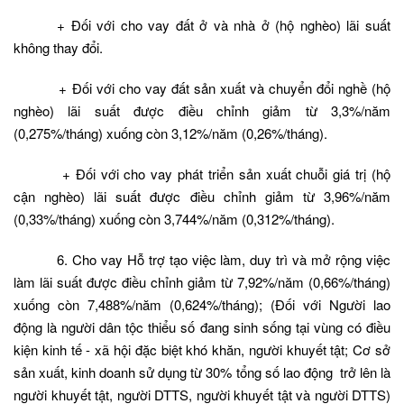
+ Đối với cho vay đất ở và nhà ở (hộ nghèo) lãi suất
không thay đổi.
+ Đối với cho vay đất sản xuất và chuyển đổi nghề (hộ
nghèo) lãi suất được điều chỉnh giảm từ 3,3%/năm
(0,275%/tháng) xuống còn 3,12%/năm (0,26%/tháng).
+ Đối với cho vay phát triển sản xuất chuỗi giá trị (hộ
cận nghèo) lãi suất được điều chỉnh giảm từ 3,96%/năm
(0,33%/tháng) xuống còn 3,744%/năm (0,312%/tháng).
6. Cho vay Hỗ trợ tạo việc làm, duy trì và mở rộng việc
làm lãi suất được điều chỉnh giảm từ 7,92%/năm (0,66%/tháng)
xuống còn 7,488%/năm (0,624%/tháng); (Đối với Người lao
động là người dân tộc thiểu số đang sinh sống tại vùng có điều
kiện kinh tế - xã hội đặc biệt khó khăn, người khuyết tật; Cơ sở
sản xuất, kinh doanh sử dụng từ 30% tổng số lao động
trở lên là
người khuyết tật, người DTTS, người khuyết tật và người DTTS)