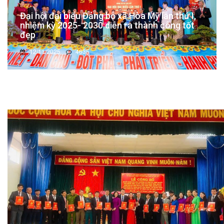
Đại hội đại biểu Đảng bộ xã Hòa Mỹ lần thứ I,
nhiệm kỳ 2025- 2030 diễn ra thành công tốt
đẹp
12/11/2025
4635