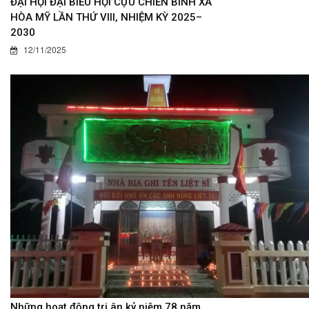
ĐẠI HỘI ĐẠI BIỂU HỘI CỰU CHIẾN BINH XÃ
HÒA MỸ LẦN THỨ VIII, NHIỆM KỲ 2025–
2030
12/11/2025
Những hoạt động tri ân kỷ niệm 78 năm