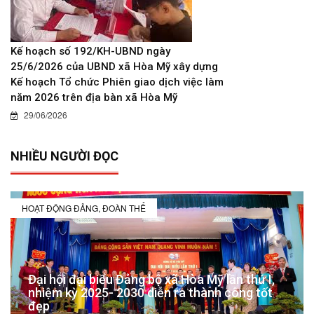
Kế hoạch số 192/KH-UBND ngày
25/6/2026 của UBND xã Hòa Mỹ xây dựng
Kế hoạch Tổ chức Phiên giao dịch việc làm
năm 2026 trên địa bàn xã Hòa Mỹ
29/06/2026
NHIỀU NGƯỜI ĐỌC
HOẠT ĐỘNG ĐẢNG, ĐOÀN THỂ
Đại hội đại biểu Đảng bộ xã Hòa Mỹ lần thứ I,
nhiệm kỳ 2025- 2030 diễn ra thành công tốt
đẹp