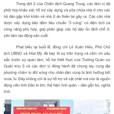
Trong đợt 2 của Chiến dịch Quang Trung, các đơn vị đã
phối hợp khảo sát, hỗ trợ xây dựng và sửa chữa nhà ở cho các
hộ dân gặp khó khăn về nhà ở do thiên tai gây ra. Các căn nhà
được xây dựng bảo đảm tiêu chuẩn “3 cứng” có diện tích và
công năng phù hợp, góp phần giúp các hộ dân ổn định chỗ ở,
yên tâm lao động sản xuất.
Phát biểu tại buổi lễ, đồng chí Lê Xuân Hiếu, Phó Chủ
tịch UBND xã Hòa Mỹ đã bày tỏ sự trân trọng và cảm ơn sâu
sắc trước sự quan tâm, hỗ trợ thiết thực của Trường Quân sự
Quân khu 5 và các đơn vị đồng hành đã chung tay cùng địa
phương chăm lo đời sống cho nhân dân vùng bị ảnh hưởng bởi
mưa, lũ. Đây không chỉ là sự hỗ trợ về vật chất mà còn là nguồn
động viên tinh thần to lớn, thể hiện tình quân – dân gắn bó, nghĩa
tình.