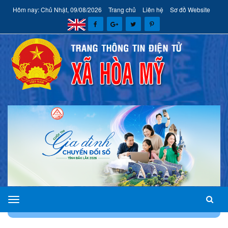
Hôm nay: Chủ Nhật, 09/08/2026
Trang chủ
Liên hệ
Sơ đồ Website
xã
TRANG CHỦ
AN NINH - QUỐC PHÒNG
Hòa
Mỹ