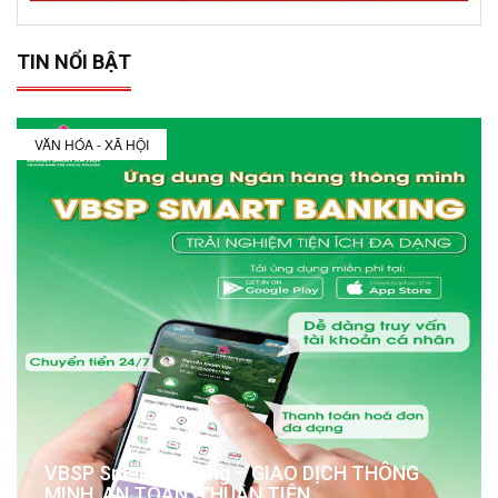
TIN NỔI BẬT
VĂN HÓA - XÃ HỘI
VBSP Smart Banking – GIAO DỊCH THÔNG
MINH, AN TOÀN, THUẬN TIỆN