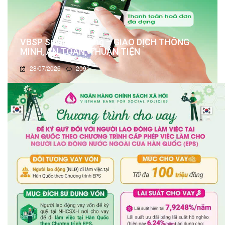
VBSP Smart Banking – GIAO DỊCH THÔNG
MINH, AN TOÀN, THUẬN TIỆN
28/07/2026
2091