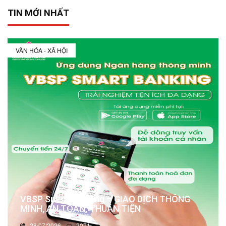
TIN MỚI NHẤT
VĂN HÓA - XÃ HỘI
VBSP Smart Banking – GIAO DỊCH THÔNG
MINH, AN TOÀN, THUẬN TIỆN
28/07/2026
2071