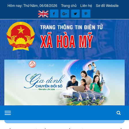
Hôm nay: Thứ Năm, 06/08/2026
Trang chủ
Liên hệ
Sơ đồ Website
xã
TRANG CHỦ
HOẠT ĐỘNG ĐẢNG, ĐOÀN THỂ
Hòa
Mỹ