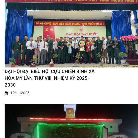
ĐẠI HỘI ĐẠI BIỂU HỘI CỰU CHIẾN BINH XÃ
HÒA MỸ LẦN THỨ VIII, NHIỆM KỲ 2025–
2030
12/11/2025