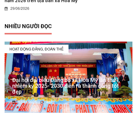
năm 2026 trên địa bàn xã Hòa Mỹ
29/06/2026
NHIỀU NGƯỜI ĐỌC
HOẠT ĐỘNG ĐẢNG, ĐOÀN THỂ
Đại hội đại biểu Đảng bộ xã Hòa Mỹ lần thứ I,
nhiệm kỳ 2025- 2030 diễn ra thành công tốt
đẹp
12/11/2025
4622