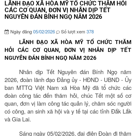
LÃNH ĐẠO XÃ HÒA MỸ TỔ CHỨC THĂM HỎI
CÁC CƠ QUAN, ĐƠN VỊ NHÂN DỊP TẾT
NGUYÊN ĐÁN BÍNH NGỌ NĂM 2026
Ngày đăng
05/02/2026
Số lượt xem
378
LÃNH ĐẠO XÃ HÒA MỸ TỔ CHỨC THĂM
HỎI CÁC CƠ QUAN, ĐƠN VỊ NHÂN DỊP TẾT
NGUYÊN ĐÁN BÍNH NGỌ NĂM 2026
Nhân dịp Tết Nguyên đán Bính Ngọ năm
2026, đoàn lãnh đạo Đảng ủy - HĐND - UBND - Ủy
ban MTTQ Việt Nam xã Hòa Mỹ đã tổ chức các
đoàn công tác đến thăm hỏi, chúc Tết một số cơ
quan, đơn vị làm công tác quản lý, chăm sóc người
có công, an sinh xã hội và y tế tại các tỉnh Đắk Lắk
và Gia Lai.
Sáng ngày 05/02/2026, đại điện Đoàn đi thăm