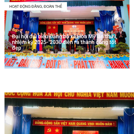
HOẠT ĐỘNG ĐẢNG, ĐOÀN THỂ
Đại hội đại biểu Đảng bộ xã Hòa Mỹ lần thứ I,
nhiệm kỳ 2025- 2030 diễn ra thành công tốt
đẹp
12/11/2025
4635