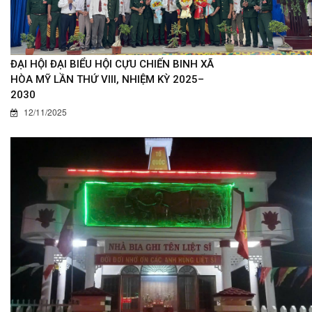
ĐẠI HỘI ĐẠI BIỂU HỘI CỰU CHIẾN BINH XÃ
HÒA MỸ LẦN THỨ VIII, NHIỆM KỲ 2025–
2030
12/11/2025