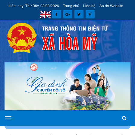
Hôm nay: Thứ Bảy, 08/08/2026
Trang chủ
Liên hệ
Sơ đồ Website
xã
TRANG CHỦ
VĂN HÓA - XÃ HỘI
Hòa
Mỹ