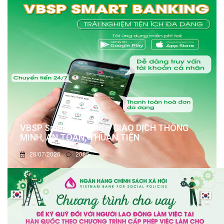
VBSP Smart Banking – GIAO DỊCH THÔNG
MINH, AN TOÀN, THUẬN TIỆN
28/07/2026
2085