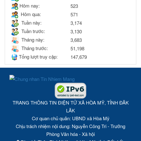
Hôm nay:
523
Hôm qua:
571
Tuần này:
3,174
Tuần trước:
3,130
Tháng này:
3,683
Tháng trước:
51,198
Tổng lượt truy cập:
147,679
TRANG THÔNG TIN ĐIỆN TỬ XÃ HÒA MỸ, TỈNH ĐĂK
LĂK
Cơ quan chủ quản: UBND xã Hòa Mỹ
Chịu trách nhiệm nội dung: Nguyễn Công Tri - Trưởng
Phòng Văn hóa - Xã hội