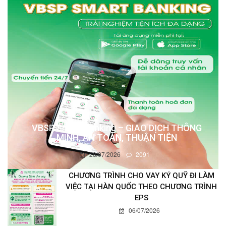
VBSP Smart Banking – GIAO DỊCH THÔNG
MINH, AN TOÀN, THUẬN TIỆN
28/07/2026
2091
CHƯƠNG TRÌNH CHO VAY KÝ QUỸ ĐI LÀM
VIỆC TẠI HÀN QUỐC THEO CHƯƠNG TRÌNH
EPS
06/07/2026