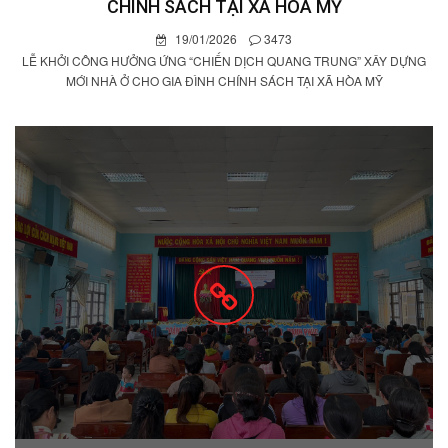
CHÍNH SÁCH TẠI XÃ HÒA MỸ
19/01/2026
3473
LỄ KHỞI CÔNG HƯỞNG ỨNG “CHIẾN DỊCH QUANG TRUNG” XÂY DỰNG
MỚI NHÀ Ở CHO GIA ĐÌNH CHÍNH SÁCH TẠI XÃ HÒA MỸ