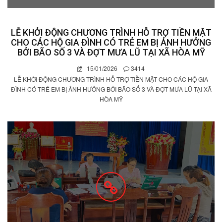
LỄ KHỞI ĐỘNG CHƯƠNG TRÌNH HỖ TRỢ TIỀN MẶT
CHO CÁC HỘ GIA ĐÌNH CÓ TRẺ EM BỊ ẢNH HƯỞNG
BỞI BÃO SỐ 3 VÀ ĐỢT MƯA LŨ TẠI XÃ HÒA MỸ
15/01/2026
3414
LỄ KHỞI ĐỘNG CHƯƠNG TRÌNH HỖ TRỢ TIỀN MẶT CHO CÁC HỘ GIA
ĐÌNH CÓ TRẺ EM BỊ ẢNH HƯỞNG BỞI BÃO SỐ 3 VÀ ĐỢT MƯA LŨ TẠI XÃ
HÒA MỸ