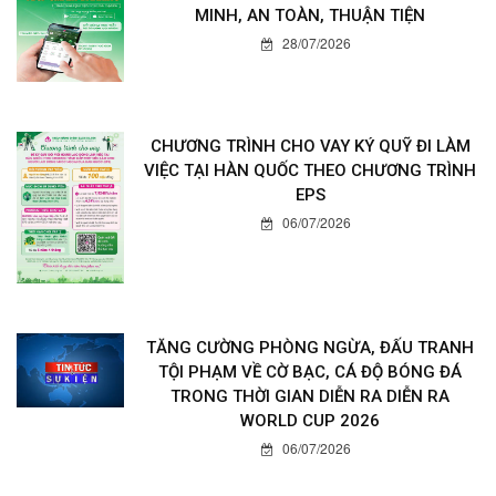
MINH, AN TOÀN, THUẬN TIỆN
28/07/2026
CHƯƠNG TRÌNH CHO VAY KÝ QUỸ ĐI LÀM
VIỆC TẠI HÀN QUỐC THEO CHƯƠNG TRÌNH
EPS
06/07/2026
TĂNG CƯỜNG PHÒNG NGỪA, ĐẤU TRANH
TỘI PHẠM VỀ CỜ BẠC, CÁ ĐỘ BÓNG ĐÁ
TRONG THỜI GIAN DIỄN RA DIỄN RA
WORLD CUP 2026
06/07/2026