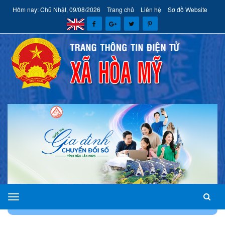
Hôm nay: Chủ Nhật, 09/08/2026
Trang chủ
Liên hệ
Sơ đồ Website
xã
TRANG CHỦ
TIN TỨC
HOẠT ĐỘNG TỪ CÁC ĐƠN VỊ
Hòa
Mỹ