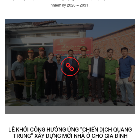
nhiệm kỳ 2026 – 2031.
LỄ KHỞI CÔNG HƯỞNG ỨNG “CHIẾN DỊCH QUANG
TRUNG” XÂY DỰNG MỚI NHÀ Ở CHO GIA ĐÌNH