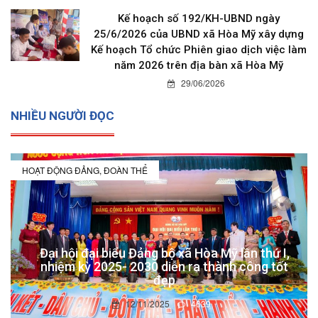
Kế hoạch số 192/KH-UBND ngày
25/6/2026 của UBND xã Hòa Mỹ xây dựng
Kế hoạch Tổ chức Phiên giao dịch việc làm
năm 2026 trên địa bàn xã Hòa Mỹ
29/06/2026
NHIỀU NGƯỜI ĐỌC
HOẠT ĐỘNG ĐẢNG, ĐOÀN THỂ
Đại hội đại biểu Đảng bộ xã Hòa Mỹ lần thứ I,
nhiệm kỳ 2025- 2030 diễn ra thành công tốt
đẹp
12/11/2025
4639