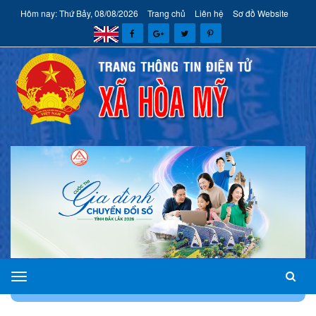
Hôm nay: Thứ Bảy, 08/08/2026
Trang chủ
Liên hệ
Sơ đồ Website
xã
TRANG CHỦ
TIN TỨC
VĂN HÓA - XÃ HỘI
Hòa
Mỹ