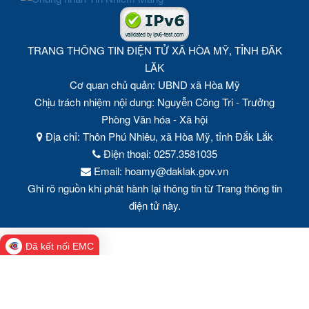
TRANG THÔNG TIN ĐIỆN TỬ XÃ HÒA MỸ, TỈNH ĐĂK
LĂK
Cơ quan chủ quản: UBND xã Hòa Mỹ
Chịu trách nhiệm nội dung: Nguyễn Công Tri - Trưởng
Phòng Văn hóa - Xã hội
Địa chỉ: Thôn Phú Nhiêu, xã Hòa Mỹ, tỉnh Đắk Lắk
Điện thoại: 0257.3581035
Email: hoamy@daklak.gov.vn
Ghi rõ nguồn khi phát hành lại thông tin từ Trang thông tin
điện tử này.
Đã kết nối EMC