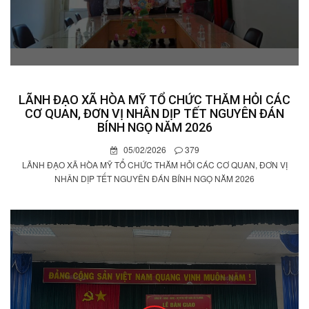
LÃNH ĐẠO XÃ HÒA MỸ TỔ CHỨC THĂM HỎI CÁC
CƠ QUAN, ĐƠN VỊ NHÂN DỊP TẾT NGUYÊN ĐÁN
BÍNH NGỌ NĂM 2026
05/02/2026
379
LÃNH ĐẠO XÃ HÒA MỸ TỔ CHỨC THĂM HỎI CÁC CƠ QUAN, ĐƠN VỊ
NHÂN DỊP TẾT NGUYÊN ĐÁN BÍNH NGỌ NĂM 2026