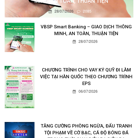
MINH, AN TOÀN, THUẬN TIỆN
28/07/2026
2085
VBSP Smart Banking – GIAO DỊCH THÔNG
MINH, AN TOÀN, THUẬN TIỆN
28/07/2026
CHƯƠNG TRÌNH CHO VAY KÝ QUỸ ĐI LÀM
VIỆC TẠI HÀN QUỐC THEO CHƯƠNG TRÌNH
EPS
06/07/2026
TĂNG CƯỜNG PHÒNG NGỪA, ĐẤU TRANH
TỘI PHẠM VỀ CỜ BẠC, CÁ ĐỘ BÓNG ĐÁ