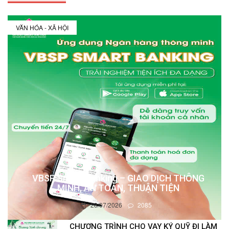
VĂN HÓA - XÃ HỘI
VBSP Smart Banking – GIAO DỊCH THÔNG
MINH, AN TOÀN, THUẬN TIỆN
28/07/2026
2085
CHƯƠNG TRÌNH CHO VAY KÝ QUỸ ĐI LÀM