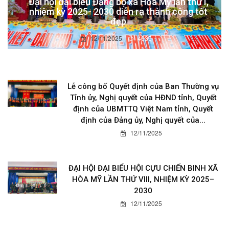
Đại hội đại biểu Đảng bộ xã Hòa Mỹ lần thứ I,
nhiệm kỳ 2025- 2030 diễn ra thành công tốt
đẹp
12/11/2025
4635
Lễ công bố Quyết định của Ban Thường vụ
Tỉnh ủy, Nghị quyết của HĐND tỉnh, Quyết
định của UBMTTQ Việt Nam tỉnh, Quyết
định của Đảng ủy, Nghị quyết của...
12/11/2025
ĐẠI HỘI ĐẠI BIỂU HỘI CỰU CHIẾN BINH XÃ
HÒA MỸ LẦN THỨ VIII, NHIỆM KỲ 2025–
2030
12/11/2025