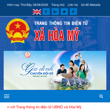
Hôm nay: Thứ Bảy, 08/08/2026
Trang chủ
Liên hệ
Sơ đồ Website
TIN MỚI
xã
Hòa
ang thông tin điện tử UBND xã Hòa Mỹ
Mỹ