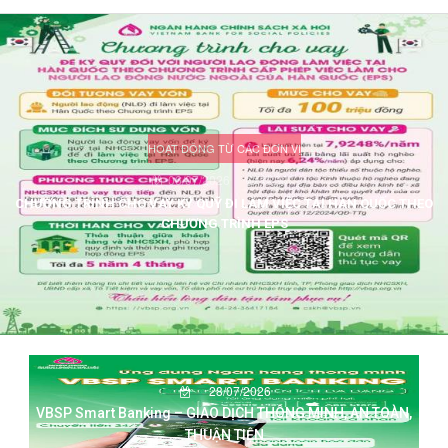
HOẠT ĐỘNG TỪ CÁC ĐƠN VỊ
06/07/2026
1230
CHƯƠNG TRÌNH CHO VAY KÝ QUỸ ĐI LÀM VIỆC TẠI HÀN QUỐC THEO
CHƯƠNG TRÌNH EPS
28/07/2026
VBSP Smart Banking – GIAO DỊCH THÔNG MINH, AN TOÀN,
THUẬN TIỆN