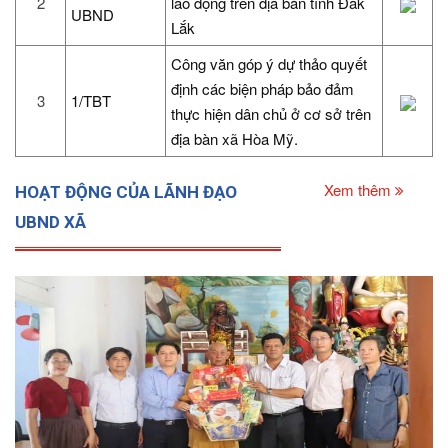
2
lao động trên địa bàn tỉnh Đắk
UBND
Lắk
Công văn góp ý dự thảo quyết
định các biện pháp bảo đảm
3
1/TBT
thực hiện dân chủ ở cơ sở trên
địa bàn xã Hòa Mỹ.
Xem thêm
HOẠT ĐỘNG CỦA LÃNH ĐẠO
UBND XÃ