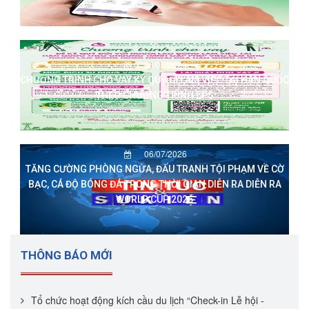
06/07/2026
CHƯƠNG TRÌNH CHO VAY KÝ QUỸ ĐI LÀM VIỆC TẠI HÀN QUỐC
THEO CHƯƠNG TRÌNH EPS
06/07/2026
TĂNG CƯỜNG PHÒNG NGỪA, ĐẤU TRANH TỘI PHẠM VỀ CỜ
BẠC, CÁ ĐỘ BÓNG ĐÁ TRONG THỜI GIAN DIỄN RA DIỄN RA
WORLD CUP 2026
THÔNG BÁO MỚI
Tổ chức hoạt động kích cầu du lịch “Check-in Lễ hội -