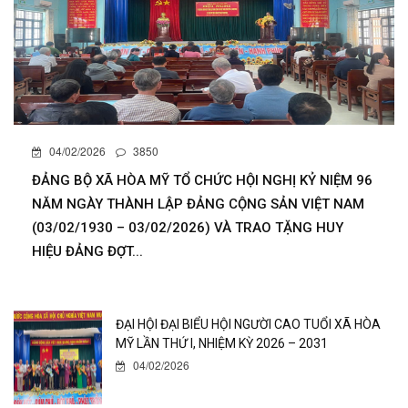
04/02/2026
3850
ĐẢNG BỘ XÃ HÒA MỸ TỔ CHỨC HỘI NGHỊ KỶ NIỆM 96
NĂM NGÀY THÀNH LẬP ĐẢNG CỘNG SẢN VIỆT NAM
(03/02/1930 – 03/02/2026) VÀ TRAO TẶNG HUY
HIỆU ĐẢNG ĐỢT...
ĐẠI HỘI ĐẠI BIỂU HỘI NGƯỜI CAO TUỔI XÃ HÒA
MỸ LẦN THỨ I, NHIỆM KỲ 2026 – 2031
04/02/2026