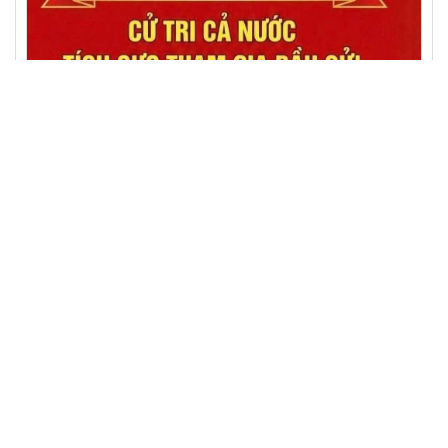
HÌNH ẢNH HOẠT ĐỘNG