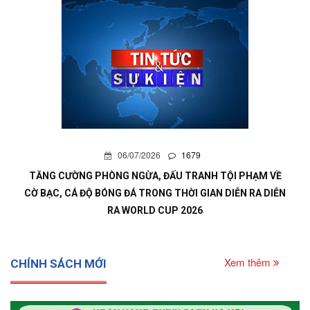
06/07/2026
1679
TĂNG CƯỜNG PHÒNG NGỪA, ĐẤU TRANH TỘI PHẠM VỀ
CỜ BẠC, CÁ ĐỘ BÓNG ĐÁ TRONG THỜI GIAN DIỄN RA DIỄN
RA WORLD CUP 2026
Xem thêm
CHÍNH SÁCH MỚI