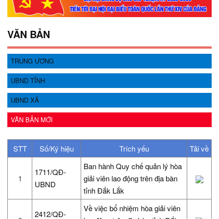
VĂN BẢN
TRUNG ƯƠNG
UBND TỈNH
UBND XÃ
VĂN BẢN MỚI
STT
Số/Ký hiệu
Trích yếu
Tải về
Ban hành Quy chế quản lý hòa
1711/QĐ-
1
giải viên lao động trên địa bàn
UBND
tỉnh Đắk Lắk
Về việc bổ nhiệm hòa giải viên
2412/QĐ-