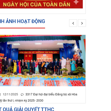
NH ẢNH HOẠT ĐỘNG
12/11/2025
3317
Đại hội đại biểu Đảng bộ xã Hòa
ỹ lần thứ I, nhiệm kỳ 2025- 2030
T QUẢ GIẢI QUYẾT TTHC