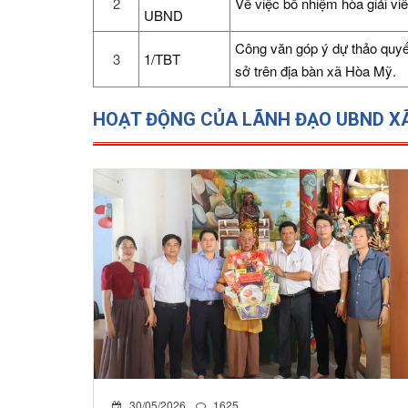
2
Về việc bổ nhiệm hòa giải viê
UBND
Công văn góp ý dự thảo quyế
3
1/TBT
sở trên địa bàn xã Hòa Mỹ.
HOẠT ĐỘNG CỦA LÃNH ĐẠO UBND X
30/05/2026
1625