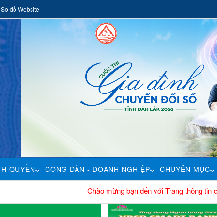
Sơ đồ Website
NH QUYỀN
CÔNG DÂN - DOANH NGHIỆP
CHUYÊN MỤC
Chào mừng bạn đến với Trang thông tin điện tử UBN