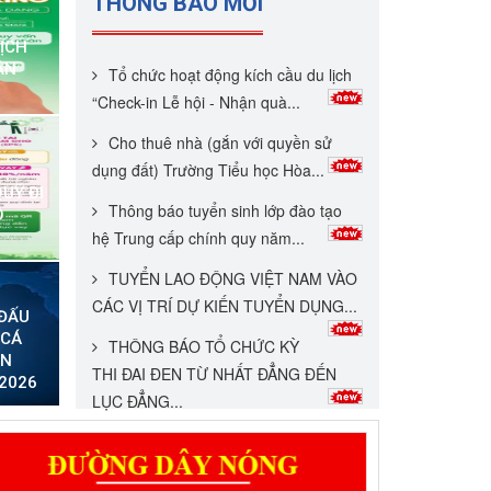
THÔNG BÁO MỚI
DỊCH
ẬN
Tổ chức hoạt động kích cầu du lịch
“Check-in Lễ hội - Nhận quà...
Cho thuê nhà (gắn với quyền sử
dụng đất) Trường Tiểu học Hòa...
UỸ ĐI
Thông báo tuyển sinh lớp đào tạo
O
hệ Trung cấp chính quy năm...
TUYỂN LAO ĐỘNG VIỆT NAM VÀO
CÁC VỊ TRÍ DỰ KIẾN TUYỂN DỤNG...
ĐẤU
 CÁ
THÔNG BÁO TỔ CHỨC KỲ
AN
THI ĐAI ĐEN TỪ NHẤT ĐẲNG ĐẾN
 2026
LỤC ĐẲNG...