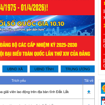
UBND XÃ
UBND TỈNH
TRUNG ƯƠNG
Trích yếu
Tải về
 giải viên lao động trên địa bàn tỉnh Đắk Lắk