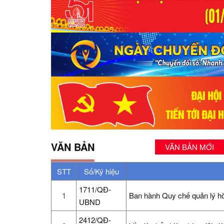
VĂN BẢN
VĂN BẢN MỚI
STT
Số/Ký hiệu
1711/QĐ-
1
Ban hành Quy chế quản lý hòa
UBND
2412/QĐ-