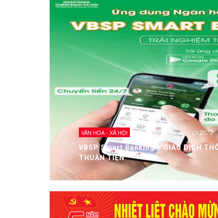
2072
28/07/2026
VĂN HÓA - XÃ HỘI
VBSP Smart Banking – GIAO DỊCH TH
THUẬN TIỆN