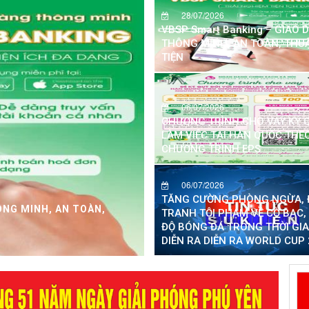
28/07/2026
VBSP Smart Banking – GIAO 
THÔNG MINH, AN TOÀN, THU
TIỆN
06/07/2026
CHƯƠNG TRÌNH CHO VAY KÝ Q
LÀM VIỆC TẠI HÀN QUỐC THE
CHƯƠNG TRÌNH EPS
06/07/2026
TĂNG CƯỜNG PHÒNG NGỪA, 
ÔNG MINH, AN TOÀN,
TRANH TỘI PHẠM VỀ CỜ BẠC,
ĐỘ BÓNG ĐÁ TRONG THỜI GI
DIỄN RA DIỄN RA WORLD CUP