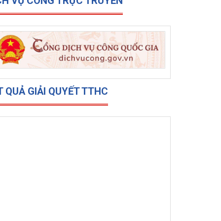
CH VỤ CÔNG TRỰC TRUYẾN
T QUẢ GIẢI QUYẾT TTHC