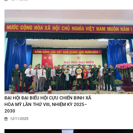
ĐẠI HỘI ĐẠI BIỂU HỘI CỰU CHIẾN BINH XÃ
HÒA MỸ LẦN THỨ VIII, NHIỆM KỲ 2025–
2030
12/11/2025