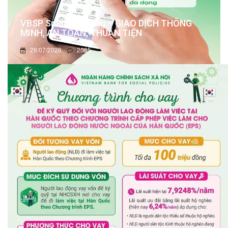
VBSP Smart Banking – GIAO DỊCH THÔNG
MINH, AN TOÀN, THUẬN TIỆN
28/07/2026
2085