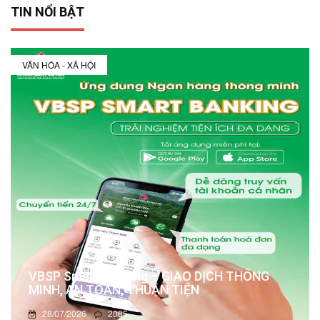
TIN NỔI BẬT
VĂN HÓA - XÃ HỘI
VBSP Smart Banking – GIAO DỊCH THÔNG
MINH, AN TOÀN, THUẬN TIỆN
28/07/2026
2085