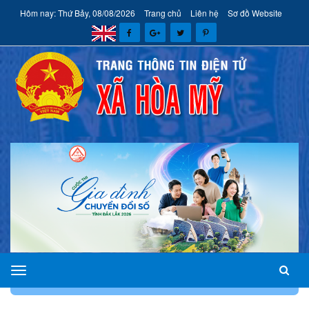
Hôm nay: Thứ Bảy, 08/08/2026
Trang chủ
Liên hệ
Sơ đồ Website
xã
TRANG CHỦ
GIỚI THIỆU
LÃNH ĐẠO UBND XÃ
Hòa
Mỹ