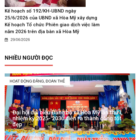
Kế hoạch số 192/KH-UBND ngày
25/6/2026 của UBND xã Hòa Mỹ xây dựng
Kế hoạch Tổ chức Phiên giao dịch việc làm
năm 2026 trên địa bàn xã Hòa Mỹ
29/06/2026
NHIỀU NGƯỜI ĐỌC
HOẠT ĐỘNG ĐẢNG, ĐOÀN THỂ
Đại hội đại biểu Đảng bộ xã Hòa Mỹ lần thứ I,
nhiệm kỳ 2025- 2030 diễn ra thành công tốt
đẹp
12/11/2025
4637