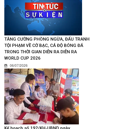
TĂNG CƯỜNG PHÒNG NGỪA, ĐẤU TRANH
TỘI PHẠM VỀ CỜ BẠC, CÁ ĐỘ BÓNG ĐÁ
TRONG THỜI GIAN DIỄN RA DIỄN RA
WORLD CUP 2026
06/07/2026
Kế hoạch số 192/KH-UBND ngày