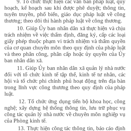
9. Tổ chức thực hiện các văn bản pháp luật, quy
hoạch, kế hoạch sau khi được phê duyệt; thông tin,
tuyên truyền, phổ biến, giáo dục pháp luật về công
thương; theo dõi thi hành pháp luật về công thương.
10. Giúp Ủy ban nhân dân xã thực hiện và chịu
trách nhiệm về việc thẩm định, đăng ký, cấp các loại
giấy phép thuộc phạm vi trách nhiệm và thẩm quyền
của cơ quan chuyên môn theo quy định của pháp luật
và theo phân công, phân cấp hoặc ủy quyền của Ủy
ban nhân dân xã.
11. Giúp Ủy ban nhân dân xã quản lý nhà nước
đối với tổ chức kinh tế tập thể, kinh tế tư nhân, các
hội và tổ chức phi chính phủ hoạt động trên địa bàn
trong lĩnh vực công thương theo quy định của pháp
luật.
12. Tổ chức ứng dụng tiến bộ khoa học, công
nghệ; xây dựng hệ thống thông tin, lưu trữ phục vụ
công tác quản lý nhà nước về chuyên môn nghiệp vụ
của Phòng kinh tế.
13. Thực hiện công tác thông tin, báo cáo định