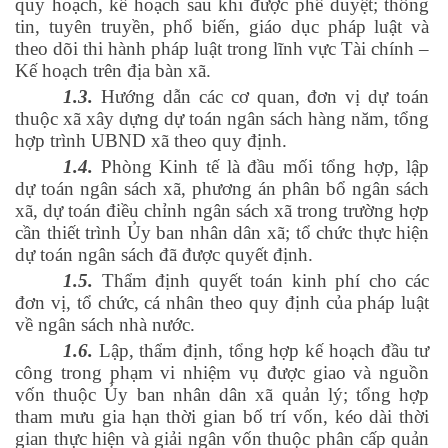
quy hoạch, kế hoạch sau khi được phê duyệt; thông
tin, tuyên truyền, phổ biến, giáo dục pháp luật và
theo dõi thi hành pháp luật trong lĩnh vực Tài chính –
Kế hoạch trên địa bàn xã.
1.3.
Hướng dẫn các cơ quan, đơn vị dự toán
thuộc xã xây dựng dự toán ngân sách hàng năm, tổng
hợp trình UBND xã theo quy định.
1.4.
Phòng Kinh tế là đầu mối tổng hợp, lập
dự toán ngân sách xã, phương án phân bổ ngân sách
xã, dự toán điều chỉnh ngân sách xã trong trường hợp
cần thiết trình Ủy ban nhân dân xã; tổ chức thực hiện
dự toán ngân sách đã được quyết định.
1.5.
Thẩm định quyết toán kinh phí cho các
đơn vị, tổ chức, cá nhân theo quy định của pháp luật
về ngân sách nhà nước.
1.6.
Lập, thẩm định, tổng hợp kế hoạch đầu tư
công trong phạm vi nhiệm vụ được giao và nguồn
vốn thuộc Ủy ban nhân dân xã quản lý; tổng hợp
tham mưu gia hạn thời gian bố trí vốn, kéo dài thời
gian thực hiện và giải ngân vốn thuộc phân cấp quản