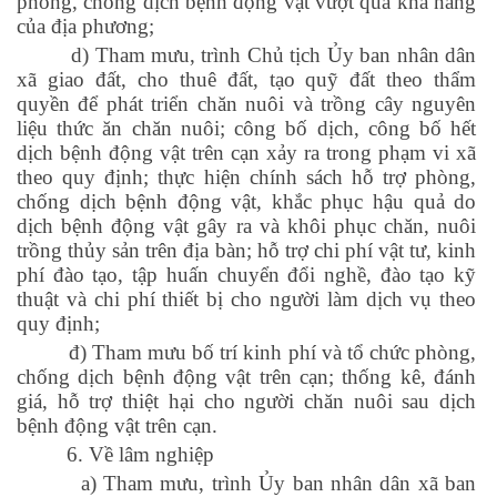
phòng, chống dịch bệnh động vật vượt quá khả năng
của địa phương;
d) Tham mưu, trình Chủ tịch Ủy ban nhân dân
xã giao đất, cho thuê đất, tạo quỹ đất theo thẩm
quyền để phát triển chăn nuôi và trồng cây nguyên
liệu thức ăn chăn nuôi; công bố dịch, công bố hết
dịch bệnh động vật trên cạn xảy ra trong phạm vi xã
theo quy định; thực hiện chính sách hỗ trợ phòng,
chống dịch bệnh động vật, khắc phục hậu quả do
dịch bệnh động vật gây ra và khôi phục chăn, nuôi
trồng thủy sản trên địa bàn; hỗ trợ chi phí vật tư, kinh
phí đào tạo, tập huấn chuyển đổi nghề, đào tạo kỹ
thuật và chi phí thiết bị cho người làm dịch vụ theo
quy định;
đ) Tham mưu bố trí kinh phí và tổ chức phòng,
chống dịch bệnh động vật trên cạn; thống kê, đánh
giá, hỗ trợ thiệt hại cho người chăn nuôi sau dịch
bệnh động vật trên cạn.
6. Về lâm nghiệp
a) Tham mưu, trình Ủy ban nhân dân xã ban