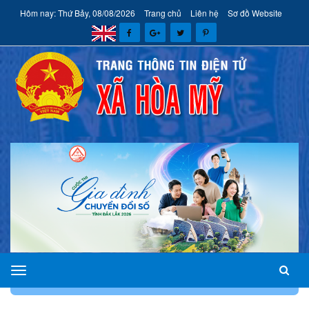
Hôm nay: Thứ Bảy, 08/08/2026
Trang chủ
Liên hệ
Sơ đồ Website
xã
TRANG CHỦ
GIỚI THIỆU
PHÂN CÔNG NHIỆM VỤ
Hòa
Mỹ