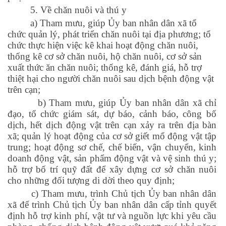
5. Về chăn nuôi và thú y
a) Tham mưu, giúp Ủy ban nhân dân xã tổ
chức quản lý, phát triển chăn nuôi tại địa phương; tổ
chức thực hiện việc kê khai hoạt động chăn nuôi,
thống kê cơ sở chăn nuôi, hộ chăn nuôi, cơ sở sản
xuất thức ăn chăn nuôi; thống kê, đánh giá, hỗ trợ
thiệt hại cho người chăn nuôi sau dịch bệnh động vật
trên cạn;
b) Tham mưu, giúp Ủy ban nhân dân xã chỉ
đạo, tổ chức giám sát, dự báo, cảnh báo, công bố
dịch, hết dịch động vật trên cạn xảy ra trên địa bàn
xã; quản lý hoạt động của cơ sở giết mổ động vật tập
trung; hoạt động sơ chế, chế biến, vận chuyển, kinh
doanh động vật, sản phẩm động vật và vệ sinh thú y;
hỗ trợ bố trí quỹ đất để xây dựng cơ sở chăn nuôi
cho những đối tượng di dời theo quy định;
c) Tham mưu, trình Chủ tịch Ủy ban nhân dân
xã để trình Chủ tịch Ủy ban nhân dân cấp tỉnh quyết
định hỗ trợ kinh phí, vật tư và nguồn lực khi yêu cầu