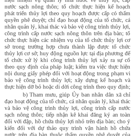
nước sạch nông thôn; tổ chức thực hiện kế hoạch
phát triển thủy lợi theo quy hoạch được cấp có thẩm
quyền phê duyệt; chỉ đạo hoạt động của tổ chức, cá
nhân quản lý, khai thác và bảo vệ công trình thủy lợi,
công trình cấp nước sạch nông thôn trên địa bàn; tổ
chức thực hiện các nhiệm vụ của tổ chức thủy lợi cơ
sở trong trường hợp chưa thành lập được tổ chức
thủy lợi cơ sở; huy động nguồn lực tại địa phương để
tổ chức xử lý khi công trình thủy lợi xảy ra sự cố
theo quy định của pháp luật; kiểm tra việc thực hiện
nội dung giấy phép đối với hoạt động trong phạm vi
bảo vệ công trình thủy lợi; xây dựng kế hoạch và
thực hiện dỡ bỏ hoặc di dời công trình theo quy định;
b) Tham mưu, giúp Ủy ban nhân dân xã chỉ
đạo hoạt động của tổ chức, cá nhân quản lý, khai thác
và bảo vệ công trình thủy lợi, công trình cấp nước
sạch nông thôn; tiếp nhận kê khai đăng ký an toàn
đối với đập, hồ chứa thủy lợi nhỏ trên địa bàn; cho ý
kiến đối với dự thảo quy trình vận hành hồ chứa
nước trên địa bàn thuộc thẩm quyền phê duyệt của