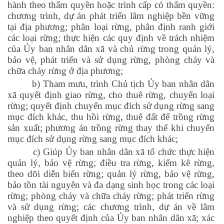
hành theo thẩm quyền hoặc trình cấp có thẩm quyền:
chương trình, dự án phát triển lâm nghiệp bền vững
tại địa phương; phân loại rừng, phân định ranh giới
các loại rừng; thực hiện các quy định về trách nhiệm
của Ủy ban nhân dân xã và chủ rừng trong quản lý,
bảo vệ, phát triển và sử dụng rừng, phòng cháy và
chữa cháy rừng ở địa phương;
b) Tham mưu, trình Chủ tịch Ủy ban nhân dân
xã quyết định giao rừng, cho thuê rừng, chuyển loại
rừng; quyết định chuyển mục đích sử dụng rừng sang
mục đích khác, thu hồi rừng, thuê đất để trồng rừng
sản xuất; phương án trồng rừng thay thế khi chuyển
mục đích sử dụng rừng sang mục đích khác;
c) Giúp Ủy ban nhân dân xã tổ chức thực hiện
quản lý, bảo vệ rừng; điều tra rừng, kiểm kê rừng,
theo dõi diễn biến rừng; quản lý rừng, bảo vệ rừng,
bảo tồn tài nguyên và đa dạng sinh học trong các loại
rừng; phòng cháy và chữa cháy rừng; phát triển rừng
và sử dụng rừng; các chương trình, dự án về lâm
nghiệp theo quyết định của Ủy ban nhân dân xã; xác