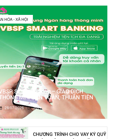
N HÓA - XÃ HỘI
VBSP Smart Banking – GIAO DỊCH
THÔNG MINH, AN TOÀN, THUẬN TIỆN
28/07/2026
2071
CHƯƠNG TRÌNH CHO VAY KÝ QUỸ