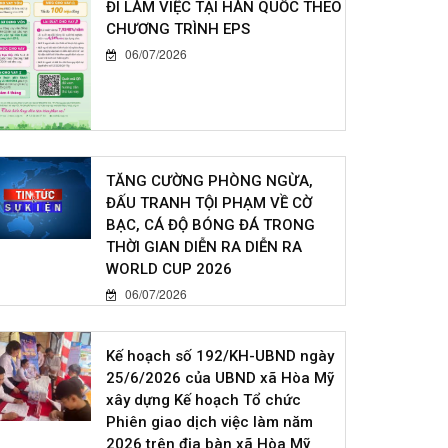
ĐI LÀM VIỆC TẠI HÀN QUỐC THEO
CHƯƠNG TRÌNH EPS
06/07/2026
TĂNG CƯỜNG PHÒNG NGỪA,
ĐẤU TRANH TỘI PHẠM VỀ CỜ
BẠC, CÁ ĐỘ BÓNG ĐÁ TRONG
THỜI GIAN DIỄN RA DIỄN RA
WORLD CUP 2026
06/07/2026
Kế hoạch số 192/KH-UBND ngày
25/6/2026 của UBND xã Hòa Mỹ
xây dựng Kế hoạch Tổ chức
Phiên giao dịch việc làm năm
2026 trên địa bàn xã Hòa Mỹ