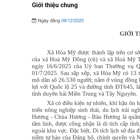
Giới thiệu chung
Ngày đăng
08/12/2025
GIỚI 
Xã Hòa Mỹ được thành lập trên cơ sở 
của xã Hoà Mỹ Đông (cũ) và xã Hoà Mỹ 
ngày 16/6/2025 của Uỷ ban Thường vụ Qu
01/7/2025. Sau sắp xếp, xã Hòa Mỹ có 13 t
mô dân số 26.530 người; nằm ở vùng đồng bằ
lợi với Quốc lộ 25 và đường tỉnh ĐT645, là
tỉnh duyên hải Miền Trung và Tây Nguyên.
Xã có điều kiện tự nhiên, khí hậu ôn 
triển nông nghiệp sinh thái, du lịch trải 
Hương - Chùa Hương - Bàu Hương là quần th
tâm linh, được công nhận là di tích cấp tỉn
ngoài khu vực. Đặc biệt, Di tích lịch sử địa
niềm tự hào của Đảng bộ, chính quyền và 