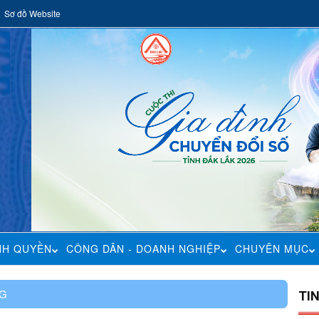
Sơ đồ Website
NH QUYỀN
CÔNG DÂN - DOANH NGHIỆP
CHUYÊN MỤC
NG
TI