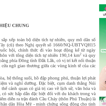
VĂ
THIỆU CHUNG
sắp xếp toàn bộ diện tích tự nhiên, quy mô dân số
Tây (cũ) theo Nghị quyết số 1660/NQ-UBTVQH15
ốc hội, chính thức đi vào hoạt động kể từ ngày
2
hôn với tổng diện tích tự nhiên 190,14 km
và quy
ng phía Đông tỉnh Đắk Lắk, có vị trí kết nối thuận
 cửa ngõ giao thương giữa các vùng kinh tế của các
hòa, hệ thống suối, hồ đập phong phú, thuận lợi phát
nghiệm và nghỉ dưỡng. Đặc biệt, cụm danh thắng Núi
ể cảnh quan có giá trị cao về lịch sử, văn hóa và
h, có sức hấp dẫn đặc biệt đối với du khách trong và
 điểm diễn ra trận đánh Cầu Cháy (thôn Phú Thuận) là
Nhân dân Hòa Mỹ - minh chứng sống động cho tinh