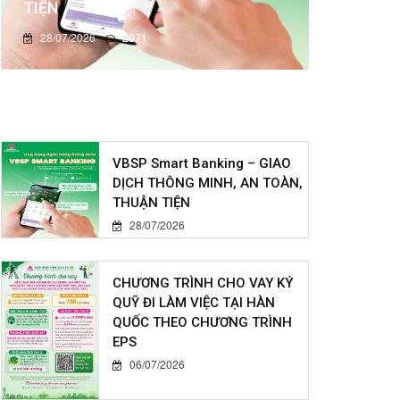
TIỆN
28/07/2026
2071
VBSP Smart Banking – GIAO
DỊCH THÔNG MINH, AN TOÀN,
THUẬN TIỆN
28/07/2026
CHƯƠNG TRÌNH CHO VAY KÝ
QUỸ ĐI LÀM VIỆC TẠI HÀN
QUỐC THEO CHƯƠNG TRÌNH
EPS
06/07/2026