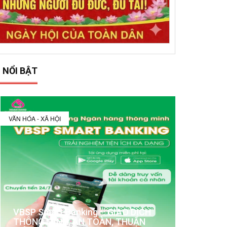
 NỔI BẬT
VĂN HÓA - XÃ HỘI
VBSP Smart Banking – GIAO DỊCH
THÔNG MINH, AN TOÀN, THUẬN