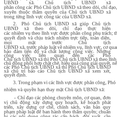
UBND xã. Chủ tịch UBND xã
phân
công
các
Phó
Chủ
tịch
UBND
xã
theo
dõi,
chỉ
đạo
xuyên thuộc thẩm quyền của Chủ tịch UBND xã
trong từng lĩnh vực công tác của UBND xã.
2.
Phó Chủ tịch UBND xã giúp Chủ tịch
UBND xã theo dõi, chỉ đạo thực hiện
các
nhiệm
vụ
theo
lĩnh
vực
được
phân
công
phụ
trách;
t
quyết định và chịu trách nhiệm trực tiếp, toàn diện,
mọi mặt trước Chủ tịch
UBND
xã,
trước
pháp
luật
về
nhiệm
vụ,
lĩnh
vực,
cơ
qua
bảo đảm tiến độ và chất lượng công việc. Những
công việc liên quan đến các Phó
Chủ
tịch
UBND
xã
thì
Phó
Chủ
tịch
UBND
xã
theo
lĩnh
chủ
động
phối
hợp
chặt
chẽ,
hiệu
quả
cùng
giải
quyết,
n
các Phó Chủ tịch UBND xã thì Phó Chủ tịch UBND
xã chủ trì báo cáo Chủ tịch UBND xã xem xét,
quyết định.
3.
Trong
phạm
vi
các
lĩnh
vực
được
phân
công,
Phó
nhiệm và quyền hạn thay mặt Chủ tịch UBND xã:
-
Chỉ đạo các phòng chuyên môn, cơ quan, đơn
vị chủ động xây dựng quy hoạch, kế hoạch phát
triển, xây dựng cơ chế, chính sách, văn bản quy
phạm pháp luật để ban hành theo thẩm quyền; chuẩn
bị các nội dung công tác cấp bách, đột xuất, cần