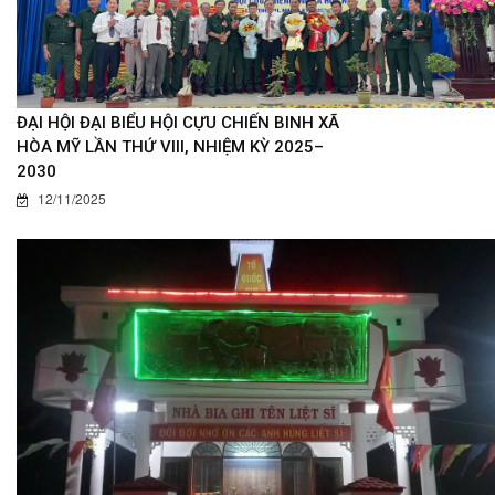
ĐẠI HỘI ĐẠI BIỂU HỘI CỰU CHIẾN BINH XÃ
HÒA MỸ LẦN THỨ VIII, NHIỆM KỲ 2025–
2030
12/11/2025