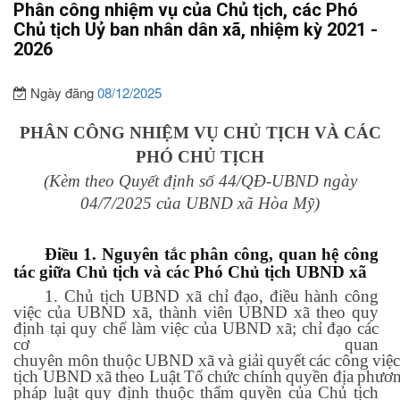
Phân công nhiệm vụ của Chủ tịch, các Phó
Chủ tịch Uỷ ban nhân dân xã, nhiệm kỳ 2021 -
2026
Ngày đăng
08/12/2025
PHÂN CÔNG NHIỆM VỤ CHỦ TỊCH VÀ CÁC
PHÓ CHỦ TỊCH
(Kèm theo Quyết định số 44/QĐ-UBND ngày
04/7/2025 của UBND xã Hòa Mỹ
)
Điều 1. Nguyên tắc phân công, quan hệ công
tác giữa Chủ tịch và các Phó Chủ tịch UBND xã
1.
Chủ tịch UBND xã chỉ đạo, điều hành công
việc của UBND xã, thành viên UBND xã theo quy
định tại quy chế làm việc của UBND xã; chỉ đạo các
cơ quan
chuyên
môn
thuộc
UBND
xã
và
giải
quyết
các
công
việ
tịch
UBND
xã
theo
Luật
Tổ
chức
chính
quyền
địa
phươ
pháp luật quy định thuộc thẩm quyền của Chủ tịch