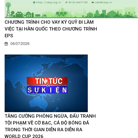
CHƯƠNG TRÌNH CHO VAY KÝ QUỸ ĐI LÀM
VIỆC TẠI HÀN QUỐC THEO CHƯƠNG TRÌNH
EPS
06/07/2026
TĂNG CƯỜNG PHÒNG NGỪA, ĐẤU TRANH
TỘI PHẠM VỀ CỜ BẠC, CÁ ĐỘ BÓNG ĐÁ
TRONG THỜI GIAN DIỄN RA DIỄN RA
WORLD CUP 2026