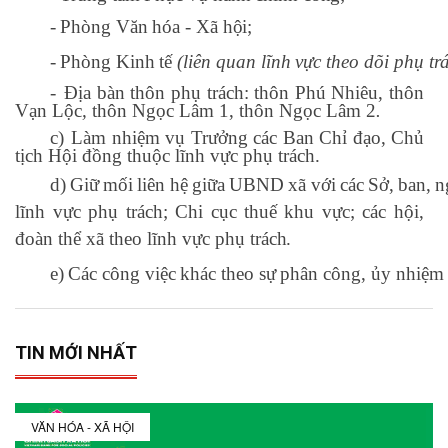
-
Phòng
Văn
hóa
-
Xã
hội;
-
Phòng
Kinh
tế
(liên
quan
lĩnh
vực
theo
dõi
phụ
tr
-
Địa bàn thôn phụ trách: thôn Phú Nhiêu, thôn
Vạn Lộc
,
thôn Ngọc Lâm 1, thôn Ngọc Lâm 2
.
c)
Làm nhiệm vụ Trưởng các Ban Chỉ đạo, Chủ
tịch Hội đồng thuộc lĩnh vực phụ trách.
d)
Giữ
mối
liên
hệ
giữa
UBND
xã
với
các
Sở,
ban,
n
lĩnh vực phụ trách; Chi cục thuế khu vực; các hội,
đoàn thể xã theo lĩnh vực phụ
trách.
e)
Các
công
việc
khác
theo
sự
phân
công,
ủy
nhiệm
TIN MỚI NHẤT
VĂN HÓA - XÃ HỘI