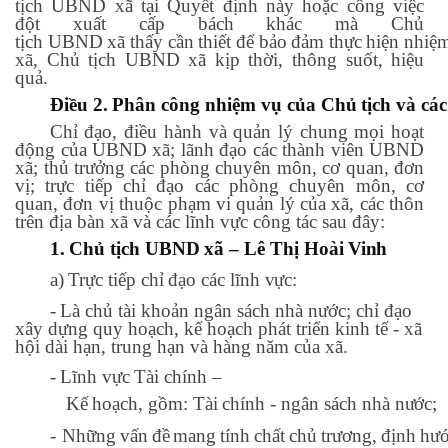
tịch UBND xã tại Quyết định này hoặc công việc
đột xuất cấp bách khác mà Chủ
tịch
UBND
xã
thấy
cần
thiết
để
bảo
đảm
thực
hiện
nhiệ
xã, Chủ tịch UBND xã kịp thời, thông suốt, hiệu
quả.
Điều
2.
Phân
công
nhiệm
vụ
của
Chủ
tịch
và
các
Chỉ đạo, điều hành và quản lý chung mọi hoạt
động của UBND xã; lãnh đạo các thành viên UBND
xã; thủ trưởng các phòng chuyên môn, cơ quan, đơn
vị; trực tiếp chỉ đạo các phòng chuyên môn, cơ
quan, đơn vị thuộc phạm vi quản lý của xã, các thôn
trên địa bàn xã và các lĩnh vực công tác sau đây:
1.
Chủ
tịch
UBND
xã
–
Lê
Thị
Hoài
Vinh
a)
Trực
tiếp
chỉ
đạo
các
lĩnh
vực:
-
Là chủ tài khoản ngân sách nhà nước; chỉ
đạo
xây dựng quy hoạch, kế hoạch phát triển kinh tế - xã
hội dài hạn, trung hạn và hàng năm của xã.
-
Lĩnh
vực
Tài
chính
–
Kế
hoạch,
gồm:
Tài
chính
-
ngân
sách
nhà
nước;
-
Những
vấn
đề
mang
tính
chất
chủ
trương,
định
hư