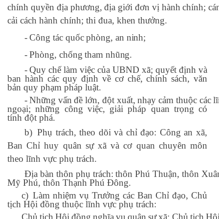
chính
quyền
địa
phương,
địa
giới
đơn
vị
hành
chính;
cá
cải cách hành chính; thi đua, khen thưởng.
-
Công
tác
quốc
phòng,
an
ninh;
-
Phòng,
chống
tham
nhũng.
-
Quy chế làm việc của UBND xã; quyết định và
ban hành các quy định về cơ chế, chính sách, văn
bản quy phạm pháp luật.
-
Những
vấn
đề
lớn,
đột
xuất,
nhạy
cảm
thuộc
các
l
ngoại; những công việc, giải pháp quan trọng có
tính đột phá.
b)
Phụ trách, theo dõi và chỉ đạo: Công an xã,
Ban Chỉ huy quân sự xã và cơ quan chuyên môn
theo lĩnh vực phụ trách.
Địa
bàn
thôn
phụ
trách:
thôn
Phú
Thuận,
thôn
Xuâ
Mỹ Phú, thôn Thạnh Phú Đông.
c)
Làm nhiệm vụ Trưởng các Ban Chỉ đạo, Chủ
tịch Hội đồng thuộc lĩnh vực phụ trách:
Chủ
tịch
Hội
đồng
nghĩa
vụ
quân
sự
xã;
Chủ
tịch
Hộ