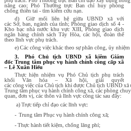
phụ
trách.
Phó
Thường
trực
Ban
chỉ
đạo
xây
dựng
nông
nâng cao; Phó
Thường trực Ban chỉ huy phòng
chống thiên tai - tìm kiếm cứu nạn.
d)
Giữ
mối liên
hệ
giữa
UBND
xã
với
các
Sở,
ban,
ngành của
tỉnh; Phòng
giao dịch số 4 -
Kho bạc nhà nước khu vực XIII, Phòng giao dịch
ngân hàng chính sách Tây Hòa, các hội, đoàn thể
theo lĩnh vực phụ trách.
e)
Các
công
việc
khác
theo
sự
phân
công,
ủy
nhiệm
3.
Phó Chủ tịch UBND xã kiêm Giám
đốc
Trung tâm phục vụ hành chính công cấp xã
– Lê Xuân Hiếu
Thực hiện nhiệm vụ Phó Chủ tịch phụ trách
khối Văn hóa – Xã hội, giải quyết
các
công
việc
của
Chủ
tịch
khi
được
Chủ
tịch
UBND
xã
Trung
tâm
phục
vụ
hành
chính
công
xã,
các
phòng
chuy
quan, đơn vị, các thôn và lĩnh vực công tác sau đây:
a)
Trực
tiếp
chỉ
đạo
các
lĩnh
vực:
-
Trung
tâm
Phục
vụ
hành
chính
công
xã;
-
Thực
hành
tiết
kiệm,
chống
lãng
phí;