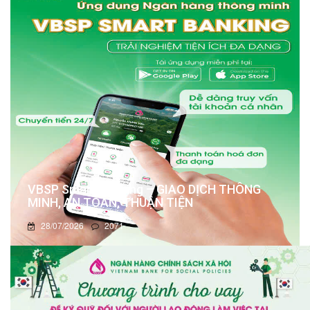
VBSP Smart Banking – GIAO DỊCH THÔNG
MINH, AN TOÀN, THUẬN TIỆN
28/07/2026
2071