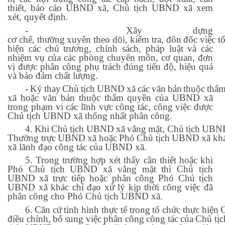
thiết, báo cáo UBND xã, Chủ tịch UBND xã xem
xét, quyết định.
-
Xây dựng
cơ
chế,
thường
xuyên
theo
dõi,
kiểm
tra,
đôn
đốc
việc
t
hiện các chủ trương, chính sách, pháp luật và các
nhiệm vụ của các phòng chuyên môn, cơ quan, đơn
vị được phân công phụ trách đúng tiến độ, hiệu quả
và bảo đảm chất lượng.
-
Ký
thay
Chủ
tịch
UBND
xã
các
văn
bản
thuộc
thẩ
xã hoặc văn bản thuộc thẩm quyền của UBND xã
trong phạm vi các lĩnh vực công tác, công việc được
Chủ tịch UBND xã thống nhất phân công.
4.
Khi
Chủ
tịch
UBND
xã
vắng
mặt,
Chủ
tịch
UBN
Thường
trực
UBND
xã
hoặc
Phó
Chủ
tịch
UBND
xã
kh
xã lãnh đạo công tác của UBND xã.
5.
Trong trường hợp xét thấy cần thiết hoặc khi
Phó Chủ tịch UBND xã vắng mặt thì Chủ tịch
UBND xã trực tiếp hoặc phân công Phó Chủ tịch
UBND xã khác chỉ đạo xử lý kịp thời công việc đã
phân công cho Phó Chủ tịch UBND xã.
6.
Căn
cứ
tình
hình
thực
tế
trong
tổ
chức
thực
hiện
điều
chỉnh,
bổ
sung
việc
phân
công
công
tác
của
Chủ
tịc