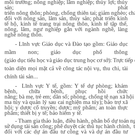
môi trường; nông nghiệp; lâm nghiệp; thủy lợi; thủy
sản; phát
triển
nông
thôn;
phòng,
chống
thiên
tai;
giảm
nghèo;
ch
đối với nông sản, lâm sản, thủy sản; phát triển kinh
tế hộ, kinh tế trang trại nông thôn, kinh tế tập thể,
nông, lâm, ngư nghiệp gắn với ngành nghề, làng
nghề nông
thôn.
-
Lĩnh vực Giáo dục và Đào tạo gồm: Giáo dục
mầm non; giáo dục phổ thông
(giáo
dục
tiểu
học
và
giáo
dục
trung
học
cơ
sở):
Trực
tiếp
toàn diện mọi mặt cả về công tác nội vụ, thu chi, tài
chính tài sản...
-
Lĩnh vực Y tế, gồm: Y tế dự phòng; khám
bệnh, chữa bệnh, phục hồi chức
năng;
bà
mẹ,
trẻ
em;
dân
số;
phòng,
chống
tệ
nạn
xã
hội
ma túy và quản lý sau cai nghiện ma túy); bảo trợ xã
hội; y dược cổ truyền; dược; mỹ phẩm; an toàn thực
phẩm; thiết bị y tế; bảo hiểm y tế.
-
Tham
gia
thảo
luận,
điều
hành,
phân
bổ
dự
toán
n
sử
dụng
tài
sản
công;
phê
duyệt
các
thủ
tục
hành
chính,
đối với các dự án đầu tư công và và dự án đầu tư