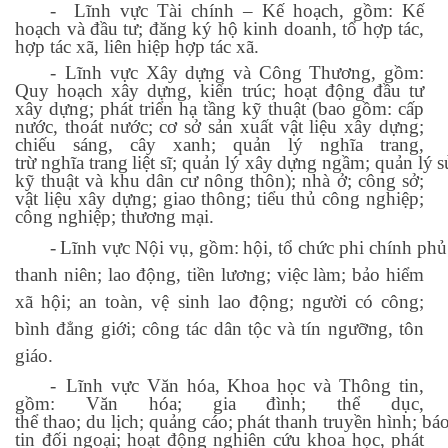
-
Lĩnh vực Tài chính – Kế hoạch, gồm: Kế
hoạch và đầu tư; đăng ký hộ kinh doanh, tổ hợp tác,
hợp tác xã, liên hiệp hợp tác xã.
-
Lĩnh vực Xây dựng và Công Thương, gồm:
Quy hoạch xây dựng, kiến trúc; hoạt động đầu tư
xây dựng; phát triển hạ tầng kỹ thuật (bao gồm: cấp
nước, thoát nước; cơ sở sản xuất vật liệu xây dựng;
chiếu sáng, cây xanh; quản lý nghĩa trang,
trừ
nghĩa
trang
liệt
sĩ;
quản
lý
xây
dựng
ngầm;
quản
lý
s
kỹ thuật và khu dân cư nông thôn); nhà ở; công sở;
vật liệu xây dựng; giao thông; tiểu thủ công nghiệp;
công nghiệp; thương mại.
-
Lĩnh
vực
Nội
vụ,
gồm:
hội,
tổ
chức
phi
chính
phủ
thanh niên; lao động, tiền lương; việc làm; bảo hiểm
xã hội; an toàn, vệ sinh lao động; người có công;
bình đẳng giới; công tác dân tộc và tín ngưỡng, tôn
giáo.
-
Lĩnh vực Văn hóa, Khoa học và Thông tin,
gồm: Văn hóa; gia đình; thể dục,
thể
thao;
du
lịch;
quảng
cáo;
phát
thanh
truyền
hình;
bá
tin đối ngoại; hoạt động nghiên cứu khoa học, phát