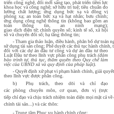
triển công nghệ, đổi mới sáng tạo, phát triển tiềm lực
khoa học và công nghệ; sở hữu trí tuệ; tiêu chuẩn đo
lường chất lượng; ứng dụng
bức xạ và
đồng vị
phóng xạ; an toàn bức xạ và hạt nhân; bưu chính;
ứng dụng công nghệ thông tin (không bao gồm an
toàn thông tin, an ninh mạng);
giao
dịch
điện
tử;
chính
quyền số;
kinh tế
số,
xã
hội
số
và
chuyển đổi
số; hạ tầng thông tin;
-
Tham
gia
thảo
luận,
điều
hành,
phân
bổ
dự
toán
n
sử
dụng
tài
sản
công;
Phê
duyệt
các
thủ
tục
hành
chính,
đối với các dự án đầu tư công và dự án đầu tư theo
Luật Đầu tư theo lĩnh vực phân công phụ trách
(đảm
bảo trình tự, thủ tục, thẩm quyền theo Quy chế làm
việc của UBND xã và quy định của pháp luật).
-
Quyết
định
xử
phạt
vi
phạm
hành
chính,
giải
quyế
theo lĩnh vực được phân công.
b)
Phụ trách, theo dõi
và chỉ đạo
các
phòng
chuyên môn, cơ
quan, đơn vị (trực
tiếp
chỉ
đạo
và
chịu
trách
nhiệm
toàn
diện
mọi
mặt
cả
về
chính tài sản...) và các thôn:
-
Trung
tâm
Phục
vụ
hành
chính
công;