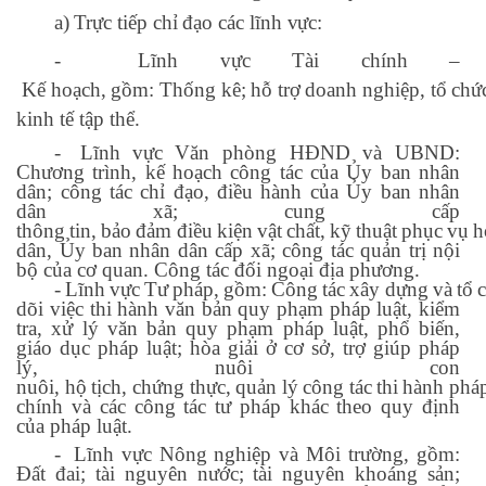
a)
Trực
tiếp
chỉ
đạo
các
lĩnh
vực:
-
Lĩnh
vực
Tài
chính
–
Kế
hoạch,
gồm:
Thống
kê;
hỗ
trợ
doanh
nghiệp,
tổ
chứ
kinh tế tập thể.
-
Lĩnh
vực
Văn
phòng
HĐND
và
UBND:
Chương
trình,
kế
hoạch
công
tác
của Ủy ban nhân
dân; công tác chỉ đạo, điều hành của Ủy ban nhân
dân xã; cung cấp
thông
tin,
bảo
đảm
điều
kiện
vật
chất,
kỹ
thuật
phục
vụ
h
dân, Ủy ban nhân dân cấp xã; công tác quản trị nội
bộ của cơ quan. Công tác đối ngoại địa phương.
-
Lĩnh
vực
Tư
pháp,
gồm:
Công
tác
xây
dựng
và
tổ
dõi việc thi hành văn bản quy phạm pháp luật, kiểm
tra, xử lý văn bản quy phạm pháp luật,
phổ
biến,
giáo dục
pháp luật; hòa giải ở
cơ sở, trợ giúp pháp
lý, nuôi con
nuôi,
hộ
tịch,
chứng
thực,
quản
lý
công
tác
thi
hành
phá
chính và các công tác tư pháp khác theo quy định
của pháp luật.
-
Lĩnh vực Nông nghiệp và Môi trường, gồm:
Đất đai; tài nguyên nước; tài nguyên khoáng sản;