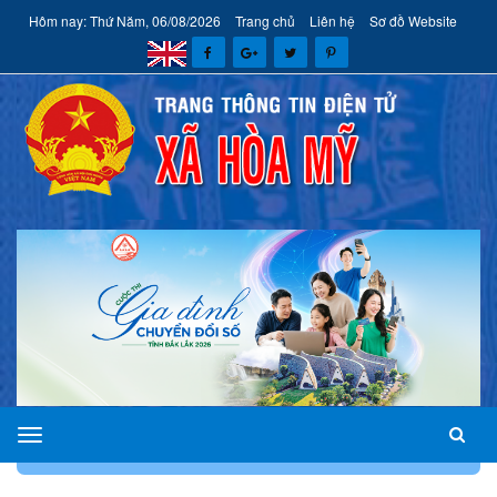
Hôm nay: Thứ Năm, 06/08/2026
Trang chủ
Liên hệ
Sơ đồ Website
xã
TRANG CHỦ
GIỚI THIỆU
PHÂN CÔNG NHIỆM VỤ
Hòa
Mỹ