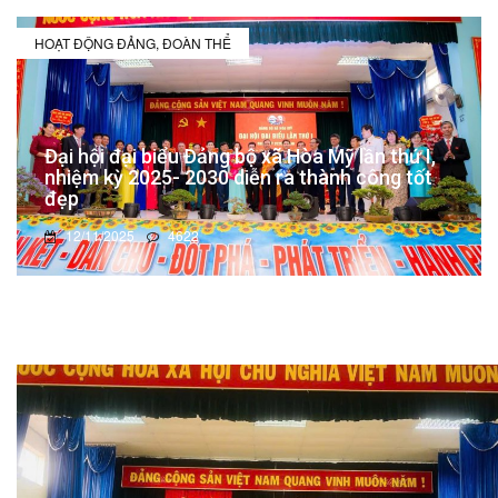
HOẠT ĐỘNG ĐẢNG, ĐOÀN THỂ
Đại hội đại biểu Đảng bộ xã Hòa Mỹ lần thứ I,
nhiệm kỳ 2025- 2030 diễn ra thành công tốt
đẹp
12/11/2025
4622