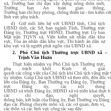
xã, Trưởng ban chỉ đạo xây dựng nông thôn mới,
Trưởng ban
An toàn giao thông,
Trưởng
ban
chỉ
huy
phòng,
chống
thiên
tai
-
tìm
kiếm
cứ
lĩnh vực phụ trách.
d)
Giữ mối liên hệ với UBND tỉnh, Chủ tịch
UBND tỉnh, các Sở, ban ngành Tỉnh, Thường trực
Đảng ủy, Thường trực HĐND, Thường trực Ủy ban
Mặt trận TQVN xã,
Viện kiểm
sát nhân dân khu
vực,
Tòa án nhân dân khu vực,
Thi hành án dân sự
khu vực và là người phát ngôn của UBND xã.
2.
Phó
Chủ
tịch
Thường
trực
UBND
xã
–
Trịnh
Văn
Huấn
Thực hiện nhiệm vụ Phó Chủ tịch Thường trực,
phụ trách khối Kinh tế, giải
quyết
các
công
việc
của
Chủ
tịch
khi
Chủ
tịch
vắng
mặt
ủy
nhiệm.
Giúp
Chủ
tịch
UBND
xã
theo
dõi,
đôn
đốc
v
lớn của Đảng ủy, Ban Thường vụ Đảng ủy, Thường
trực Đảng ủy, các nội dung
UBND
xã
trình
Đảng
ủy,
HĐND
xã
và
triển
khai
thực
h
các
chỉ
đạo,
nghị
quyết,
thông
báo,
kết
luận
của
Đảng
ủy,
Ban
Thường
vụ
Đảng
đạo các Phòng chuyên môn xã, các cơ quan, đơn vị,
các thôn và các lĩnh vực công tác sau đây: