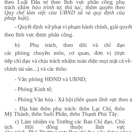
theo Luật Đầu tư theo lĩnh vực phân công phụ
trách
(đảm bảo trình tự, thủ tục, thẩm quyền theo
Quy chế làm việc của UBND xã và quy định của
pháp luật)
.
-
Quyết
định
xử
phạt
vi
phạm
hành
chính,
giải
quyế
theo lĩnh vực được phân công.
b)
Phụ trách, theo dõi
và chỉ đạo
các
phòng
chuyên môn, cơ
quan, đơn vị (trực
tiếp
chỉ
đạo
và
chịu
trách
nhiệm
toàn
diện
mọi
mặt
cả
về
chính tài sản...) và các thôn:
-
Văn
phòng
HĐND
và
UBND;
-
Phòng
Kinh
tế;
-
Phòng
Văn
hóa
-
Xã
hội
(liên
quan
lĩnh
vực
theo
d
-
Địa bàn thôn phụ trách: thôn Lạc Chỉ, thôn
Mỹ Thành, thôn Suối Phẩn, thôn Thạnh Phú Tây.
c)
Làm nhiệm vụ Trưởng các Ban Chỉ đạo, Chủ
tịch Hội đồng thuộc lĩnh vực