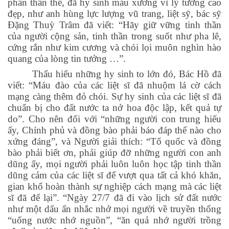
phần thân thể, đã hy sinh máu xương vì lý tưởng cao
đẹp, như anh hùng lực lượng vũ trang, liệt sỹ, bác sỹ
Đặng Thuỳ Trâm đã viết: “Hãy giữ vững tinh thần
của người cộng sản, tinh thần trong suốt như pha lê,
cứng rắn như kim cương và chói lọi muôn nghìn hào
quang của lòng tin tưởng …”.
Thấu hiểu những hy sinh to lớn đó, Bác Hồ đã
viết: “Máu đào của các liệt sĩ đã nhuộm lá cờ cách
mạng càng thêm đỏ chói. Sự hy sinh của các liệt sĩ đã
chuẩn bị cho đất nước ta nở hoa độc lập, kết quả tự
do”. Cho nên đối với “những người con trung hiếu
ấy, Chính phủ và đồng bào phải báo đáp thế nào cho
xứng đáng”, và Người giải thích: “Tổ quốc và đồng
bào phải biết ơn, phải giúp đỡ những người con anh
dũng ấy, mọi người phải luôn luôn học tập tinh thần
dũng cảm của các liệt sĩ để vượt qua tất cả khó khăn,
gian khổ hoàn thành sự nghiệp cách mạng mà các liệt
sĩ đã để lại”. “Ngày 27/7 đã đi vào lịch sử đất nước
như một dấu ấn nhắc nhở mọi người về truyền thống
“uống nước nhớ nguồn”, “ăn quả nhớ người trồng