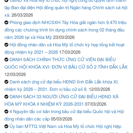
lập Ban đại diện Hội đồng quản trị Ngân hàng Chính sách xã hội
xã.
26/03/2026
Phòng giao dịch NHCSXH Tây Hòa giải ngân hơn 9.470 triệu
đồng các chương trình tín dụng chính sách trong 02 tháng đầu
năm 2026 tại xã Hòa Mỹ
23/03/2026
Hội đồng nhân dân xã Hòa Mỹ tổ chức kỳ họp tổng kết hoạt
động nhiệm kỳ 2021 – 2026
17/03/2026
DANH SÁCH CHÍNH THỨC ỨNG CỬ VIÊN ĐẠI BIỂU
QUỐC HỘI KHÓA XVI: ĐƠN VỊ BẦU CỬ SỐ 2 TỈNH ĐẮK LẮK
12/03/2026
Danh sách ứng cử đại biểu HĐND tỉnh Đắk Lắk khóa XI,
nhiệm kỳ 2026 – 2031. Đơn vị bầu cử số 8.
12/03/2026
DANH SÁCH 33 NGƯỜI ỨNG CỬ ĐẠI BIỂU HĐND XÃ
HÒA MỸ KHÓA II NHIỆM KỲ 2026-2031
07/03/2026
4 Nguyên tắc cơ bản trong bầu cử đại biểu Quốc hội và Hội
đồng nhân dân các cấp
05/03/2026
Ủy ban MTTQ Việt Nam xã Hòa Mỹ tổ chức Hội nghị hiệp