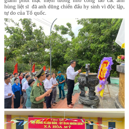
giành phút mặc niệm tưởng nhớ công lao các anh
hùng liệt sĩ đã anh dũng chiến đấu hy sinh vì độc lập,
tự do của Tổ quốc.