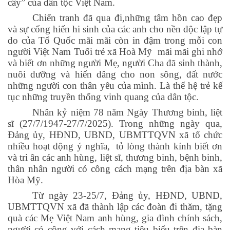
cây” của dân tộc Việt Nam.
Chiến tranh đã qua đi,những tâm hồn cao đẹp
và sự cống hiến hi sinh của các anh cho nền độc lập tự
do của Tổ Quốc mãi mãi còn in đậm trong mỗi con
người Việt Nam Tuổi trẻ xã Hoà Mỹ mãi mãi ghi nhớ
và biết ơn những người Mẹ, người Cha đã sinh thành,
nuôi dưỡng và hiến dâng cho non sông, đất nước
những người con thân yêu của mình. Là thế hệ trẻ kế
tục những truyền thống vinh quang của dân tộc.
Nhân kỷ niệm 78 năm Ngày Thương binh, liệt
sĩ (27/7/1947-27/7/2025). Trong những ngày qua,
Đảng ủy, HĐND, UBND, UBMTTQVN xã tổ chức
nhiều hoạt động ý nghĩa, tỏ lòng thành kính biết ơn
và tri ân các anh hùng, liệt sĩ, thương binh, bệnh binh,
thân nhân người có công cách mạng trên địa bàn xã
Hòa Mỹ.
Từ ngày 23-25/7, Đảng ủy, HĐND, UBND,
UBMTTQVN xã đã thành lập các đoàn đi thăm, tặng
quà các Mẹ Việt Nam anh hùng, gia đình chính sách,
người có công với cách mạng tiêu biểu trên địa bàn