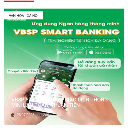
VĂN HÓA - XÃ HỘI
VBSP Smart Banking – GIAO DỊCH THÔNG
MINH, AN TOÀN, THUẬN TIỆN
28/07/2026
2091