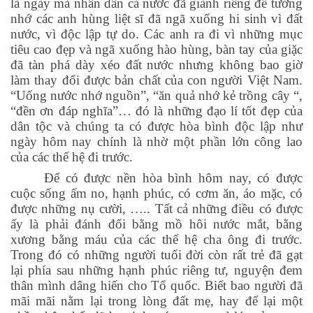
là ngày mà nhân dân cả nước đã giành riêng để tưởng
nhớ các anh hùng liệt sĩ đã ngã xuống hi sinh vì đất
nước, vì độc lập tự do. Các anh ra đi vì những mục
tiêu cao đẹp và ngã xuống hào hùng, bàn tay của giặc
đã tàn phá dày xéo đất nước nhưng không bao giờ
làm thay đổi được bản chất của con người Việt Nam.
“Uống nước nhớ nguồn”, “ăn quả nhớ kẻ trồng cây “,
“đền ơn đáp nghĩa”… đó là những đạo lí tốt đẹp của
dân tộc và chúng ta có được hòa bình độc lập như
ngày hôm nay chính là nhờ một phần lớn công lao
của các thế hệ đi trước.
Để có được nền hòa bình hôm nay, có được
cuộc sống ấm no, hạnh phúc, có cơm ăn, áo mặc, có
được những nụ cười, ….. Tất cả những điều có được
ấy là phải đánh đổi bằng mồ hôi nước mắt, bằng
xương bằng máu của các thế hệ cha ông đi trước.
Trong đó có những người tuổi đời còn rất trẻ đã gạt
lại phía sau những hạnh phúc riêng tư, nguyện đem
thân mình dâng hiến cho Tổ quốc. Biết bao người đã
mãi mãi nằm lại trong lòng đất mẹ, hay để lại một