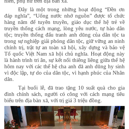
niên, phụ nữ trên địa bàn xã.
Đây là một trong những hoạt động “Đền ơn
đáp nghĩa”, “Uống nước nhớ nguồn” được tổ chức
hàng năm để tuyên truyền, giáo dục thế hệ trẻ về
truyền thống cách mạng, lòng yêu nước, tự hào dân
tộc; truyền thống đấu tranh anh dũng của dân tộc ta
trong sự nghiệp giải phóng dân tộc, giữ vững an ninh
chính trị, trật tự an toàn xã hội, xây dựng và bảo vệ
Tổ quốc Việt Nam xã hội chủ nghĩa. Hoạt động này
là hành trình tri ân, sự kết nối thiêng liêng giữa thế hệ
hôm nay với các thế hệ cha anh đã anh dũng hy sinh
vì độc lập, tự do của dân tộc, vì hạnh phúc của Nhân
dân.
Tại buổi lễ, đã trao tặng 10 suất quà cho gia
đình chính sách, người có công với cách mạng tiêu
biểu trên địa bàn xã, với trị giá 3 triệu đồng.