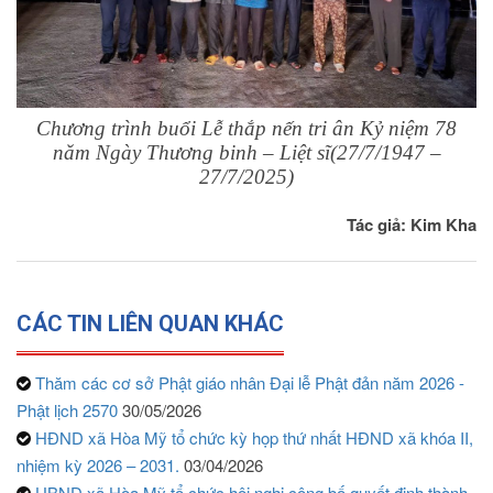
Chương trình buổi Lễ thắp nến tri ân Kỷ niệm 78
năm Ngày Thương binh – Liệt sĩ(27/7/1947 –
27/7/2025)
Tác giả: Kim Kha
CÁC TIN LIÊN QUAN KHÁC
Thăm các cơ sở Phật giáo nhân Đại lễ Phật đản năm 2026 -
Phật lịch 2570
30/05/2026
HĐND xã Hòa Mỹ tổ chức kỳ họp thứ nhất HĐND xã khóa II,
nhiệm kỳ 2026 – 2031.
03/04/2026
UBND xã Hòa Mỹ tổ chức hội nghị công bố quyết định thành