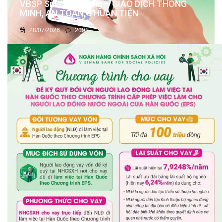
VBSP Smart Banking – GIAO DỊCH THÔNG
MINH, AN TOÀN, THUẬN TIỆN
28/07/2026
2091