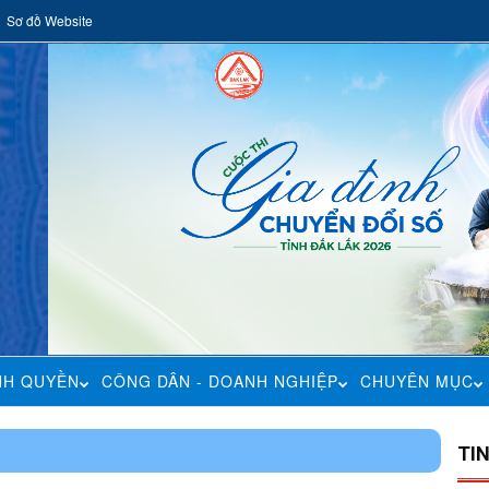
Sơ đồ Website
NH QUYỀN
CÔNG DÂN - DOANH NGHIỆP
CHUYÊN MỤC
TI