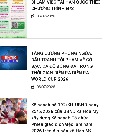
ĐI LÀM VIỆC TẠI HÀN QUỐC THEO
CHƯƠNG TRÌNH EPS
06/07/2026
TĂNG CƯỜNG PHÒNG NGỪA,
ĐẤU TRANH TỘI PHẠM VỀ CỜ
BẠC, CÁ ĐỘ BÓNG ĐÁ TRONG
THỜI GIAN DIỄN RA DIỄN RA
WORLD CUP 2026
06/07/2026
Kế hoạch số 192/KH-UBND ngày
25/6/2026 của UBND xã Hòa Mỹ
xây dựng Kế hoạch Tổ chức
Phiên giao dịch việc làm năm
2026 trên địa bàn xã Hòa Mỹ