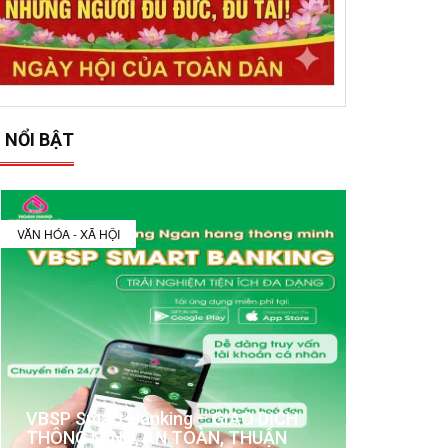
 NỔI BẬT
VĂN HÓA - XÃ HỘI
VBSP Smart Banking – GIAO DỊCH
THÔNG MINH, AN TOÀN, THUẬN