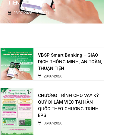
TIỆN
28/07/2026
2071
VBSP Smart Banking – GIAO
DỊCH THÔNG MINH, AN TOÀN,
THUẬN TIỆN
28/07/2026
CHƯƠNG TRÌNH CHO VAY KÝ
QUỸ ĐI LÀM VIỆC TẠI HÀN
QUỐC THEO CHƯƠNG TRÌNH
EPS
06/07/2026