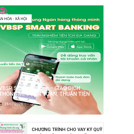
N HÓA - XÃ HỘI
VBSP Smart Banking – GIAO DỊCH
THÔNG MINH, AN TOÀN, THUẬN TIỆN
28/07/2026
2071
CHƯƠNG TRÌNH CHO VAY KÝ QUỸ