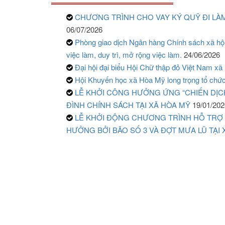
CHƯƠNG TRÌNH CHO VAY KÝ QUỸ ĐI LÀ
06/07/2026
Phòng giao dịch Ngân hàng Chính sách xã hội
việc làm, duy trì, mở rộng việc làm.
24/06/2026
Đại hội đại biểu Hội Chữ thập đỏ Việt Nam xã
Hội Khuyến học xã Hòa Mỹ long trọng tổ chức Đ
LỄ KHỞI CÔNG HƯỞNG ỨNG “CHIẾN DỊC
ĐÌNH CHÍNH SÁCH TẠI XÃ HÒA MỸ
19/01/202
LỄ KHỞI ĐỘNG CHƯƠNG TRÌNH HỖ TRỢ T
HƯỞNG BỞI BÃO SỐ 3 VÀ ĐỢT MƯA LŨ TẠI