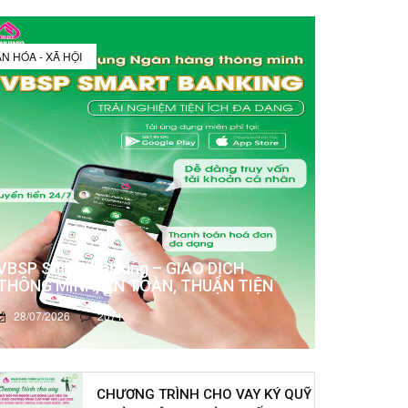
N HÓA - XÃ HỘI
VBSP Smart Banking – GIAO DỊCH
THÔNG MINH, AN TOÀN, THUẬN TIỆN
28/07/2026
2071
CHƯƠNG TRÌNH CHO VAY KÝ QUỸ