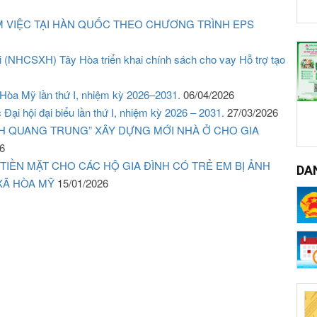
M VIỆC TẠI HÀN QUỐC THEO CHƯƠNG TRÌNH EPS
 (NHCSXH) Tây Hòa triển khai chính sách cho vay Hỗ trợ tạo
 Hòa Mỹ lần thứ I, nhiệm kỳ 2026–2031.
06/04/2026
ại hội đại biểu lần thứ I, nhiệm kỳ 2026 – 2031.
27/03/2026
H QUANG TRUNG” XÂY DỰNG MỚI NHÀ Ở CHO GIA
6
IỀN MẶT CHO CÁC HỘ GIA ĐÌNH CÓ TRẺ EM BỊ ẢNH
DA
 XÃ HÒA MỸ
15/01/2026