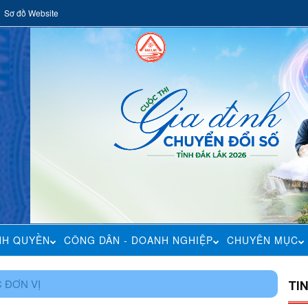
Sơ đồ Website
NH QUYỀN
CÔNG DÂN - DOANH NGHIỆP
CHUYÊN MỤC
 ĐƠN VỊ
TI