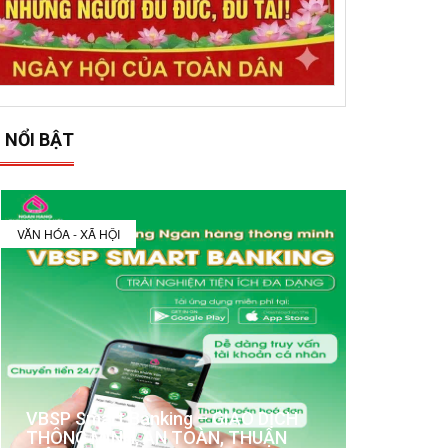
 NỔI BẬT
VĂN HÓA - XÃ HỘI
VBSP Smart Banking – GIAO DỊCH
THÔNG MINH, AN TOÀN, THUẬN