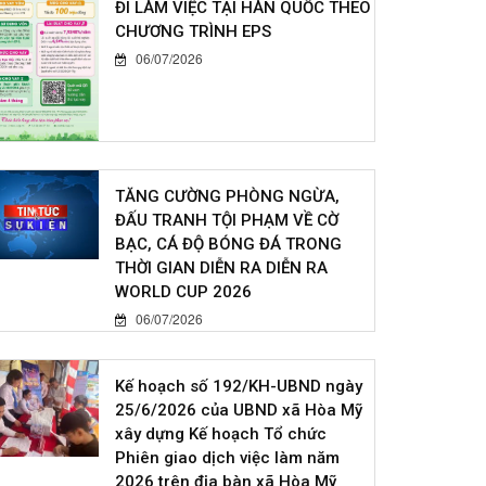
ĐI LÀM VIỆC TẠI HÀN QUỐC THEO
CHƯƠNG TRÌNH EPS
06/07/2026
TĂNG CƯỜNG PHÒNG NGỪA,
ĐẤU TRANH TỘI PHẠM VỀ CỜ
BẠC, CÁ ĐỘ BÓNG ĐÁ TRONG
THỜI GIAN DIỄN RA DIỄN RA
WORLD CUP 2026
06/07/2026
Kế hoạch số 192/KH-UBND ngày
25/6/2026 của UBND xã Hòa Mỹ
xây dựng Kế hoạch Tổ chức
Phiên giao dịch việc làm năm
2026 trên địa bàn xã Hòa Mỹ