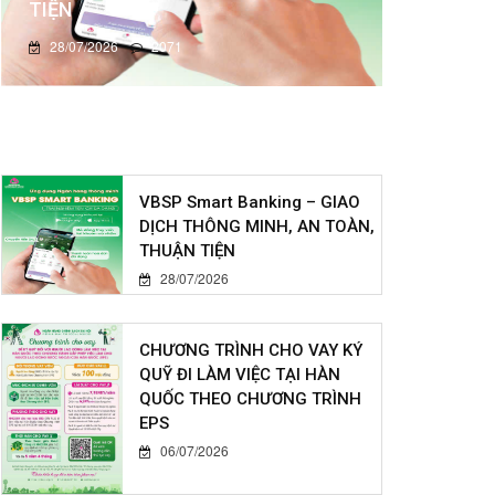
TIỆN
28/07/2026
2071
VBSP Smart Banking – GIAO
DỊCH THÔNG MINH, AN TOÀN,
THUẬN TIỆN
28/07/2026
CHƯƠNG TRÌNH CHO VAY KÝ
QUỸ ĐI LÀM VIỆC TẠI HÀN
QUỐC THEO CHƯƠNG TRÌNH
EPS
06/07/2026