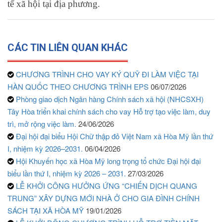
tế xã hội tại địa phương.
CÁC TIN LIÊN QUAN KHÁC
CHƯƠNG TRÌNH CHO VAY KÝ QUỸ ĐI LÀM VIỆC TẠI
HÀN QUỐC THEO CHƯƠNG TRÌNH EPS
06/07/2026
Phòng giao dịch Ngân hàng Chính sách xã hội (NHCSXH)
Tây Hòa triển khai chính sách cho vay Hỗ trợ tạo việc làm, duy
trì, mở rộng việc làm.
24/06/2026
Đại hội đại biểu Hội Chữ thập đỏ Việt Nam xã Hòa Mỹ lần thứ
I, nhiệm kỳ 2026–2031.
06/04/2026
Hội Khuyến học xã Hòa Mỹ long trọng tổ chức Đại hội đại
biểu lần thứ I, nhiệm kỳ 2026 – 2031.
27/03/2026
LỄ KHỞI CÔNG HƯỞNG ỨNG “CHIẾN DỊCH QUANG
TRUNG” XÂY DỰNG MỚI NHÀ Ở CHO GIA ĐÌNH CHÍNH
SÁCH TẠI XÃ HÒA MỸ
19/01/2026