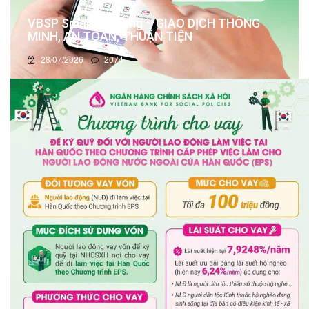
VBSP Smart Banking – GIAO DỊCH THÔNG
MINH, AN TOÀN, THUẬN TIỆN
28/07/2026
2074