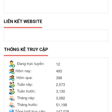
LIÊN KẾT WEBSITE
THỐNG KÊ TRUY CẬP
Đang trực tuyến:
12
Hôm nay:
493
Hôm qua:
398
Tuần này:
2,573
Tuần trước:
3,130
Tháng này:
3,082
Tháng trước:
51,198
Tổng lượt truy cập:
147,078