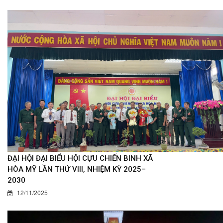
ĐẠI HỘI ĐẠI BIỂU HỘI CỰU CHIẾN BINH XÃ
HÒA MỸ LẦN THỨ VIII, NHIỆM KỲ 2025–
2030
12/11/2025