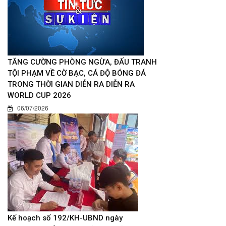
TĂNG CƯỜNG PHÒNG NGỪA, ĐẤU TRANH
TỘI PHẠM VỀ CỜ BẠC, CÁ ĐỘ BÓNG ĐÁ
TRONG THỜI GIAN DIỄN RA DIỄN RA
WORLD CUP 2026
06/07/2026
Kế hoạch số 192/KH-UBND ngày