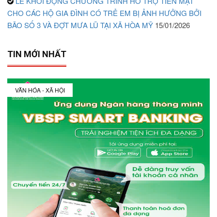
LỄ KHỞI ĐỘNG CHƯƠNG TRÌNH HỖ TRỢ TIỀN MẶT
CHO CÁC HỘ GIA ĐÌNH CÓ TRẺ EM BỊ ẢNH HƯỞNG BỞI
BÃO SỐ 3 VÀ ĐỢT MƯA LŨ TẠI XÃ HÒA MỸ
15/01/2026
TIN MỚI NHẤT
VĂN HÓA - XÃ HỘI