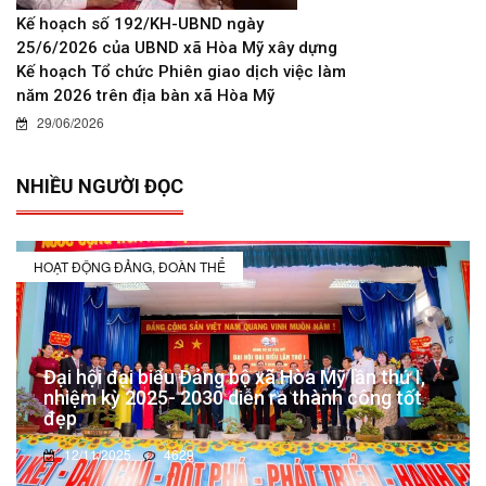
Kế hoạch số 192/KH-UBND ngày
25/6/2026 của UBND xã Hòa Mỹ xây dựng
Kế hoạch Tổ chức Phiên giao dịch việc làm
năm 2026 trên địa bàn xã Hòa Mỹ
29/06/2026
NHIỀU NGƯỜI ĐỌC
HOẠT ĐỘNG ĐẢNG, ĐOÀN THỂ
Đại hội đại biểu Đảng bộ xã Hòa Mỹ lần thứ I,
nhiệm kỳ 2025- 2030 diễn ra thành công tốt
đẹp
12/11/2025
4629