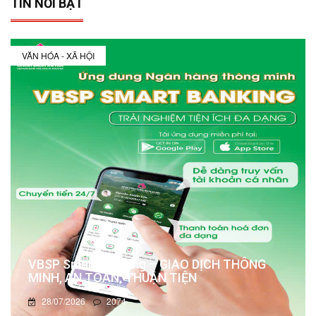
TIN NỔI BẬT
VĂN HÓA - XÃ HỘI
VBSP Smart Banking – GIAO DỊCH THÔNG
MINH, AN TOÀN, THUẬN TIỆN
28/07/2026
2074