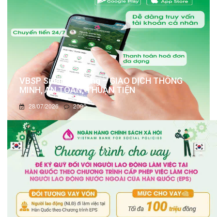
VBSP Smart Banking – GIAO DỊCH THÔNG
MINH, AN TOÀN, THUẬN TIỆN
28/07/2026
2090