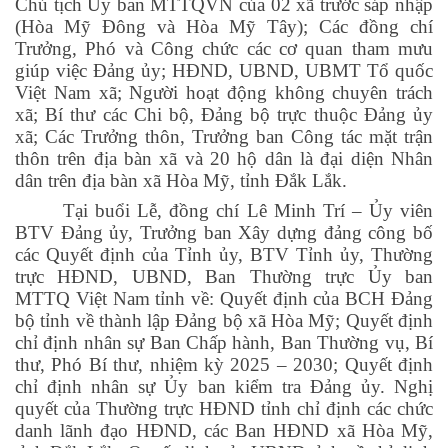
Chủ tịch Ủy ban MTTQVN của 02 xã trước sáp nhập
(Hòa Mỹ Đông và Hòa Mỹ Tây); Các đồng chí
Trưởng, Phó và Công chức các cơ quan tham mưu
giúp việc Đảng ủy; HĐND, UBND, UBMT Tổ quốc
Việt Nam xã; Người hoạt động không chuyên trách
xã; Bí thư các Chi bộ, Đảng bộ trực thuộc Đảng ủy
xã; Các Trưởng thôn, Trưởng ban Công tác mặt trận
thôn trên địa bàn xã và 20 hộ dân là đại diện Nhân
dân trên địa bàn xã Hòa Mỹ, tỉnh Đắk Lắk.
Tại buổi Lễ, đồng chí Lê Minh Trí – Ủy viên
BTV Đảng ủy, Trưởng ban Xây dựng đảng công bố
các Quyết định của Tỉnh ủy, BTV Tỉnh ủy, Thường
trực HĐND, UBND, Ban Thường trực Ủy ban
MTTQ Việt Nam tỉnh về: Quyết định của BCH Đảng
bộ tỉnh về thành lập Đảng bộ xã Hòa Mỹ; Quyết định
chỉ định nhân sự Ban Chấp hành, Ban Thường vụ, Bí
thư, Phó Bí thư, nhiệm kỳ 2025 – 2030; Quyết định
chỉ định nhân sự Ủy ban kiểm tra Đảng ủy. Nghị
quyết của Thường trực HĐND tỉnh chỉ định các chức
danh lãnh đạo HĐND, các Ban HĐND xã Hòa Mỹ,