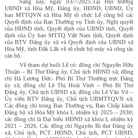
Sáng nay, ngày 03/7/2025.Tại Hội trường
UBND xã Hòa Mỹ, Đảng ủy, HĐND, UBND, Ủy
ban MTTQVN xã Hòa Mỹ tổ chức Lễ công bố các
Quyết định của Ban Thường vụ Tỉnh ủy, Nghị quyết
của HĐND tỉnh, Quyết định của UBND tỉnh, Quyết
định của Ủy ban MTTQ Việt Nam tỉnh, Quyết định
của BTV Đảng ủy xã và Quyết định của UBND xã
Hòa Mỹ, tỉnh Đắk Lắk về tổ chức bộ máy và công tác
cán bộ.
Về tham dự buổi Lễ có: đồng chí Nguyễn Hữu
Thuận – Bí Thư Đảng ủy, Chủ tịch HĐND xã; đồng
chí Hà Lương Đức- Phó Bí Thư Thường trực Đảng
ủy xã; đồng chí Lê Thị Hoài Vinh – Phó Bí Thư
Đảng ủy, Chủ tịch UBND xã; đồng chí Lê Văn Vũ –
Ủy viên BTV Đảng ủy, Chủ tịch UBMTTQVN xã;
Các đồng chí trong Ban Thường vụ, Ban Chấp hành
Đảng bộ xã Hòa Mỹ khóa I, nhiệm kỳ 2025 – 2030;
các đồng chí là Đại biểu HĐND xã khóa I, nhiệm kỳ
2021 – 2026. Các đồng chí Nguyên Bí thư Đảng ủy
xã; Chủ tịch, PCT. HĐND, Chủ tịch, PCT UBND,