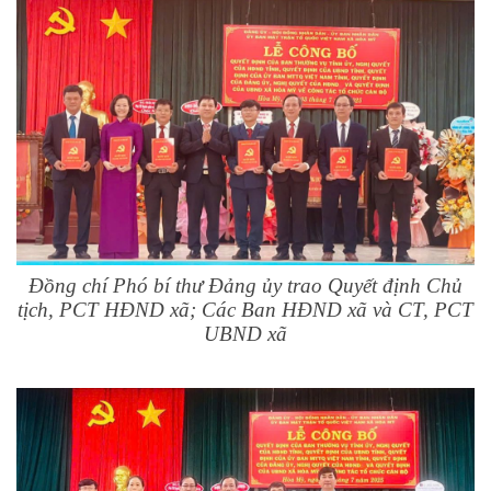
Đồng chí Phó bí thư Đảng ủy trao Quyết định Chủ
tịch, PCT HĐND xã; Các Ban HĐND xã và CT, PCT
UBND xã