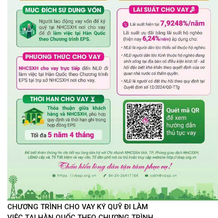
CHƯƠNG TRÌNH CHO VAY KÝ QUỸ ĐI LÀM
VIỆC TẠI HÀN QUỐC THEO CHƯƠNG TRÌNH