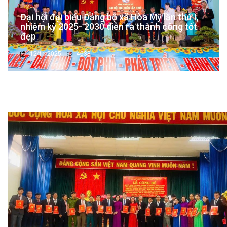
Đại hội đại biểu Đảng bộ xã Hòa Mỹ lần thứ I,
nhiệm kỳ 2025- 2030 diễn ra thành công tốt
đẹp
12/11/2025
4638