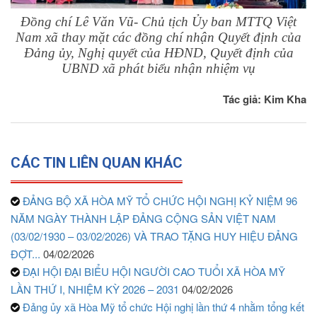
Đồng chí Lê Văn Vũ- Chủ tịch Ủy ban MTTQ Việt
Nam xã thay mặt các đồng chí nhận Quyết định của
Đảng ủy, Nghị quyết của HĐND, Quyết định của
UBND xã phát biểu nhận nhiệm vụ
Tác giả: Kim Kha
CÁC TIN LIÊN QUAN KHÁC
ĐẢNG BỘ XÃ HÒA MỸ TỔ CHỨC HỘI NGHỊ KỶ NIỆM 96
NĂM NGÀY THÀNH LẬP ĐẢNG CỘNG SẢN VIỆT NAM
(03/02/1930 – 03/02/2026) VÀ TRAO TẶNG HUY HIỆU ĐẢNG
ĐỢT...
04/02/2026
ĐẠI HỘI ĐẠI BIỂU HỘI NGƯỜI CAO TUỔI XÃ HÒA MỸ
LẦN THỨ I, NHIỆM KỲ 2026 – 2031
04/02/2026
Đảng ủy xã Hòa Mỹ tổ chức Hội nghị lần thứ 4 nhằm tổng kết