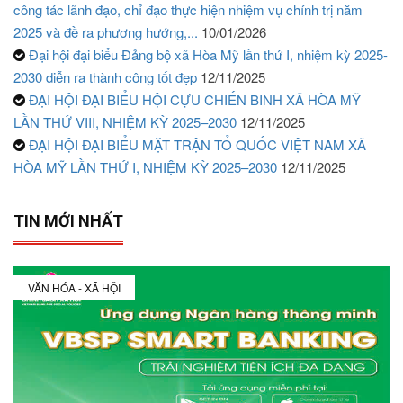
công tác lãnh đạo, chỉ đạo thực hiện nhiệm vụ chính trị năm
2025 và đề ra phương hướng,...
10/01/2026
Đại hội đại biểu Đảng bộ xã Hòa Mỹ lần thứ I, nhiệm kỳ 2025-
2030 diễn ra thành công tốt đẹp
12/11/2025
ĐẠI HỘI ĐẠI BIỂU HỘI CỰU CHIẾN BINH XÃ HÒA MỸ
LẦN THỨ VIII, NHIỆM KỲ 2025–2030
12/11/2025
ĐẠI HỘI ĐẠI BIỂU MẶT TRẬN TỔ QUỐC VIỆT NAM XÃ
HÒA MỸ LẦN THỨ I, NHIỆM KỲ 2025–2030
12/11/2025
TIN MỚI NHẤT
VĂN HÓA - XÃ HỘI