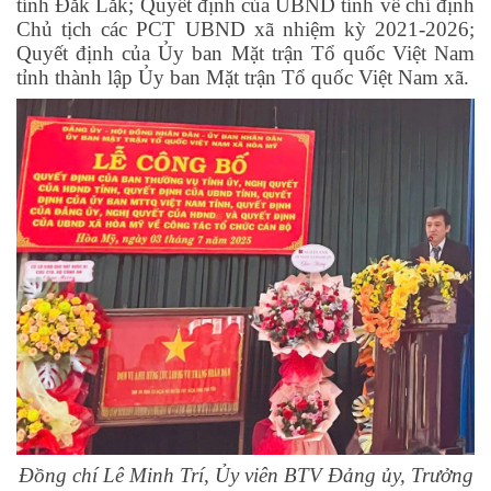
tỉnh Đắk Lắk; Quyết định của UBND tỉnh về chỉ định
Chủ tịch các PCT UBND xã nhiệm kỳ 2021-2026;
Quyết định của Ủy ban Mặt trận Tổ quốc Việt Nam
tỉnh thành lập Ủy ban Mặt trận Tổ quốc Việt Nam xã.
Đồng chí Lê Minh Trí, Ủy viên BTV Đảng ủy, Trưởng