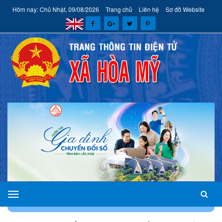
Hôm nay: Chủ Nhật, 09/08/2026
Trang chủ
Liên hệ
Sơ đồ Website
xã
TRANG CHỦ
HOẠT ĐỘNG ĐẢNG, ĐOÀN THỂ
Hòa
Mỹ