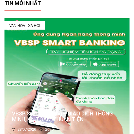
TIN MỚI NHẤT
VĂN HÓA - XÃ HỘI
VBSP Smart Banking – GIAO DỊCH THÔNG
MINH, AN TOÀN, THUẬN TIỆN
28/07/2026
2090