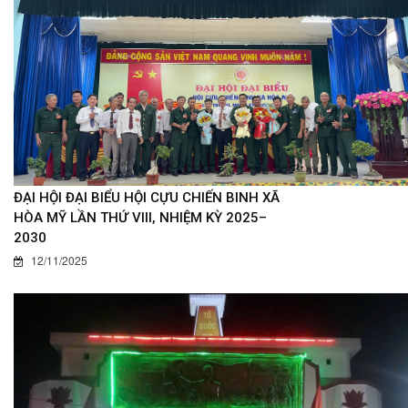
ĐẠI HỘI ĐẠI BIỂU HỘI CỰU CHIẾN BINH XÃ
HÒA MỸ LẦN THỨ VIII, NHIỆM KỲ 2025–
2030
12/11/2025