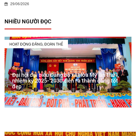
29/06/2026
NHIỀU NGƯỜI ĐỌC
HOẠT ĐỘNG ĐẢNG, ĐOÀN THỂ
Đại hội đại biểu Đảng bộ xã Hòa Mỹ lần thứ I,
nhiệm kỳ 2025- 2030 diễn ra thành công tốt
đẹp
12/11/2025
4638