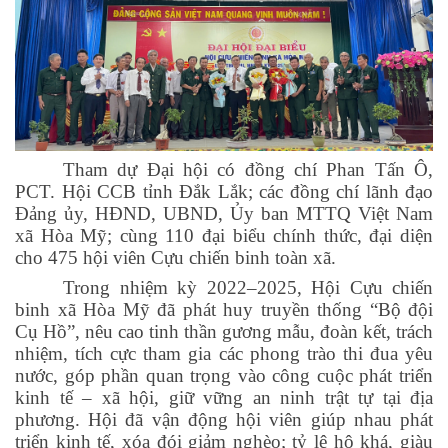
Tham dự Đại hội có đồng chí Phan Tấn Ô,
PCT. Hội CCB tỉnh Đắk Lắk; các đồng chí lãnh đạo
Đảng ủy, HĐND, UBND, Ủy ban MTTQ Việt Nam
xã Hòa Mỹ; cùng 110 đại biểu chính thức, đại diện
cho 475 hội viên Cựu chiến binh toàn xã.
Trong nhiệm kỳ 2022–2025, Hội Cựu chiến
binh xã Hòa Mỹ đã phát huy truyền thống “Bộ đội
Cụ Hồ”, nêu cao tinh thần gương mẫu, đoàn kết, trách
nhiệm, tích cực tham gia các phong trào thi đua yêu
nước, góp phần quan trọng vào công cuộc phát triển
kinh tế – xã hội, giữ vững an ninh trật tự tại địa
phương. Hội đã vận động hội viên giúp nhau phát
triển kinh tế, xóa đói giảm nghèo; tỷ lệ hộ khá, giàu