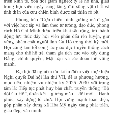
triển kinh tế, xóa đói giảm nghèo; tỷ lệ hộ khá, giàu
trong hội viên ngày càng tăng, đời sống vật chất và
tinh thần của cựu chiến binh được cải thiện rõ rệt.
Phong trào “Cựu chiến binh gương mẫu” gắn
với việc học tập và làm theo tư tưởng, đạo đức, phong
cách Hồ Chí Minh được triển khai sâu rộng, trở thành
động lực thúc đẩy hội viên phấn đấu rèn luyện, giữ
vững phẩm chất người lính Cụ Hồ trong thời kỳ mới.
Hội cũng làm tốt công tác giáo dục truyền thống cách
mạng cho thế hệ trẻ, tham gia tích cực vào xây dựng
Đảng, chính quyền, Mặt trận và các đoàn thể vững
mạnh.
Đại hội đã nghiêm túc kiểm điểm việc thực hiện
Nghị quyết Đại hội lần thứ VII, đề ra phương hướng,
mục tiêu, nhiệm vụ nhiệm kỳ 2025–2030 với trọng
tâm là: Tiếp tục phát huy bản chất, truyền thống “Bộ
đội Cụ Hồ”, đoàn kết – gương mẫu – đổi mới – Hạnh
phúc; xây dựng tổ chức Hội vững mạnh toàn diện,
góp phần xây dựng xã Hòa Mỹ ngày càng phát triển,
giàu đẹp, văn minh.