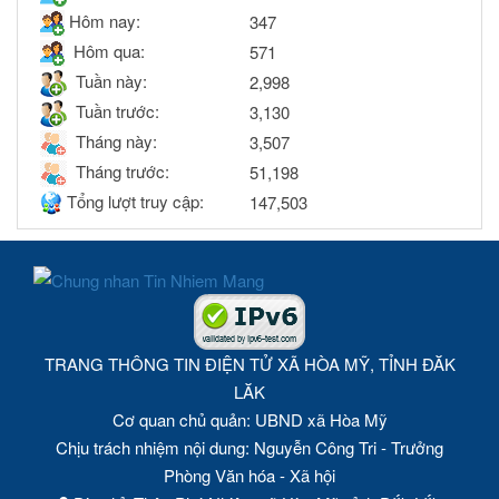
Hôm nay:
347
Hôm qua:
571
Tuần này:
2,998
Tuần trước:
3,130
Tháng này:
3,507
Tháng trước:
51,198
Tổng lượt truy cập:
147,503
TRANG THÔNG TIN ĐIỆN TỬ XÃ HÒA MỸ, TỈNH ĐĂK
LĂK
Cơ quan chủ quản: UBND xã Hòa Mỹ
Chịu trách nhiệm nội dung: Nguyễn Công Tri - Trưởng
Phòng Văn hóa - Xã hội