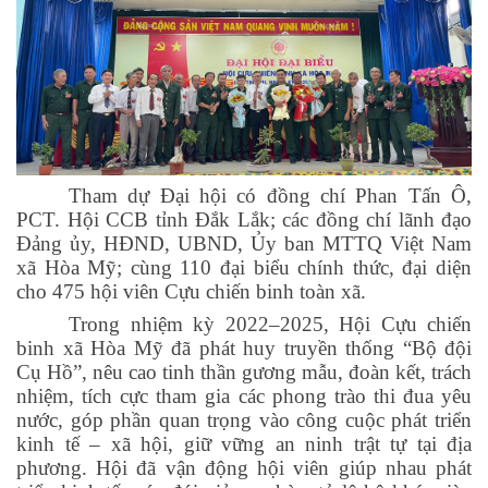
Tham dự Đại hội có đồng chí Phan Tấn Ô,
PCT. Hội CCB tỉnh Đắk Lắk; các đồng chí lãnh đạo
Đảng ủy, HĐND, UBND, Ủy ban MTTQ Việt Nam
xã Hòa Mỹ; cùng 110 đại biểu chính thức, đại diện
cho 475 hội viên Cựu chiến binh toàn xã.
Trong nhiệm kỳ 2022–2025, Hội Cựu chiến
binh xã Hòa Mỹ đã phát huy truyền thống “Bộ đội
Cụ Hồ”, nêu cao tinh thần gương mẫu, đoàn kết, trách
nhiệm, tích cực tham gia các phong trào thi đua yêu
nước, góp phần quan trọng vào công cuộc phát triển
kinh tế – xã hội, giữ vững an ninh trật tự tại địa
phương. Hội đã vận động hội viên giúp nhau phát