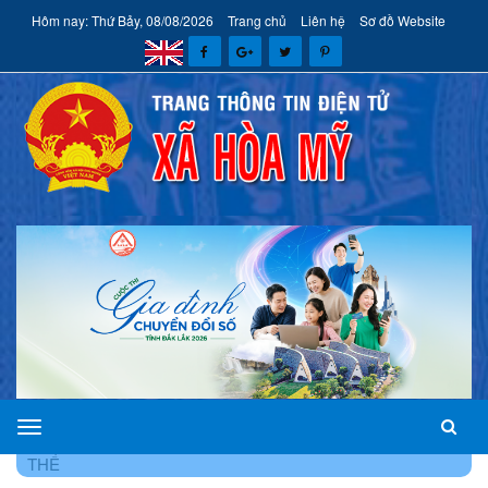
Hôm nay: Thứ Bảy, 08/08/2026
Trang chủ
Liên hệ
Sơ đồ Website
xã
TRANG CHỦ
VĂN BẢN
HOẠT ĐỘNG ĐẢNG, ĐOÀN
Hòa
THỂ
Mỹ