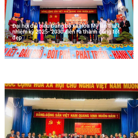
Đại hội đại biểu Đảng bộ xã Hòa Mỹ lần thứ I,
nhiệm kỳ 2025- 2030 diễn ra thành công tốt
đẹp
12/11/2025
4626