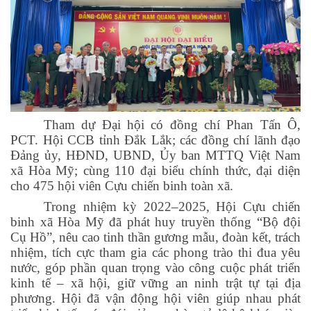
Tham dự Đại hội có đồng chí Phan Tấn Ô,
PCT. Hội CCB tỉnh Đắk Lắk; các đồng chí lãnh đạo
Đảng ủy, HĐND, UBND, Ủy ban MTTQ Việt Nam
xã Hòa Mỹ; cùng 110 đại biểu chính thức, đại diện
cho 475 hội viên Cựu chiến binh toàn xã.
Trong nhiệm kỳ 2022–2025, Hội Cựu chiến
binh xã Hòa Mỹ đã phát huy truyền thống “Bộ đội
Cụ Hồ”, nêu cao tinh thần gương mẫu, đoàn kết, trách
nhiệm, tích cực tham gia các phong trào thi đua yêu
nước, góp phần quan trọng vào công cuộc phát triển
kinh tế – xã hội, giữ vững an ninh trật tự tại địa
phương. Hội đã vận động hội viên giúp nhau phát