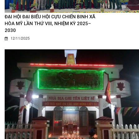
ĐẠI HỘI ĐẠI BIỂU HỘI CỰU CHIẾN BINH XÃ
HÒA MỸ LẦN THỨ VIII, NHIỆM KỲ 2025–
2030
12/11/2025