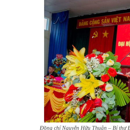
Đồng chí Nguyễn Hữu Thuận – Bí thư Đ