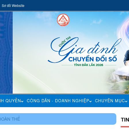
Sơ đồ Website
NH QUYỀN
CÔNG DÂN - DOANH NGHIỆP
CHUYÊN MỤC
ĐOÀN THỂ
TI