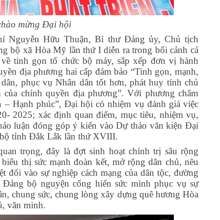
chào mừng Đại hội
chí Nguyễn Hữu Thuận, Bí thư Đảng ủy, Chủ tịch
bộ xã Hòa Mỹ lần thứ I diễn ra trong bối cảnh cả
về tinh gọn tổ chức bộ máy, sắp xếp đơn vị hành
uyền địa phương hai cấp đảm bảo “Tinh gọn, mạnh,
át dân, phục vụ Nhân dân tốt hơn, phát huy tính chủ
iệm của chính quyền địa phương”. Với phương châm
n – Hạnh phúc”, Đại hội có nhiệm vụ đánh giá việc
0- 2025; xác định quan điểm, mục tiêu, nhiệm vụ,
hảo luận đóng góp ý kiến vào Dự thảo văn kiện Đại
bộ tỉnh Đắk Lắk lần thứ XVIII.
 quan trọng, đây là đợt sinh hoạt chính trị sâu rộng
g biểu thị sức mạnh đoàn kết, mở rộng dân chủ, nêu
uyệt đối vào sự nghiệp cách mạng của dân tộc, đường
g Đảng bộ nguyện cống hiến sức mình phục vụ sự
dân, chung sức, chung lòng xây dựng quê hương Hòa
ủ, văn minh.