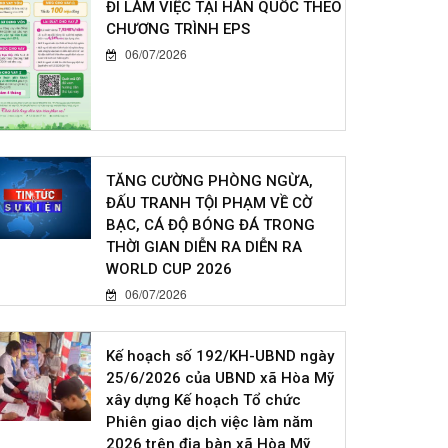
ĐI LÀM VIỆC TẠI HÀN QUỐC THEO
CHƯƠNG TRÌNH EPS
06/07/2026
TĂNG CƯỜNG PHÒNG NGỪA,
ĐẤU TRANH TỘI PHẠM VỀ CỜ
BẠC, CÁ ĐỘ BÓNG ĐÁ TRONG
THỜI GIAN DIỄN RA DIỄN RA
WORLD CUP 2026
06/07/2026
Kế hoạch số 192/KH-UBND ngày
25/6/2026 của UBND xã Hòa Mỹ
xây dựng Kế hoạch Tổ chức
Phiên giao dịch việc làm năm
2026 trên địa bàn xã Hòa Mỹ