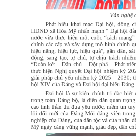
Văn nghệ 
Phát biểu khai mạc Đại hội, đồng 
HĐND xã Hòa Mỹ nhấn mạnh “ Đại hội đảng 
nước vừa thực hiện một cuộc “cách mạng” 
chính các cấp và xây dựng mô hình chính q
hiệu năng, hiệu lực, hiệu quả”, gần dân, s
động, sang tạo, tự chủ, tự chịu trách nh
“Đoàn kết – Dân chủ – Đột phá – Phát triể
thực hiện Nghị quyết Đại hội nhiệm kỳ 202
giải pháp chủ yếu nhiệm kỳ 2025 – 2030; t
hội XIV của Đảng và Đại hội đại biểu Đảng 
Đại hội là sự kiện chính trị đặc biệt
trong toàn Đảng bộ, là diễn đàn quan trọn
cao tinh thần thi đua yêu nước, niềm tin t
lối đổi mới của Đảng.Mỗi đảng viên tron
nghiệp của Đảng, của dân tộc và của nhân 
Mỹ ngày càng vững mạnh, giàu đẹp, dân ch