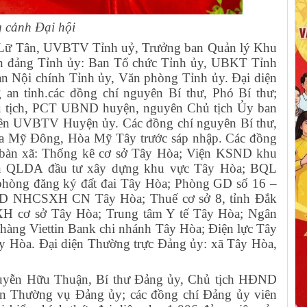
 cảnh Đại hội
 Lữ Tân, UVBTV Tỉnh uỷ, Trưởng ban Quản lý Khu
an đảng Tỉnh ủy: Ban Tổ chức Tỉnh ủy, UBKT Tỉnh
n Nội chính Tỉnh ủy, Văn phòng Tỉnh ủy. Đại diện
an tỉnh.các đồng chí nguyên Bí thư, Phó Bí thư;
 tịch, PCT UBND huyện, nguyên Chủ tịch Ủy ban
ên UVBTV Huyện ủy. Các đồng chí nguyên Bí thư,
 Mỹ Đông, Hòa Mỹ Tây trước sáp nhập. Các đồng
ịa bàn xã: Thống kê cơ sở Tây Hòa; Viện KSND khu
an QLDA đầu tư xây dựng khu vực Tây Hòa; BQL
hòng đăng ký đất đai Tây Hòa; Phòng GD số 16 –
GD NHCSXH CN Tây Hòa; Thuế cơ sở 8, tỉnh Đắk
H cơ sở Tây Hòa; Trung tâm Y tế Tây Hòa; Ngân
ng Viettin Bank chi nhánh Tây Hòa; Điện lực Tây
y Hòa. Đại diện Thường trực Đảng ủy: xã Tây Hòa,
uyễn Hữu Thuận, Bí thư Đảng ủy, Chủ tịch HĐND
an Thường vụ Đảng ủy; các đồng chí Đảng ủy viên