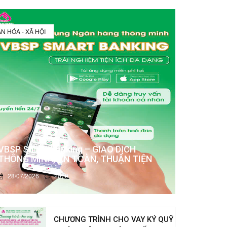
N HÓA - XÃ HỘI
VBSP Smart Banking – GIAO DỊCH
THÔNG MINH, AN TOÀN, THUẬN TIỆN
28/07/2026
2070
CHƯƠNG TRÌNH CHO VAY KÝ QUỸ