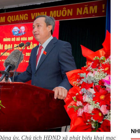
NH
ảng ủy, Chủ tịch HĐND xã phát biểu khai mạc