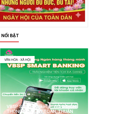
 NỔI BẬT
VĂN HÓA - XÃ HỘI
VBSP Smart Banking – GIAO DỊCH
THÔNG MINH, AN TOÀN, THUẬN