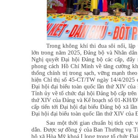
Trong không khí thi đua sôi nổi, lập
lớn trong năm 2025, Đảng bộ và Nhân dân x
Nghị quyết Đại hội Đảng bộ các cấp, đẩy 
phong cách Hồ Chí Minh về tăng cường khố
thống chính trị trong sạch, vững mạnh the
hiện Chỉ thị số 45-CT/TW ngày 14/4/2025 củ
Đại hội đại biểu toàn quốc lần thứ XIV củ
Tỉnh ủy về tổ chức đại hội Đảng bộ cấp trên t
thứ XIV của Đảng và Kế hoạch số 01-KH/ĐU
cấp tiến tới Đại hội đại biểu Đảng bộ xã lần
Đại hội đại biểu toàn quốc lần thứ XIV của 
Sau một thời gian chuẩn bị tích cực 
dẫn. Được sự đồng ý của Ban Thường vụ T
bộ xã Hòa Mỹ khoá I long trọng tổ chức Đại