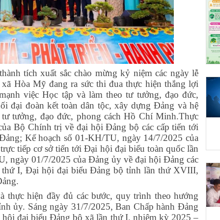
 thành tích xuất sắc chào mừng kỷ niệm các ngày lễ
ã Hòa Mỹ đang ra sức thi đua thực hiện thắng lợi
mạnh việc Học tập và làm theo tư tưởng, đạo đức,
i đại đoàn kết toàn dân tộc, xây dựng Đảng và hệ
o tư tưởng, đạo đức, phong cách Hồ Chí Minh.Thực
a Bộ Chính trị về đại hội Đảng bộ các cấp tiến tới
a Đảng; Kế hoạch số 01-KH/TU, ngày 14/7/2025 của
rực tiếp cơ sở tiến tới Đại hội đại biểu toàn quốc lần
, ngày 01/7/2025 của Đảng ủy về đại hội Đảng các
 thứ I, Đại hội đại biểu Đảng bộ tỉnh lần thứ XVIII,
Đảng.
và thực hiện đầy đủ các bước, quy trình theo hướng
ỉnh ủy. Sáng ngày 31/7/2025, Ban Chấp hành Đảng
 hội đại biểu Đảng bộ xã lần thứ I, nhiệm kỳ 2025 –