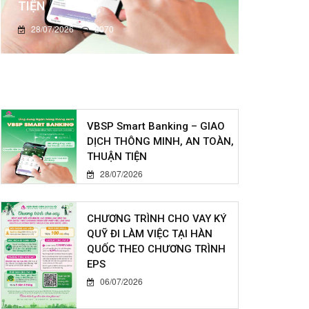
TIỆN
28/07/2026
2070
VBSP Smart Banking – GIAO
DỊCH THÔNG MINH, AN TOÀN,
THUẬN TIỆN
28/07/2026
CHƯƠNG TRÌNH CHO VAY KÝ
QUỸ ĐI LÀM VIỆC TẠI HÀN
QUỐC THEO CHƯƠNG TRÌNH
EPS
06/07/2026