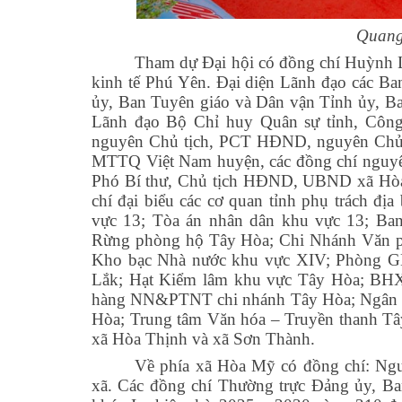
Quang
Tham dự Đại hội có đồng chí Huỳnh
kinh tế Phú Yên. Đại diện Lãnh đạo các B
ủy, Ban Tuyên giáo và Dân vận Tỉnh ủy, Ba
Lãnh đạo Bộ Chỉ huy Quân sự tỉnh, Công 
nguyên Chủ tịch, PCT HĐND, nguyên Chủ
MTTQ Việt Nam huyện, các đồng chí nguy
Phó Bí thư, Chủ tịch HĐND, UBND xã Hòa
chí đại biểu các cơ quan tỉnh phụ trách đ
vực 13; Tòa án nhân dân khu vực 13; B
Rừng phòng hộ Tây Hòa; Chi Nhánh Văn p
Kho bạc Nhà nước khu vực XIV; Phòng 
Lắk; Hạt Kiểm lâm khu vực Tây Hòa; BHX
hàng NN&PTNT chi nhánh Tây Hòa; Ngân hà
Hòa; Trung tâm Văn hóa – Truyền thanh Tâ
xã Hòa Thịnh và xã Sơn Thành.
Về phía xã Hòa Mỹ có đồng chí: Ng
xã. Các đồng chí Thường trực Đảng ủy, B