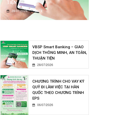
TIỆN
28/07/2026
2074
VBSP Smart Banking – GIAO
DỊCH THÔNG MINH, AN TOÀN,
THUẬN TIỆN
28/07/2026
CHƯƠNG TRÌNH CHO VAY KÝ
QUỸ ĐI LÀM VIỆC TẠI HÀN
QUỐC THEO CHƯƠNG TRÌNH
EPS
06/07/2026