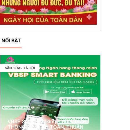
 NỔI BẬT
VĂN HÓA - XÃ HỘI
VBSP Smart Banking – GIAO DỊCH
THÔNG MINH, AN TOÀN, THUẬN