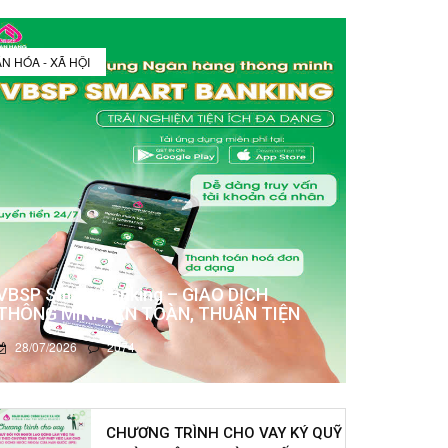
N HÓA - XÃ HỘI
VBSP Smart Banking – GIAO DỊCH
THÔNG MINH, AN TOÀN, THUẬN TIỆN
28/07/2026
2074
CHƯƠNG TRÌNH CHO VAY KÝ QUỸ