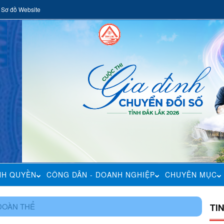
Sơ đồ Website
NH QUYỀN
CÔNG DÂN - DOANH NGHIỆP
CHUYÊN MỤC
ĐOÀN THỂ
TI