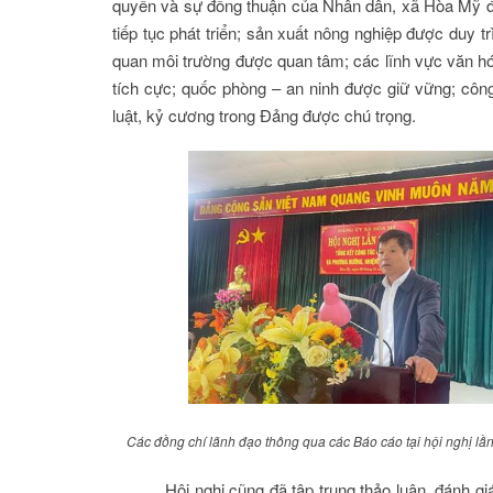
quyền và sự đồng thuận của Nhân dân, xã Hòa Mỹ đã 
tiếp tục phát triển; sản xuất nông nghiệp được duy t
quan môi trường được quan tâm; các lĩnh vực văn hóa 
tích cực; quốc phòng – an ninh được giữ vững; côn
luật, kỷ cương trong Đảng được chú trọng.
Các đồng chí lãnh đạo thông qua các Báo cáo tại hội nghị l
Hội nghị cũng đã tập trung thảo luận, đánh gi