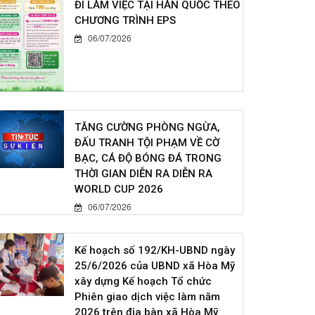
ĐI LÀM VIỆC TẠI HÀN QUỐC THEO
CHƯƠNG TRÌNH EPS
06/07/2026
TĂNG CƯỜNG PHÒNG NGỪA,
ĐẤU TRANH TỘI PHẠM VỀ CỜ
BẠC, CÁ ĐỘ BÓNG ĐÁ TRONG
THỜI GIAN DIỄN RA DIỄN RA
WORLD CUP 2026
06/07/2026
Kế hoạch số 192/KH-UBND ngày
25/6/2026 của UBND xã Hòa Mỹ
xây dựng Kế hoạch Tổ chức
Phiên giao dịch việc làm năm
2026 trên địa bàn xã Hòa Mỹ