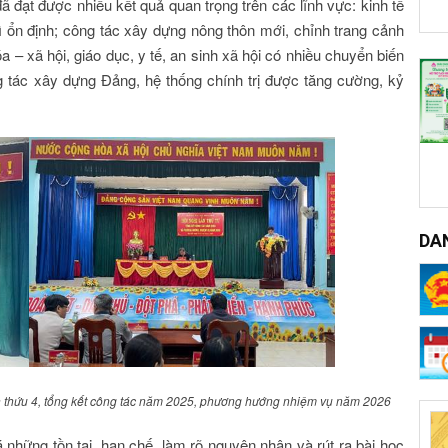
đạt được nhiều kết quả quan trọng trên các lĩnh vực: kinh tế
rì ổn định; công tác xây dựng nông thôn mới, chỉnh trang cảnh
– xã hội, giáo dục, y tế, an sinh xã hội có nhiều chuyển biến
g tác xây dựng Đảng, hệ thống chính trị được tăng cường, kỷ
DA
ần thứu 4, tổng kết công tác năm 2025, phương hướng nhiệm vụ năm 2026
á những tồn tại, hạn chế, làm rõ nguyên nhân và rút ra bài học