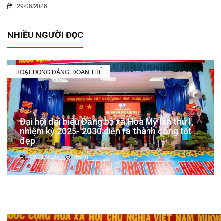
29/06/2026
NHIỀU NGƯỜI ĐỌC
HOẠT ĐỘNG ĐẢNG, ĐOÀN THỂ
Đại hội đại biểu Đảng bộ xã Hòa Mỹ lần thứ I,
nhiệm kỳ 2025- 2030 diễn ra thành công tốt
đẹp
12/11/2025
4628