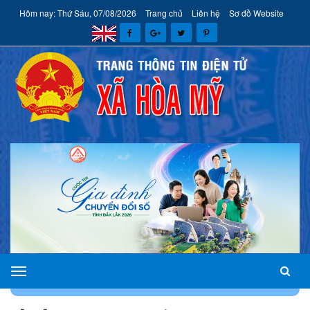
Hôm nay: Thứ Sáu, 07/08/2026
Trang chủ
Liên hệ
Sơ đồ Website
xã
TRANG CHỦ
AN NINH - QUỐC PHÒNG
Hòa
Mỹ