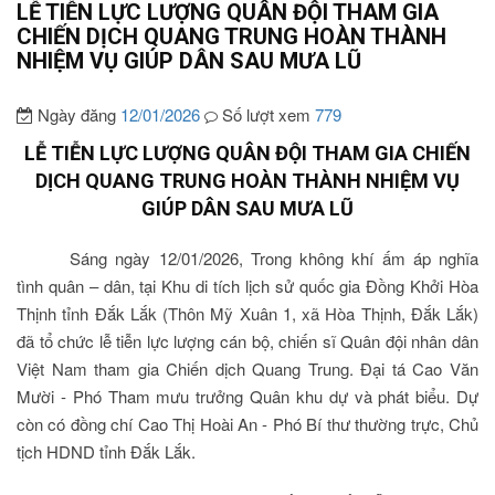
LỄ TIỄN LỰC LƯỢNG QUÂN ĐỘI THAM GIA
CHIẾN DỊCH QUANG TRUNG HOÀN THÀNH
NHIỆM VỤ GIÚP DÂN SAU MƯA LŨ
Ngày đăng
12/01/2026
Số lượt xem
779
LỄ TIỄN LỰC LƯỢNG QUÂN ĐỘI THAM GIA CHIẾN
DỊCH QUANG TRUNG HOÀN THÀNH NHIỆM VỤ
GIÚP DÂN SAU MƯA LŨ
Sáng ngày 12/01/2026, Trong không khí ấm áp nghĩa
tình quân – dân, tại Khu di tích lịch sử quốc gia Đồng Khởi Hòa
Thịnh tỉnh Đắk Lắk (Thôn Mỹ Xuân 1, xã Hòa Thịnh, Đắk Lắk)
đã tổ chức lễ tiễn lực lượng cán bộ, chiến sĩ Quân đội nhân dân
Việt Nam tham gia Chiến dịch Quang Trung. Đại tá Cao Văn
Mười - Phó Tham mưu trưởng Quân khu dự và phát biểu. Dự
còn có đồng chí Cao Thị Hoài An - Phó Bí thư thường trực, Chủ
tịch HDND tỉnh Đắk Lắk.