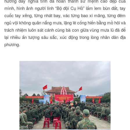
hương đầy nghĩa tình đã hoàn thành sứ mệnh cao đẹp của
mình, hình ảnh người lính “Bộ đội Cụ Hồ” lấm lem bùn đất, tay
cuốc tay xẻng, từng nhát bay, vác từng bao xi măng, từng đêm
ngủ vội không quản nắng mưa, lặng lẽ cống hiến bằng mồ hôi và
trách nhiệm luôn sát cánh cùng bà con giữa vùng mưa lũ đã để
lại nhiều ấn tượng sâu sắc, xúc động trong lòng nhân dân địa
phương.