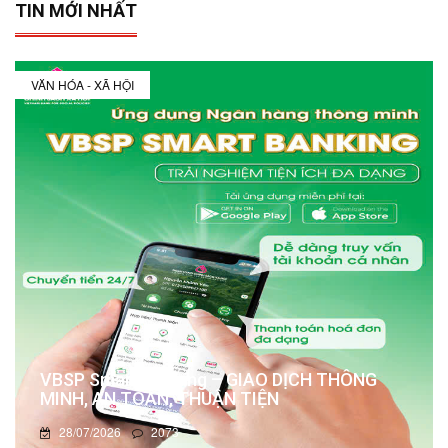
TIN MỚI NHẤT
VĂN HÓA - XÃ HỘI
VBSP Smart Banking – GIAO DỊCH THÔNG
MINH, AN TOÀN, THUẬN TIỆN
28/07/2026
2073