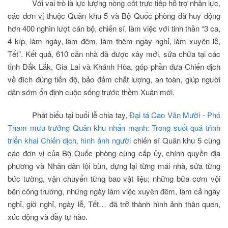
Với vai trò là lực lượng nòng cốt trực tiếp hỗ trợ nhân lực,
các đơn vị thuộc Quân khu 5 và Bộ Quốc phòng đã huy động
hơn 400 nghìn lượt cán bộ, chiến sĩ, làm việc với tinh thần “3 ca,
4 kíp, làm ngày, làm đêm, làm thêm ngày nghỉ, làm xuyên lễ,
Tết”. Kết quả, 610 căn nhà đã được xây mới, sửa chữa tại các
tỉnh Đắk Lắk, Gia Lai và Khánh Hòa, góp phần đưa Chiến dịch
về đích đúng tiến độ, bảo đảm chất lượng, an toàn, giúp người
dân sớm ổn định cuộc sống trước thềm Xuân mới.
Phát biểu tại buổi lễ chia tay,
Đại tá Cao Văn Mười - Phó
Tham mưu trưởng Quân khu nhấn mạnh: Trong suốt quá trình
triển khai Chiến dịch, hình ảnh người
chiến sĩ Quân khu 5 cùng
các đơn vị của Bộ Quốc phòng cùng cấp ủy, chính quyền địa
phương và Nhân dân lội bùn, dựng lại từng mái nhà, sửa từng
bức tường, vận chuyển từng bao vật liệu; những bữa cơm vội
bên công trường, những ngày làm việc xuyên đêm, làm cả ngày
nghỉ, giờ nghỉ, ngày lễ, Tết… đã trở thành hình ảnh thân quen,
xúc động và đầy tự hào.