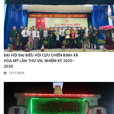
ĐẠI HỘI ĐẠI BIỂU HỘI CỰU CHIẾN BINH XÃ
HÒA MỸ LẦN THỨ VIII, NHIỆM KỲ 2025–
2030
12/11/2025