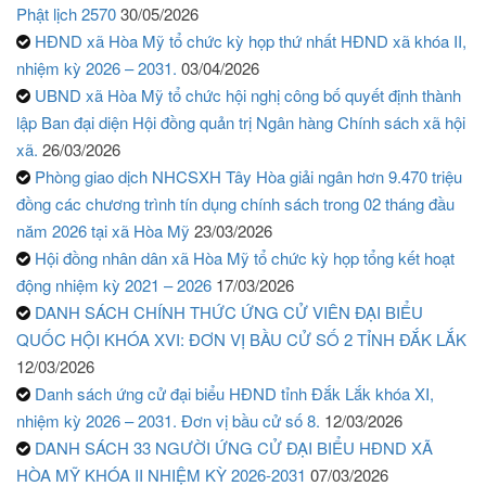
Phật lịch 2570
30/05/2026
HĐND xã Hòa Mỹ tổ chức kỳ họp thứ nhất HĐND xã khóa II,
nhiệm kỳ 2026 – 2031.
03/04/2026
UBND xã Hòa Mỹ tổ chức hội nghị công bố quyết định thành
lập Ban đại diện Hội đồng quản trị Ngân hàng Chính sách xã hội
xã.
26/03/2026
Phòng giao dịch NHCSXH Tây Hòa giải ngân hơn 9.470 triệu
đồng các chương trình tín dụng chính sách trong 02 tháng đầu
năm 2026 tại xã Hòa Mỹ
23/03/2026
Hội đồng nhân dân xã Hòa Mỹ tổ chức kỳ họp tổng kết hoạt
động nhiệm kỳ 2021 – 2026
17/03/2026
DANH SÁCH CHÍNH THỨC ỨNG CỬ VIÊN ĐẠI BIỂU
QUỐC HỘI KHÓA XVI: ĐƠN VỊ BẦU CỬ SỐ 2 TỈNH ĐẮK LẮK
12/03/2026
Danh sách ứng cử đại biểu HĐND tỉnh Đắk Lắk khóa XI,
nhiệm kỳ 2026 – 2031. Đơn vị bầu cử số 8.
12/03/2026
DANH SÁCH 33 NGƯỜI ỨNG CỬ ĐẠI BIỂU HĐND XÃ
HÒA MỸ KHÓA II NHIỆM KỲ 2026-2031
07/03/2026