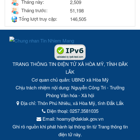
Tháng này:
2,509
Tháng trước:
51,198
Tổng lượt truy cập:
146,505
TRANG THÔNG TIN ĐIỆN TỬ XÃ HÒA MỸ, TỈNH ĐĂK
LĂK
Cơ quan chủ quản: UBND xã Hòa Mỹ
Chịu trách nhiệm nội dung: Nguyễn Công Tri - Trưởng
Phòng Văn hóa - Xã hội
Địa chỉ: Thôn Phú Nhiêu, xã Hòa Mỹ, tỉnh Đắk Lắk
Điện thoại: 0257.3581035
Email: hoamy@daklak.gov.vn
Ghi rõ nguồn khi phát hành lại thông tin từ Trang thông tin
điện tử này.