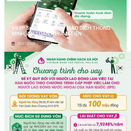
VBSP Smart Banking – GIAO DỊCH THÔNG
MINH, AN TOÀN, THUẬN TIỆN
28/07/2026
2071