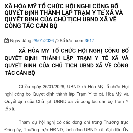
XÃ HÒA MỸ TỔ CHỨC HỘI NGHỊ CÔNG BỐ
QUYẾT ĐỊNH THÀNH LẬP TRẠM Y TẾ XÃ VÀ
QUYẾT ĐỊNH CỦA CHỦ TỊCH UBND XÃ VỀ
CÔNG TÁC CÁN BỘ
Ngày đăng
28/01/2026
Số lượt xem
3517
XÃ HÒA MỸ TỔ CHỨC HỘI NGHỊ CÔNG BỐ
QUYẾT ĐỊNH THÀNH LẬP TRẠM Y TẾ XÃ
VÀ
QUYẾT ĐỊNH CỦA CHỦ TỊCH UBND XÃ VỀ CÔNG
TÁC CÁN BỘ
Chiều ngày 26/01/2026, UBND xã Hòa Mỹ tổ chức Hội
nghị công bố Quyết định thành lập Trạm Y tế xã Hòa Mỹ và
Quyết định của Chủ tịch UBND xã về công tác cán bộ Trạm Y
tế xã.
Tham dự hội nghị có các đồng chí trong Thường trực
Đảng ủy, Thường trực HĐND, lãnh đạo UBND xã, đại diện Ủy