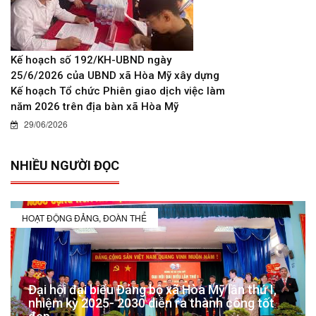
Kế hoạch số 192/KH-UBND ngày
25/6/2026 của UBND xã Hòa Mỹ xây dựng
Kế hoạch Tổ chức Phiên giao dịch việc làm
năm 2026 trên địa bàn xã Hòa Mỹ
29/06/2026
NHIỀU NGƯỜI ĐỌC
HOẠT ĐỘNG ĐẢNG, ĐOÀN THỂ
Đại hội đại biểu Đảng bộ xã Hòa Mỹ lần thứ I,
nhiệm kỳ 2025- 2030 diễn ra thành công tốt