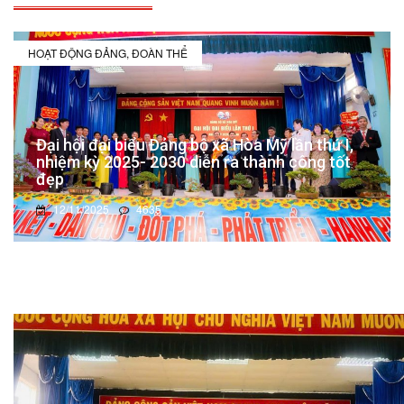
HOẠT ĐỘNG ĐẢNG, ĐOÀN THỂ
Đại hội đại biểu Đảng bộ xã Hòa Mỹ lần thứ I,
nhiệm kỳ 2025- 2030 diễn ra thành công tốt
đẹp
12/11/2025
4635