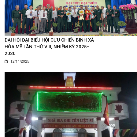
ĐẠI HỘI ĐẠI BIỂU HỘI CỰU CHIẾN BINH XÃ
HÒA MỸ LẦN THỨ VIII, NHIỆM KỲ 2025–
2030
12/11/2025