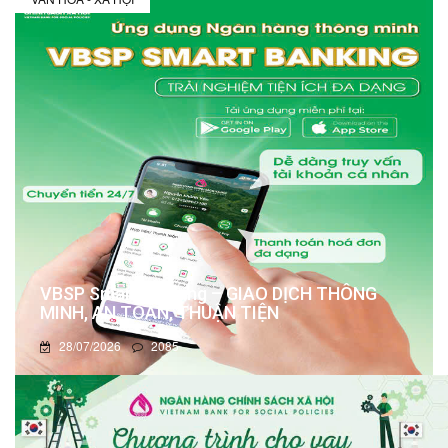
VBSP Smart Banking – GIAO DỊCH THÔNG
MINH, AN TOÀN, THUẬN TIỆN
28/07/2026
2085