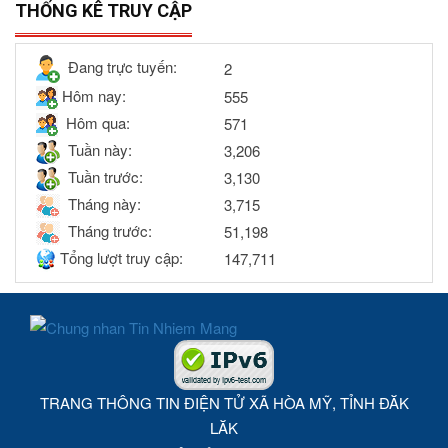
THỐNG KÊ TRUY CẬP
Đang trực tuyến:
2
Hôm nay:
555
Hôm qua:
571
Tuần này:
3,206
Tuần trước:
3,130
Tháng này:
3,715
Tháng trước:
51,198
Tổng lượt truy cập:
147,711
TRANG THÔNG TIN ĐIỆN TỬ XÃ HÒA MỸ, TỈNH ĐĂK
LĂK