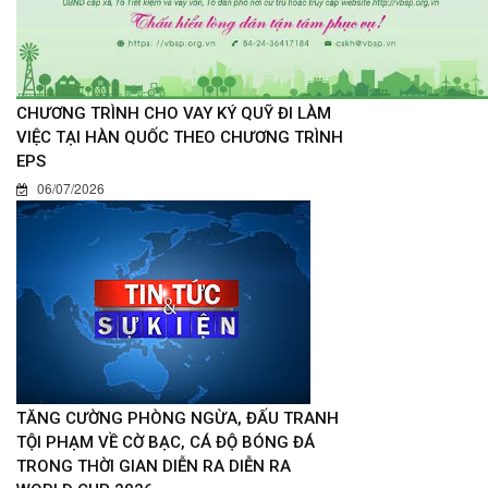
CHƯƠNG TRÌNH CHO VAY KÝ QUỸ ĐI LÀM
VIỆC TẠI HÀN QUỐC THEO CHƯƠNG TRÌNH
EPS
06/07/2026
TĂNG CƯỜNG PHÒNG NGỪA, ĐẤU TRANH
TỘI PHẠM VỀ CỜ BẠC, CÁ ĐỘ BÓNG ĐÁ
TRONG THỜI GIAN DIỄN RA DIỄN RA