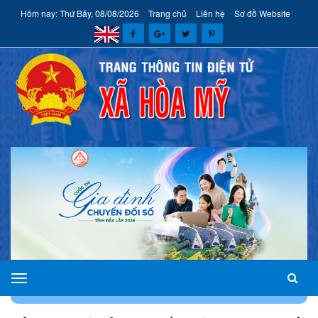
Hôm nay: Thứ Bảy, 08/08/2026
Trang chủ
Liên hệ
Sơ đồ Website
xã
TRANG CHỦ
TIN TỨC
HOẠT ĐỘNG ĐẢNG, ĐOÀN THỂ
Hòa
Mỹ