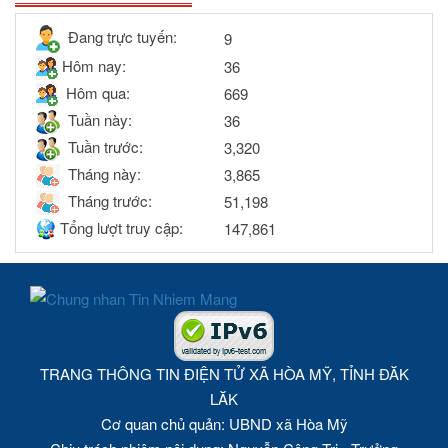
Đang trực tuyến:
9
Hôm nay:
36
Hôm qua:
669
Tuần này:
36
Tuần trước:
3,320
Tháng này:
3,865
Tháng trước:
51,198
Tổng lượt truy cập:
147,861
TRANG THÔNG TIN ĐIỆN TỬ XÃ HÒA MỸ, TỈNH ĐĂK
LĂK
Cơ quan chủ quản: UBND xã Hòa Mỹ