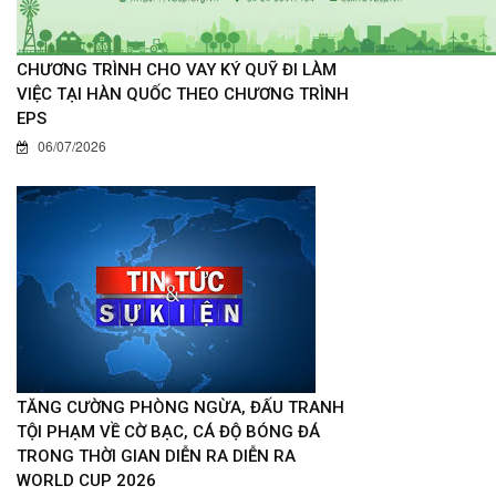
CHƯƠNG TRÌNH CHO VAY KÝ QUỸ ĐI LÀM
VIỆC TẠI HÀN QUỐC THEO CHƯƠNG TRÌNH
EPS
06/07/2026
TĂNG CƯỜNG PHÒNG NGỪA, ĐẤU TRANH
TỘI PHẠM VỀ CỜ BẠC, CÁ ĐỘ BÓNG ĐÁ
TRONG THỜI GIAN DIỄN RA DIỄN RA
WORLD CUP 2026