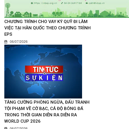
CHƯƠNG TRÌNH CHO VAY KÝ QUỸ ĐI LÀM
VIỆC TẠI HÀN QUỐC THEO CHƯƠNG TRÌNH
EPS
06/07/2026
TĂNG CƯỜNG PHÒNG NGỪA, ĐẤU TRANH
TỘI PHẠM VỀ CỜ BẠC, CÁ ĐỘ BÓNG ĐÁ
TRONG THỜI GIAN DIỄN RA DIỄN RA
WORLD CUP 2026
06/07/2026