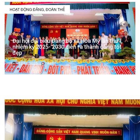
HOẠT ĐỘNG ĐẢNG, ĐOÀN THỂ
Đại hội đại biểu Đảng bộ xã Hòa Mỹ lần thứ I,
nhiệm kỳ 2025- 2030 diễn ra thành công tốt
đẹp
12/11/2025
4637