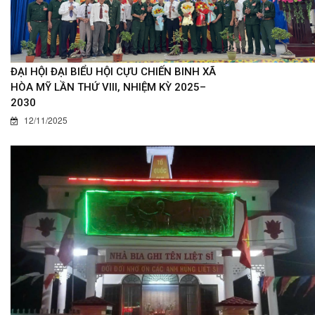
ĐẠI HỘI ĐẠI BIỂU HỘI CỰU CHIẾN BINH XÃ
HÒA MỸ LẦN THỨ VIII, NHIỆM KỲ 2025–
2030
12/11/2025