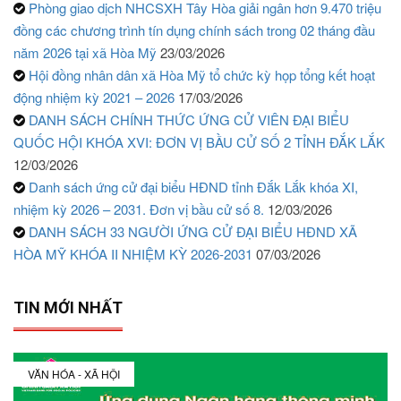
Phòng giao dịch NHCSXH Tây Hòa giải ngân hơn 9.470 triệu
đồng các chương trình tín dụng chính sách trong 02 tháng đầu
năm 2026 tại xã Hòa Mỹ
23/03/2026
Hội đồng nhân dân xã Hòa Mỹ tổ chức kỳ họp tổng kết hoạt
động nhiệm kỳ 2021 – 2026
17/03/2026
DANH SÁCH CHÍNH THỨC ỨNG CỬ VIÊN ĐẠI BIỂU
QUỐC HỘI KHÓA XVI: ĐƠN VỊ BẦU CỬ SỐ 2 TỈNH ĐẮK LẮK
12/03/2026
Danh sách ứng cử đại biểu HĐND tỉnh Đắk Lắk khóa XI,
nhiệm kỳ 2026 – 2031. Đơn vị bầu cử số 8.
12/03/2026
DANH SÁCH 33 NGƯỜI ỨNG CỬ ĐẠI BIỂU HĐND XÃ
HÒA MỸ KHÓA II NHIỆM KỲ 2026-2031
07/03/2026
TIN MỚI NHẤT
VĂN HÓA - XÃ HỘI