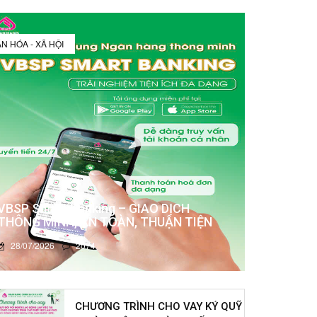
N HÓA - XÃ HỘI
VBSP Smart Banking – GIAO DỊCH
THÔNG MINH, AN TOÀN, THUẬN TIỆN
28/07/2026
2074
CHƯƠNG TRÌNH CHO VAY KÝ QUỸ