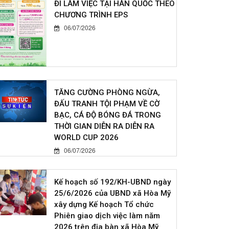
ĐI LÀM VIỆC TẠI HÀN QUỐC THEO
CHƯƠNG TRÌNH EPS
06/07/2026
TĂNG CƯỜNG PHÒNG NGỪA,
ĐẤU TRANH TỘI PHẠM VỀ CỜ
BẠC, CÁ ĐỘ BÓNG ĐÁ TRONG
THỜI GIAN DIỄN RA DIỄN RA
WORLD CUP 2026
06/07/2026
Kế hoạch số 192/KH-UBND ngày
25/6/2026 của UBND xã Hòa Mỹ
xây dựng Kế hoạch Tổ chức
Phiên giao dịch việc làm năm
2026 trên địa bàn xã Hòa Mỹ