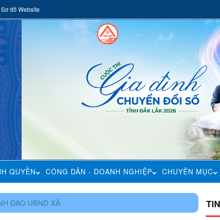
Sơ đồ Website
NH QUYỀN
CÔNG DÂN - DOANH NGHIỆP
CHUYÊN MỤC
NH ĐẠO UBND XÃ
TI