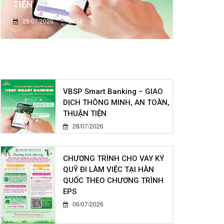
TIỆN
28/07/2026
2074
VBSP Smart Banking – GIAO
DỊCH THÔNG MINH, AN TOÀN,
THUẬN TIỆN
28/07/2026
CHƯƠNG TRÌNH CHO VAY KÝ
QUỸ ĐI LÀM VIỆC TẠI HÀN
QUỐC THEO CHƯƠNG TRÌNH
EPS
06/07/2026