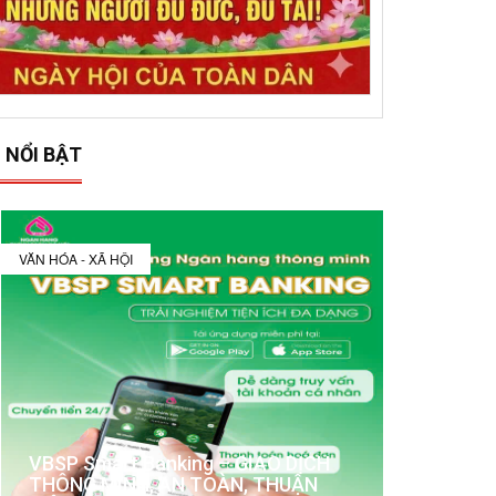
 NỔI BẬT
VĂN HÓA - XÃ HỘI
VBSP Smart Banking – GIAO DỊCH
THÔNG MINH, AN TOÀN, THUẬN