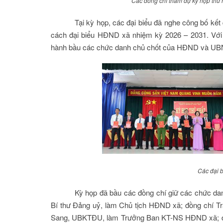
Các đồng chí tham dự kỳ họp thứ
Tại kỳ họp, các đại biểu đã nghe công bố kế
cách đại biểu HĐND xã nhiệm kỳ 2026 – 2031. Với t
hành bầu các chức danh chủ chốt của HĐND và UBND
Các đại 
Kỳ họp đã bầu các đồng chí giữ các chức da
Bí thư Đảng uỷ, làm Chủ tịch HĐND xã; đồng chí 
Sang, UBKTĐU, làm Trưởng Ban KT-NS HĐND xã; đồn