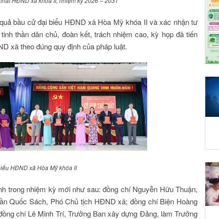
 nhất HĐND xã khóa II, nhiệm kỳ 2026 – 2031
t quả bầu cử đại biểu HĐND xã Hòa Mỹ khóa II và xác nhận tư
inh thần dân chủ, đoàn kết, trách nhiệm cao, kỳ họp đã tiến
 xã theo đúng quy định của pháp luật.
biểu HĐND xã Hòa Mỹ khóa II
nh trong nhiệm kỳ mới như sau: đồng chí Nguyễn Hữu Thuận,
Trần Quốc Sách, Phó Chủ tịch HĐND xã; đồng chí Biện Hoàng
g chí Lê Minh Trí, Trưởng Ban xây dựng Đảng, làm Trưởng