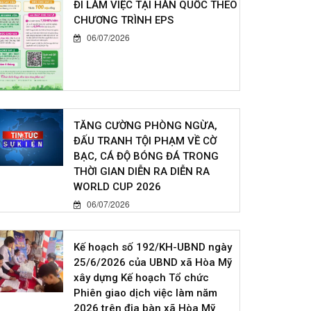
ĐI LÀM VIỆC TẠI HÀN QUỐC THEO
CHƯƠNG TRÌNH EPS
06/07/2026
TĂNG CƯỜNG PHÒNG NGỪA,
ĐẤU TRANH TỘI PHẠM VỀ CỜ
BẠC, CÁ ĐỘ BÓNG ĐÁ TRONG
THỜI GIAN DIỄN RA DIỄN RA
WORLD CUP 2026
06/07/2026
Kế hoạch số 192/KH-UBND ngày
25/6/2026 của UBND xã Hòa Mỹ
xây dựng Kế hoạch Tổ chức
Phiên giao dịch việc làm năm
2026 trên địa bàn xã Hòa Mỹ