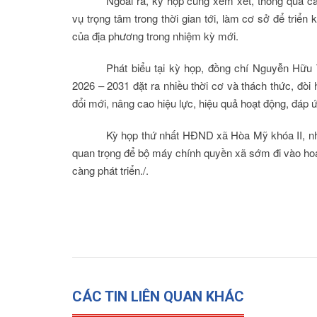
Ngoài ra, kỳ họp cũng xem xét, thông qua c
vụ trọng tâm trong thời gian tới, làm cơ sở để triển k
của địa phương trong nhiệm kỳ mới.
Phát biểu tại kỳ họp, đồng chí Nguyễn Hữ
2026 – 2031 đặt ra nhiều thời cơ và thách thức, đòi
đổi mới, nâng cao hiệu lực, hiệu quả hoạt động, đáp ứ
Kỳ họp thứ nhất HĐND xã Hòa Mỹ khóa II, nhi
quan trọng để bộ máy chính quyền xã sớm đi vào ho
càng phát triển./.
CÁC TIN LIÊN QUAN KHÁC