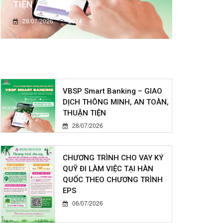
TIỆN
28/07/2026
2074
VBSP Smart Banking – GIAO
DỊCH THÔNG MINH, AN TOÀN,
THUẬN TIỆN
28/07/2026
CHƯƠNG TRÌNH CHO VAY KÝ
QUỸ ĐI LÀM VIỆC TẠI HÀN
QUỐC THEO CHƯƠNG TRÌNH
EPS
06/07/2026