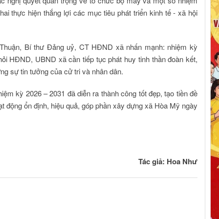
ác nghị quyết quan trọng về tổ chức bộ máy và một số nhiệm
hai thực hiện thắng lợi các mục tiêu phát triển kinh tế - xã hội
u Thuận, Bí thư Đảng uỷ, CT HĐND xã nhấn mạnh: nhiệm kỳ
 hỏi HĐND, UBND xã cần tiếp tục phát huy tinh thần đoàn kết,
ng sự tin tưởng của cử tri và nhân dân.
ệm kỳ 2026 – 2031 đã diễn ra thành công tốt đẹp, tạo tiền đề
ạt động ổn định, hiệu quả, góp phần xây dựng xã Hòa Mỹ ngày
Tác giả: Hoa Như