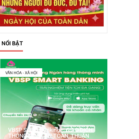
 NỔI BẬT
VĂN HÓA - XÃ HỘI
VBSP Smart Banking – GIAO DỊCH
THÔNG MINH, AN TOÀN, THUẬN