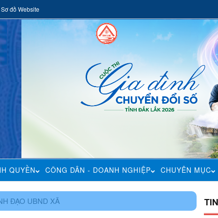
Sơ đồ Website
NH QUYỀN
CÔNG DÂN - DOANH NGHIỆP
CHUYÊN MỤC
NH ĐẠO UBND XÃ
TI