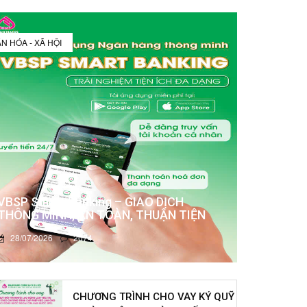
N HÓA - XÃ HỘI
VBSP Smart Banking – GIAO DỊCH
THÔNG MINH, AN TOÀN, THUẬN TIỆN
28/07/2026
2074
CHƯƠNG TRÌNH CHO VAY KÝ QUỸ