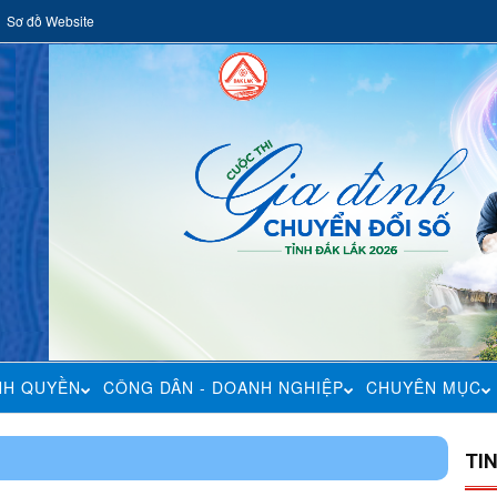
Sơ đồ Website
NH QUYỀN
CÔNG DÂN - DOANH NGHIỆP
CHUYÊN MỤC
TI