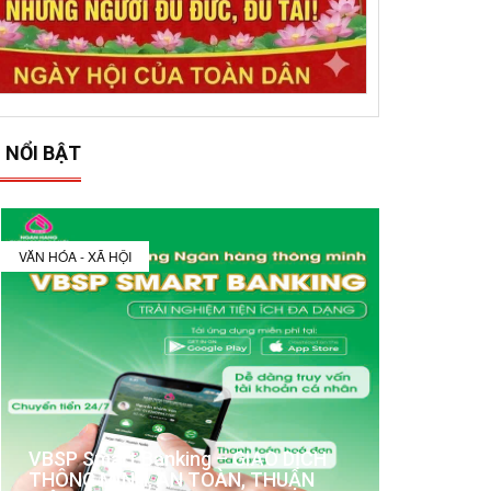
 NỔI BẬT
VĂN HÓA - XÃ HỘI
VBSP Smart Banking – GIAO DỊCH
THÔNG MINH, AN TOÀN, THUẬN