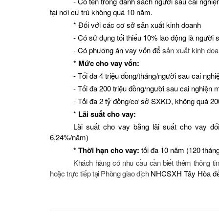
- Có tên trong danh sách người sau cai nghiệ
tại nơi cư trú không quá 10 năm.
* Đối với các cơ sở sản xuất kinh doanh
- Có sử dụng tối thiểu 10% lao động là người 
- Có phương án vay vốn để s
ản xuất kinh do
* Mức cho vay vốn:
- Tối đa 4 triệu đồng/tháng/người sau cai ngh
- Tối đa 200 triệu đồng/người sau cai nghiện 
- Tối đa 2 tỷ đồng/cơ sở SXKD, không quá 200
*
Lãi suất cho vay:
Lãi suất cho vay bằng lãi suất cho vay đối
6,24%/năm)
* Thời hạn cho vay:
tối đa 10 năm (120 thán
Khách hàng có nhu cầu cần biết thêm thông tin 
hoặc trực tiếp tại Phòng giao dịch
NHCSXH Tây Hòa để