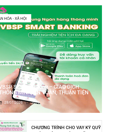
N HÓA - XÃ HỘI
VBSP Smart Banking – GIAO DỊCH
THÔNG MINH, AN TOÀN, THUẬN TIỆN
28/07/2026
2070
CHƯƠNG TRÌNH CHO VAY KÝ QUỸ