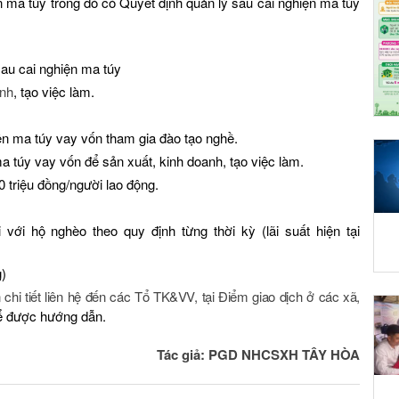
n ma túy trong đó có Quyết định quản lý sau cai nghiện ma túy
sau cai nghiện ma túy
anh
, tạo việc làm.
iện ma túy vay vốn tham gia đào tạo nghề.
ma túy vay vốn để sản xuất, kinh doanh, tạo việc làm.
 triệu đồng/người lao động.
 với hộ nghèo theo quy định từng thời kỳ (lãi suất hiện tại
g)
chi tiết liên hệ đến các Tổ TK&VV, tại Điểm giao dịch ở các xã,
 được hướng dẫn.
Tác giả: PGD NHCSXH TÂY HÒA