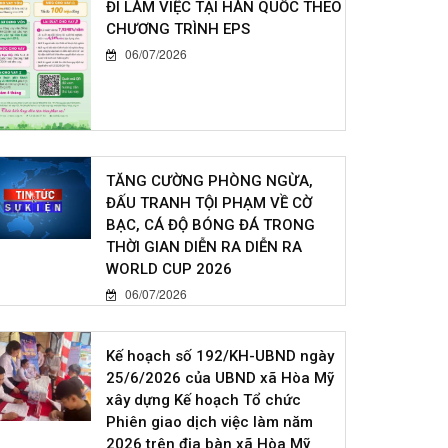
ĐI LÀM VIỆC TẠI HÀN QUỐC THEO
CHƯƠNG TRÌNH EPS
06/07/2026
TĂNG CƯỜNG PHÒNG NGỪA,
ĐẤU TRANH TỘI PHẠM VỀ CỜ
BẠC, CÁ ĐỘ BÓNG ĐÁ TRONG
THỜI GIAN DIỄN RA DIỄN RA
WORLD CUP 2026
06/07/2026
Kế hoạch số 192/KH-UBND ngày
25/6/2026 của UBND xã Hòa Mỹ
xây dựng Kế hoạch Tổ chức
Phiên giao dịch việc làm năm
2026 trên địa bàn xã Hòa Mỹ