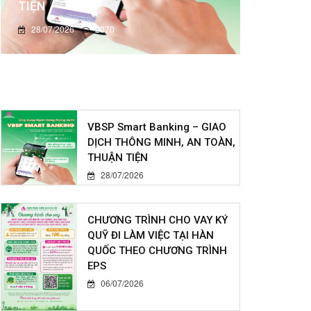
TIỆN
28/07/2026
2070
VBSP Smart Banking – GIAO
DỊCH THÔNG MINH, AN TOÀN,
THUẬN TIỆN
28/07/2026
CHƯƠNG TRÌNH CHO VAY KÝ
QUỸ ĐI LÀM VIỆC TẠI HÀN
QUỐC THEO CHƯƠNG TRÌNH
EPS
06/07/2026