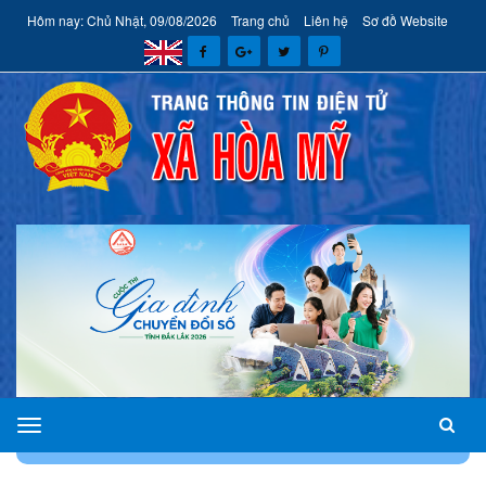
Hôm nay: Chủ Nhật, 09/08/2026
Trang chủ
Liên hệ
Sơ đồ Website
xã
TRANG CHỦ
ĐỔI MỚI SÁNG TẠO, CHUYỂN ĐỔI SỐ
Hòa
Mỹ