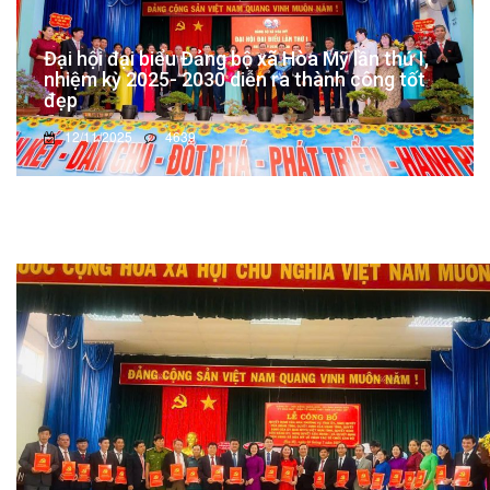
Đại hội đại biểu Đảng bộ xã Hòa Mỹ lần thứ I,
nhiệm kỳ 2025- 2030 diễn ra thành công tốt
đẹp
12/11/2025
4639