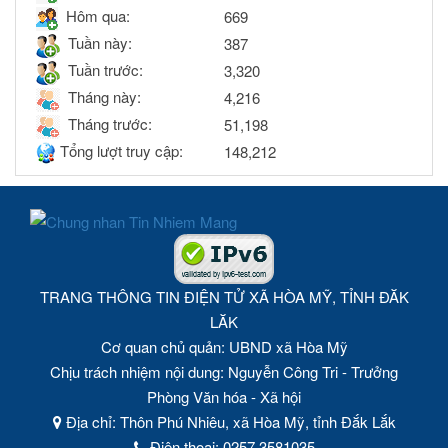
Hôm qua:
669
Tuần này:
387
Tuần trước:
3,320
Tháng này:
4,216
Tháng trước:
51,198
Tổng lượt truy cập:
148,212
TRANG THÔNG TIN ĐIỆN TỬ XÃ HÒA MỸ, TỈNH ĐĂK
LĂK
Cơ quan chủ quản: UBND xã Hòa Mỹ
Chịu trách nhiệm nội dung: Nguyễn Công Tri - Trưởng
Phòng Văn hóa - Xã hội
Địa chỉ: Thôn Phú Nhiêu, xã Hòa Mỹ, tỉnh Đắk Lắk
Điện thoại: 0257.3581035