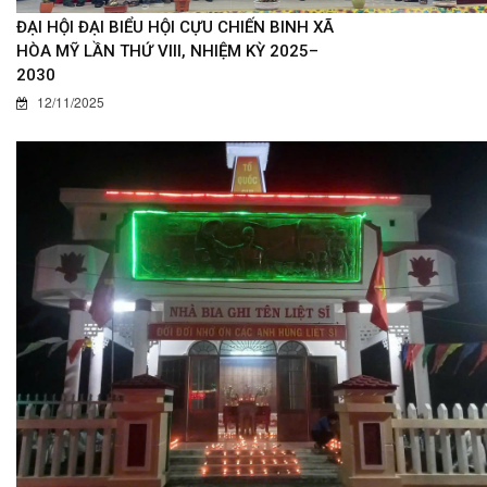
ĐẠI HỘI ĐẠI BIỂU HỘI CỰU CHIẾN BINH XÃ
HÒA MỸ LẦN THỨ VIII, NHIỆM KỲ 2025–
2030
12/11/2025