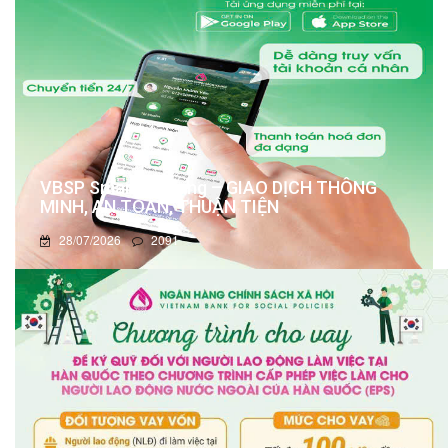
VBSP Smart Banking – GIAO DỊCH THÔNG
MINH, AN TOÀN, THUẬN TIỆN
28/07/2026
2091