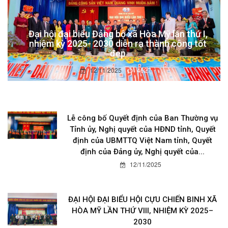
Đại hội đại biểu Đảng bộ xã Hòa Mỹ lần thứ I,
nhiệm kỳ 2025- 2030 diễn ra thành công tốt
đẹp
12/11/2025
4627
Lễ công bố Quyết định của Ban Thường vụ
Tỉnh ủy, Nghị quyết của HĐND tỉnh, Quyết
định của UBMTTQ Việt Nam tỉnh, Quyết
định của Đảng ủy, Nghị quyết của...
12/11/2025
ĐẠI HỘI ĐẠI BIỂU HỘI CỰU CHIẾN BINH XÃ
HÒA MỸ LẦN THỨ VIII, NHIỆM KỲ 2025–
2030