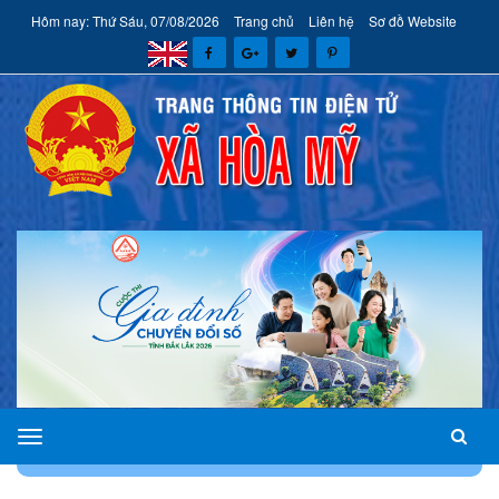
Hôm nay: Thứ Sáu, 07/08/2026
Trang chủ
Liên hệ
Sơ đồ Website
xã
TRANG CHỦ
Hòa
Mỹ