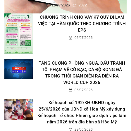
28/07/2026
2072
CHƯƠNG TRÌNH CHO VAY KÝ QUỸ ĐI LÀM
VIỆC TẠI HÀN QUỐC THEO CHƯƠNG TRÌNH
EPS
06/07/2026
TĂNG CƯỜNG PHÒNG NGỪA, ĐẤU TRANH
TỘI PHẠM VỀ CỜ BẠC, CÁ ĐỘ BÓNG ĐÁ
TRONG THỜI GIAN DIỄN RA DIỄN RA
WORLD CUP 2026
06/07/2026
Kế hoạch số 192/KH-UBND ngày
25/6/2026 của UBND xã Hòa Mỹ xây dựng
Kế hoạch Tổ chức Phiên giao dịch việc làm
năm 2026 trên địa bàn xã Hòa Mỹ
29/06/2026