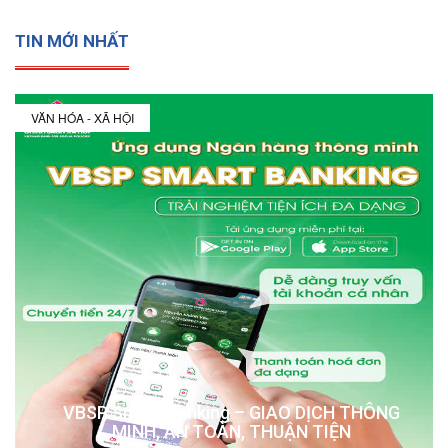
TIN MỚI NHẤT
VĂN HÓA - XÃ HỘI
VBSP Smart Banking – GIAO DỊCH THÔNG
MINH, AN TOÀN, THUẬN TIỆN