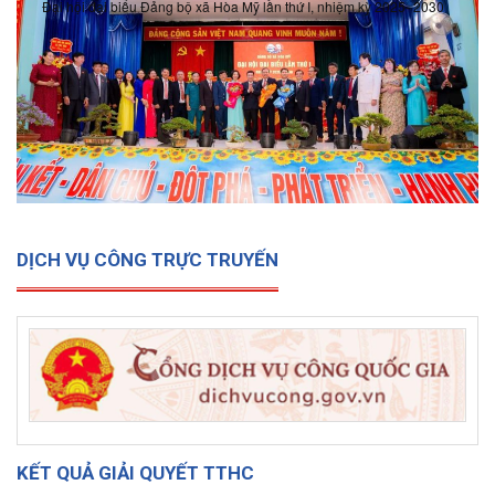
Đại hội đại biểu Đảng bộ xã Hòa Mỹ lần thứ I, nhiệm kỳ 2025- 2030
DỊCH VỤ CÔNG TRỰC TRUYẾN
KẾT QUẢ GIẢI QUYẾT TTHC