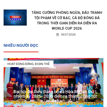
TĂNG CƯỜNG PHÒNG NGỪA, ĐẤU TRANH
TỘI PHẠM VỀ CỜ BẠC, CÁ ĐỘ BÓNG ĐÁ
TRONG THỜI GIAN DIỄN RA DIỄN RA
WORLD CUP 2026
06/07/2026
NHIỀU NGƯỜI ĐỌC
HOẠT ĐỘNG ĐẢNG, ĐOÀN THỂ
Đại hội đại biểu Đảng bộ xã Hòa Mỹ lần thứ I,
nhiệm kỳ 2025- 2030 diễn ra thành công tốt
đẹp