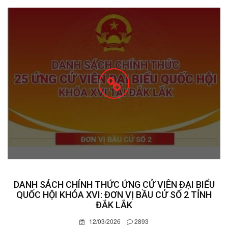
DANH SÁCH CHÍNH THỨC ỨNG CỬ VIÊN ĐẠI BIỂU
QUỐC HỘI KHÓA XVI: ĐƠN VỊ BẦU CỬ SỐ 2 TỈNH
ĐẮK LẮK
12/03/2026
2893