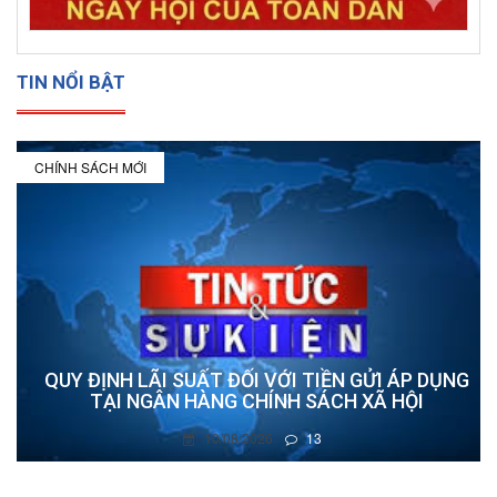
TIN NỔI BẬT
CHÍNH SÁCH MỚI
QUY ĐỊNH LÃI SUẤT ĐỐI VỚI TIỀN GỬI ÁP DỤNG
TẠI NGÂN HÀNG CHÍNH SÁCH XÃ HỘI
10/08/2026
13