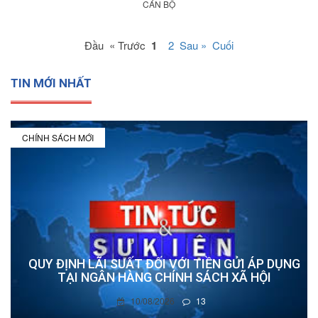
CÁN BỘ
Đầu « Trước
1
2
Sau »
Cuối
TIN MỚI NHẤT
CHÍNH SÁCH MỚI
QUY ĐỊNH LÃI SUẤT ĐỐI VỚI TIỀN GỬI ÁP DỤNG
TẠI NGÂN HÀNG CHÍNH SÁCH XÃ HỘI
10/08/2026
13