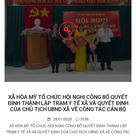
XÃ HÒA MỸ TỔ CHỨC HỘI NGHỊ CÔNG BỐ QUYẾT
ĐỊNH THÀNH LẬP TRẠM Y TẾ XÃ VÀ QUYẾT ĐỊNH
CỦA CHỦ TỊCH UBND XÃ VỀ CÔNG TÁC CÁN BỘ
28/01/2026
3538
XÃ HÒA MỸ TỔ CHỨC HỘI NGHỊ CÔNG BỐ QUYẾT ĐỊNH THÀNH LẬP
TRẠM Y TẾ XÃ VÀ QUYẾT ĐỊNH CỦA CHỦ TỊCH UBND XÃ VỀ CÔNG TÁC