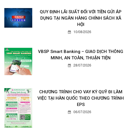
QUY ĐỊNH LÃI SUẤT ĐỐI VỚI TIỀN GỬI ÁP
DỤNG TẠI NGÂN HÀNG CHÍNH SÁCH XÃ
HỘI
10/08/2026
VBSP Smart Banking – GIAO DỊCH THÔNG
MINH, AN TOÀN, THUẬN TIỆN
28/07/2026
CHƯƠNG TRÌNH CHO VAY KÝ QUỸ ĐI LÀM
VIỆC TẠI HÀN QUỐC THEO CHƯƠNG TRÌNH
EPS
06/07/2026