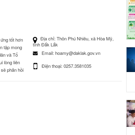
Địa chỉ: Thôn Phú Nhiêu, xã Hòa Mỹ,
ứng tốt hơn
tỉnh Đắk Lắk
ên tập mong
Email: hoamy@daklak.gov.vn
dân và Tổ
i lòng liên
Điện thoại: 0257.3581035
 sẽ phản hồi