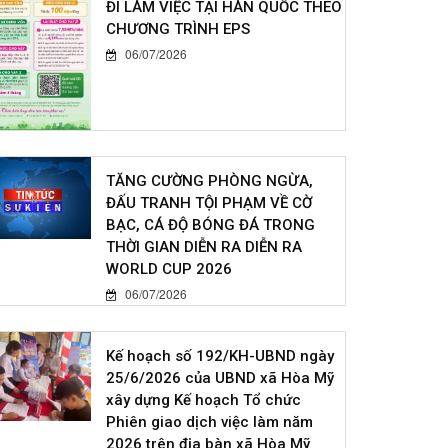
ĐI LÀM VIỆC TẠI HÀN QUỐC THEO
CHƯƠNG TRÌNH EPS
06/07/2026
TĂNG CƯỜNG PHÒNG NGỪA,
ĐẤU TRANH TỘI PHẠM VỀ CỜ
BẠC, CÁ ĐỘ BÓNG ĐÁ TRONG
THỜI GIAN DIỄN RA DIỄN RA
WORLD CUP 2026
06/07/2026
Kế hoạch số 192/KH-UBND ngày
25/6/2026 của UBND xã Hòa Mỹ
xây dựng Kế hoạch Tổ chức
Phiên giao dịch việc làm năm
2026 trên địa bàn xã Hòa Mỹ