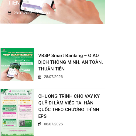
TIỆN
28/07/2026
2083
VBSP Smart Banking – GIAO
DỊCH THÔNG MINH, AN TOÀN,
THUẬN TIỆN
28/07/2026
CHƯƠNG TRÌNH CHO VAY KÝ
QUỸ ĐI LÀM VIỆC TẠI HÀN
QUỐC THEO CHƯƠNG TRÌNH
EPS
06/07/2026