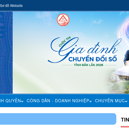
Sơ đồ Website
NH QUYỀN
CÔNG DÂN - DOANH NGHIỆP
CHUYÊN MỤC
TI