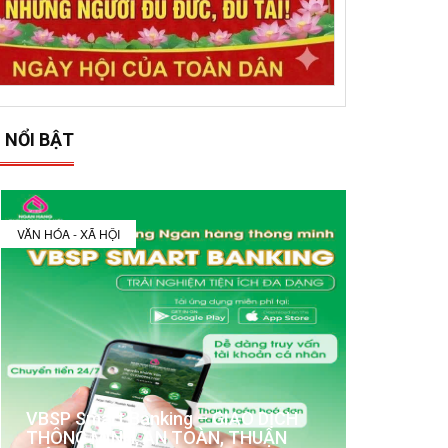
 NỔI BẬT
VĂN HÓA - XÃ HỘI
VBSP Smart Banking – GIAO DỊCH
THÔNG MINH, AN TOÀN, THUẬN