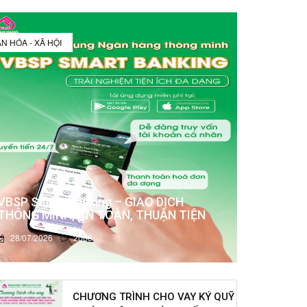
N HÓA - XÃ HỘI
VBSP Smart Banking – GIAO DỊCH
THÔNG MINH, AN TOÀN, THUẬN TIỆN
28/07/2026
2083
CHƯƠNG TRÌNH CHO VAY KÝ QUỸ