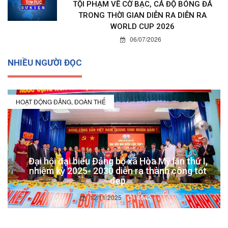
TỘI PHẠM VỀ CỜ BẠC, CÁ ĐỘ BÓNG ĐÁ
TRONG THỜI GIAN DIỄN RA DIỄN RA
WORLD CUP 2026
06/07/2026
NHIỀU NGƯỜI ĐỌC
HOẠT ĐỘNG ĐẢNG, ĐOÀN THỂ
Đại hội đại biểu Đảng bộ xã Hòa Mỹ lần thứ I,
nhiệm kỳ 2025- 2030 diễn ra thành công tốt
đẹp
12/11/2025
4642