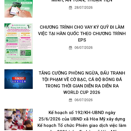
MINH, AN TOÀN, THUẬN TIỆN
28/07/2026
CHƯƠNG TRÌNH CHO VAY KÝ QUỸ ĐI LÀM
VIỆC TẠI HÀN QUỐC THEO CHƯƠNG TRÌNH
EPS
06/07/2026
TĂNG CƯỜNG PHÒNG NGỪA, ĐẤU TRANH
TỘI PHẠM VỀ CỜ BẠC, CÁ ĐỘ BÓNG ĐÁ
TRONG THỜI GIAN DIỄN RA DIỄN RA
WORLD CUP 2026
06/07/2026
Kế hoạch số 192/KH-UBND ngày
25/6/2026 của UBND xã Hòa Mỹ xây dựng
Kế hoạch Tổ chức Phiên giao dịch việc làm