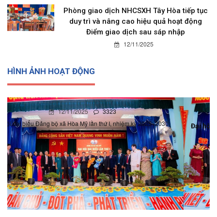
Phòng giao dịch NHCSXH Tây Hòa tiếp tục
duy trì và nâng cao hiệu quả hoạt động
Điểm giao dịch sau sáp nhập
12/11/2025
HÌNH ẢNH HOẠT ĐỘNG
12/11/2025
0
Đại hội đại biểu Đảng bộ xã Hòa Mỹ lần thứ I, nhiệm kỳ 2025-
2030