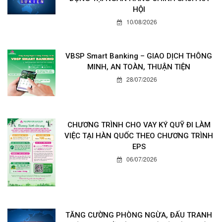
HỘI
10/08/2026
VBSP Smart Banking – GIAO DỊCH THÔNG
MINH, AN TOÀN, THUẬN TIỆN
28/07/2026
CHƯƠNG TRÌNH CHO VAY KÝ QUỸ ĐI LÀM
VIỆC TẠI HÀN QUỐC THEO CHƯƠNG TRÌNH
EPS
06/07/2026
TĂNG CƯỜNG PHÒNG NGỪA, ĐẤU TRANH