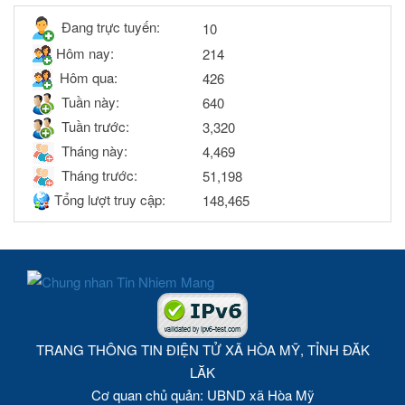
Đang trực tuyến:
10
Hôm nay:
214
Hôm qua:
426
Tuần này:
640
Tuần trước:
3,320
Tháng này:
4,469
Tháng trước:
51,198
Tổng lượt truy cập:
148,465
TRANG THÔNG TIN ĐIỆN TỬ XÃ HÒA MỸ, TỈNH ĐĂK
LĂK
Cơ quan chủ quản: UBND xã Hòa Mỹ