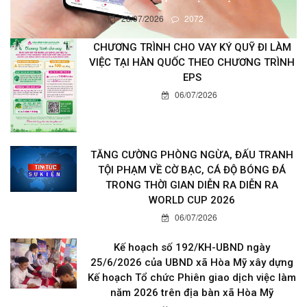
28/07/2026
2072
CHƯƠNG TRÌNH CHO VAY KÝ QUỸ ĐI LÀM
VIỆC TẠI HÀN QUỐC THEO CHƯƠNG TRÌNH
EPS
06/07/2026
TĂNG CƯỜNG PHÒNG NGỪA, ĐẤU TRANH
TỘI PHẠM VỀ CỜ BẠC, CÁ ĐỘ BÓNG ĐÁ
TRONG THỜI GIAN DIỄN RA DIỄN RA
WORLD CUP 2026
06/07/2026
Kế hoạch số 192/KH-UBND ngày
25/6/2026 của UBND xã Hòa Mỹ xây dựng
Kế hoạch Tổ chức Phiên giao dịch việc làm
năm 2026 trên địa bàn xã Hòa Mỹ