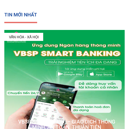
TIN MỚI NHẤT
VĂN HÓA - XÃ HỘI
VBSP Smart Banking – GIAO DỊCH THÔNG
MINH, AN TOÀN, THUẬN TIỆN