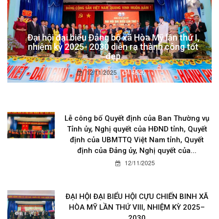
Đại hội đại biểu Đảng bộ xã Hòa Mỹ lần thứ I,
nhiệm kỳ 2025- 2030 diễn ra thành công tốt
đẹp
12/11/2025
4626
Lễ công bố Quyết định của Ban Thường vụ
Tỉnh ủy, Nghị quyết của HĐND tỉnh, Quyết
định của UBMTTQ Việt Nam tỉnh, Quyết
định của Đảng ủy, Nghị quyết của...
12/11/2025
ĐẠI HỘI ĐẠI BIỂU HỘI CỰU CHIẾN BINH XÃ
HÒA MỸ LẦN THỨ VIII, NHIỆM KỲ 2025–
2030