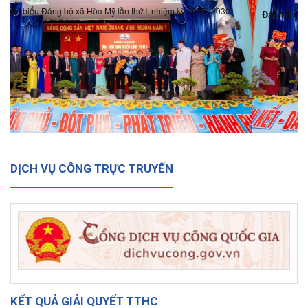
Đại hội đại biểu Đảng bộ xã Hòa Mỹ lần thứ I, nhiệm kỳ 2025-
2030
DỊCH VỤ CÔNG TRỰC TRUYẾN
KẾT QUẢ GIẢI QUYẾT TTHC