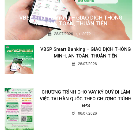
VBSP Smart Banking – GIAO DỊCH THÔNG
MINH, AN TOÀN, THUẬN TIỆN
28/07/2026
2072
VBSP Smart Banking – GIAO DỊCH THÔNG
MINH, AN TOÀN, THUẬN TIỆN
28/07/2026
CHƯƠNG TRÌNH CHO VAY KÝ QUỸ ĐI LÀM
VIỆC TẠI HÀN QUỐC THEO CHƯƠNG TRÌNH
EPS
06/07/2026