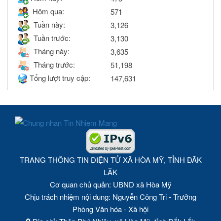
Hôm qua:
571
Tuần này:
3,126
Tuần trước:
3,130
Tháng này:
3,635
Tháng trước:
51,198
Tổng lượt truy cập:
147,631
TRANG THÔNG TIN ĐIỆN TỬ XÃ HÒA MỸ, TỈNH ĐĂK
LĂK
Cơ quan chủ quản: UBND xã Hòa Mỹ
Chịu trách nhiệm nội dung: Nguyễn Công Tri - Trưởng
Phòng Văn hóa - Xã hội