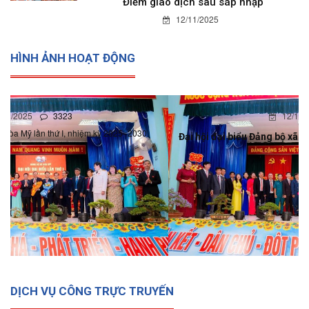
Điểm giao dịch sau sáp nhập
12/11/2025
HÌNH ẢNH HOẠT ĐỘNG
12/11/2025
0
Đại hội đại biểu Đảng bộ xã Hòa Mỹ lần thứ I, nhiệm kỳ 2025-
2030
DỊCH VỤ CÔNG TRỰC TRUYẾN