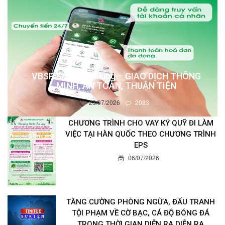
VBSP Smart Banking – GIAO DỊCH THÔNG
MINH, AN TOÀN, THUẬN TIỆN
28/07/2026
2083
CHƯƠNG TRÌNH CHO VAY KÝ QUỸ ĐI LÀM
VIỆC TẠI HÀN QUỐC THEO CHƯƠNG TRÌNH
EPS
06/07/2026
TĂNG CƯỜNG PHÒNG NGỪA, ĐẤU TRANH
TỘI PHẠM VỀ CỜ BẠC, CÁ ĐỘ BÓNG ĐÁ
TRONG THỜI GIAN DIỄN RA DIỄN RA