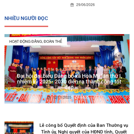
29/06/2026
NHIỀU NGƯỜI ĐỌC
HOẠT ĐỘNG ĐẢNG, ĐOÀN THỂ
Đại hội đại biểu Đảng bộ xã Hòa Mỹ lần thứ I,
nhiệm kỳ 2025- 2030 diễn ra thành công tốt
đẹp
12/11/2025
4635
Lễ công bố Quyết định của Ban Thường vụ
Tỉnh ủy, Nghị quyết của HĐND tỉnh, Quyết