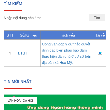
TÌM KIẾM
Nhập nội dung cần tìm:
STT
Số/Ký hiệu
Trích yếu
Tải về
Công văn góp ý dự thảo quyết
định các biện pháp bảo đảm
1
1/TBT
thực hiện dân chủ ở cơ sở trên
địa bàn xã Hòa Mỹ.
TIN MỚI NHẤT
VĂN HÓA - XÃ HỘI