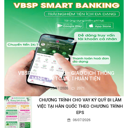
VBSP Smart Banking – GIAO DỊCH THÔNG
MINH, AN TOÀN, THUẬN TIỆN
28/07/2026
2071
CHƯƠNG TRÌNH CHO VAY KÝ QUỸ ĐI LÀM
VIỆC TẠI HÀN QUỐC THEO CHƯƠNG TRÌNH
EPS
06/07/2026