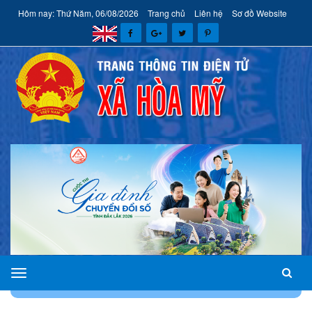
Hôm nay: Thứ Năm, 06/08/2026
Trang chủ
Liên hệ
Sơ đồ Website
xã
TRANG CHỦ
VĂN BẢN
VĂN BẢN PHÁP QUY
Hòa
Mỹ