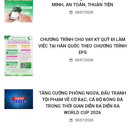
MINH, AN TOÀN, THUẬN TIỆN
28/07/2026
CHƯƠNG TRÌNH CHO VAY KÝ QUỸ ĐI LÀM
VIỆC TẠI HÀN QUỐC THEO CHƯƠNG TRÌNH
EPS
06/07/2026
TĂNG CƯỜNG PHÒNG NGỪA, ĐẤU TRANH
TỘI PHẠM VỀ CỜ BẠC, CÁ ĐỘ BÓNG ĐÁ
TRONG THỜI GIAN DIỄN RA DIỄN RA
WORLD CUP 2026
06/07/2026