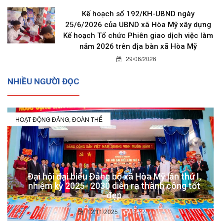
Kế hoạch số 192/KH-UBND ngày
25/6/2026 của UBND xã Hòa Mỹ xây dựng
Kế hoạch Tổ chức Phiên giao dịch việc làm
năm 2026 trên địa bàn xã Hòa Mỹ
29/06/2026
NHIỀU NGƯỜI ĐỌC
HOẠT ĐỘNG ĐẢNG, ĐOÀN THỂ
Đại hội đại biểu Đảng bộ xã Hòa Mỹ lần thứ I,
nhiệm kỳ 2025- 2030 diễn ra thành công tốt
đẹp
12/11/2025
4622