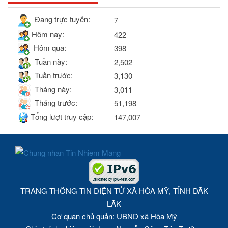
Đang trực tuyến:
7
Hôm nay:
422
Hôm qua:
398
Tuần này:
2,502
Tuần trước:
3,130
Tháng này:
3,011
Tháng trước:
51,198
Tổng lượt truy cập:
147,007
TRANG THÔNG TIN ĐIỆN TỬ XÃ HÒA MỸ, TỈNH ĐĂK
LĂK
Cơ quan chủ quản: UBND xã Hòa Mỹ