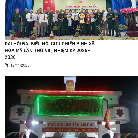
ĐẠI HỘI ĐẠI BIỂU HỘI CỰU CHIẾN BINH XÃ
HÒA MỸ LẦN THỨ VIII, NHIỆM KỲ 2025–
2030
12/11/2025