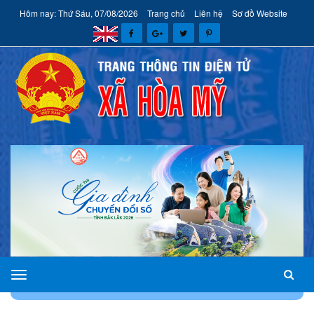
Hôm nay: Thứ Sáu, 07/08/2026
Trang chủ
Liên hệ
Sơ đồ Website
xã
TRANG CHỦ
LIÊN HỆ
ĐĂNG KÝ THÔNG TIN LIÊN HỆ
Hòa
Mỹ