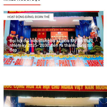
HOẠT ĐỘNG ĐẢNG, ĐOÀN THỂ
Đại hội đại biểu Đảng bộ xã Hòa Mỹ lần thứ I,
nhiệm kỳ 2025- 2030 diễn ra thành công tốt
đẹp
12/11/2025
4628