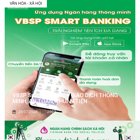
VĂN HÓA - XÃ HỘI
VBSP Smart Banking – GIAO DỊCH THÔNG
MINH, AN TOÀN, THUẬN TIỆN
28/07/2026
2072