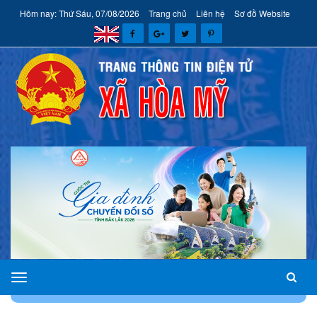
Hôm nay: Thứ Sáu, 07/08/2026
Trang chủ
Liên hệ
Sơ đồ Website
xã
TRANG CHỦ
TIN TỨC
HOẠT ĐỘNG TỪ CÁC ĐƠN VỊ
Hòa
Mỹ