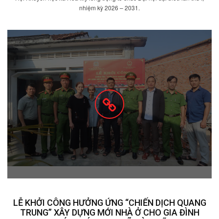
nhiệm kỳ 2026 – 2031.
LỄ KHỞI CÔNG HƯỞNG ỨNG “CHIẾN DỊCH QUANG
TRUNG” XÂY DỰNG MỚI NHÀ Ở CHO GIA ĐÌNH