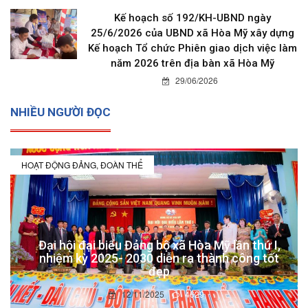
Kế hoạch số 192/KH-UBND ngày
25/6/2026 của UBND xã Hòa Mỹ xây dựng
Kế hoạch Tổ chức Phiên giao dịch việc làm
năm 2026 trên địa bàn xã Hòa Mỹ
29/06/2026
NHIỀU NGƯỜI ĐỌC
HOẠT ĐỘNG ĐẢNG, ĐOÀN THỂ
Đại hội đại biểu Đảng bộ xã Hòa Mỹ lần thứ I,
nhiệm kỳ 2025- 2030 diễn ra thành công tốt
đẹp
12/11/2025
4629