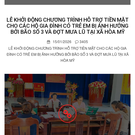
LỄ KHỞI ĐỘNG CHƯƠNG TRÌNH HỖ TRỢ TIỀN MẶT
CHO CÁC HỘ GIA ĐÌNH CÓ TRẺ EM BỊ ẢNH HƯỞNG
BỞI BÃO SỐ 3 VÀ ĐỢT MƯA LŨ TẠI XÃ HÒA MỸ
15/01/2026
3405
LỄ KHỞI ĐỘNG CHƯƠNG TRÌNH HỖ TRỢ TIỀN MẶT CHO CÁC HỘ GIA
ĐÌNH CÓ TRẺ EM BỊ ẢNH HƯỞNG BỞI BÃO SỐ 3 VÀ ĐỢT MƯA LŨ TẠI XÃ
HÒA MỸ