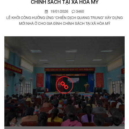
CHÍNH SÁCH TẠI XÃ HÒA MỸ
19/01/2026
3460
LỄ KHỞI CÔNG HƯỞNG ỨNG “CHIẾN DỊCH QUANG TRUNG” XÂY DỰNG
MỚI NHÀ Ở CHO GIA ĐÌNH CHÍNH SÁCH TẠI XÃ HÒA MỸ