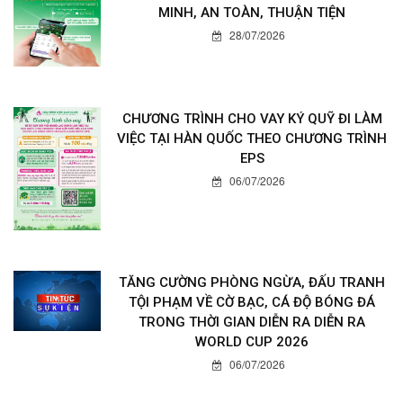
MINH, AN TOÀN, THUẬN TIỆN
28/07/2026
CHƯƠNG TRÌNH CHO VAY KÝ QUỸ ĐI LÀM
VIỆC TẠI HÀN QUỐC THEO CHƯƠNG TRÌNH
EPS
06/07/2026
TĂNG CƯỜNG PHÒNG NGỪA, ĐẤU TRANH
TỘI PHẠM VỀ CỜ BẠC, CÁ ĐỘ BÓNG ĐÁ
TRONG THỜI GIAN DIỄN RA DIỄN RA
WORLD CUP 2026
06/07/2026