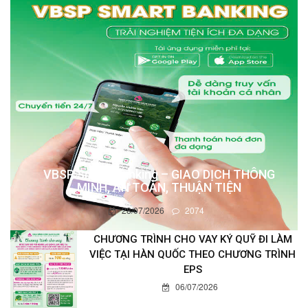
VBSP Smart Banking – GIAO DỊCH THÔNG
MINH, AN TOÀN, THUẬN TIỆN
28/07/2026
2074
CHƯƠNG TRÌNH CHO VAY KÝ QUỸ ĐI LÀM
VIỆC TẠI HÀN QUỐC THEO CHƯƠNG TRÌNH
EPS
06/07/2026