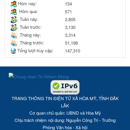
Hôm nay:
154
Hôm qua:
571
Tuần này:
2,805
Tuần trước:
3,130
Tháng này:
3,314
Tháng trước:
51,198
Tổng lượt truy cập:
147,310
TRANG THÔNG TIN ĐIỆN TỬ XÃ HÒA MỸ, TỈNH ĐĂK
LĂK
Cơ quan chủ quản: UBND xã Hòa Mỹ
Chịu trách nhiệm nội dung: Nguyễn Công Tri - Trưởng
Phòng Văn hóa - Xã hội