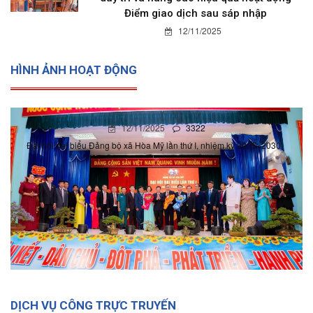
Điểm giao dịch sau sáp nhập
12/11/2025
HÌNH ẢNH HOẠT ĐỘNG
12/11/2025
3322
Đại hội đại biểu Đảng bộ xã Hòa Mỹ lần thứ I, nhiệm kỳ 2025- 2030
DỊCH VỤ CÔNG TRỰC TRUYẾN