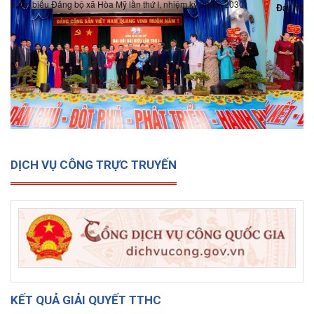
Đại hội đại biểu Đảng bộ xã Hòa Mỹ lần thứ I, nhiệm kỳ 2025-
2030
DỊCH VỤ CÔNG TRỰC TRUYẾN
KẾT QUẢ GIẢI QUYẾT TTHC