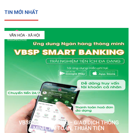
TIN MỚI NHẤT
VĂN HÓA - XÃ HỘI
VBSP Smart Banking – GIAO DỊCH THÔNG
MINH, AN TOÀN, THUẬN TIỆN