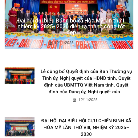
Đại hội đại biểu Đảng bộ xã Hòa Mỹ lần thứ I,
nhiệm kỳ 2025- 2030 diễn ra thành công tốt
đẹp
12/11/2025
4635
Lễ công bố Quyết định của Ban Thường vụ
Tỉnh ủy, Nghị quyết của HĐND tỉnh, Quyết
định của UBMTTQ Việt Nam tỉnh, Quyết
định của Đảng ủy, Nghị quyết của...
12/11/2025
ĐẠI HỘI ĐẠI BIỂU HỘI CỰU CHIẾN BINH XÃ
HÒA MỸ LẦN THỨ VIII, NHIỆM KỲ 2025–
2030