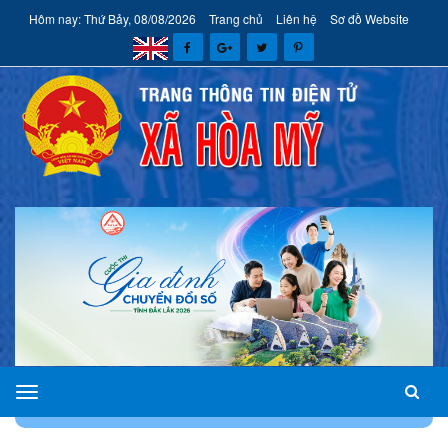
Hôm nay: Thứ Bảy, 08/08/2026
Trang chủ
Liên hệ
Sơ đồ Website
xã
TRANG CHỦ
CHUYÊN MỤC
CẢI CÁCH HÀNH CHÍNH
Hòa
Mỹ