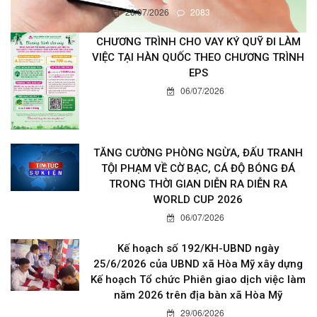
28/07/2026
2083
CHƯƠNG TRÌNH CHO VAY KÝ QUỸ ĐI LÀM
VIỆC TẠI HÀN QUỐC THEO CHƯƠNG TRÌNH
EPS
06/07/2026
TĂNG CƯỜNG PHÒNG NGỪA, ĐẤU TRANH
TỘI PHẠM VỀ CỜ BẠC, CÁ ĐỘ BÓNG ĐÁ
TRONG THỜI GIAN DIỄN RA DIỄN RA
WORLD CUP 2026
06/07/2026
Kế hoạch số 192/KH-UBND ngày
25/6/2026 của UBND xã Hòa Mỹ xây dựng
Kế hoạch Tổ chức Phiên giao dịch việc làm
năm 2026 trên địa bàn xã Hòa Mỹ
29/06/2026