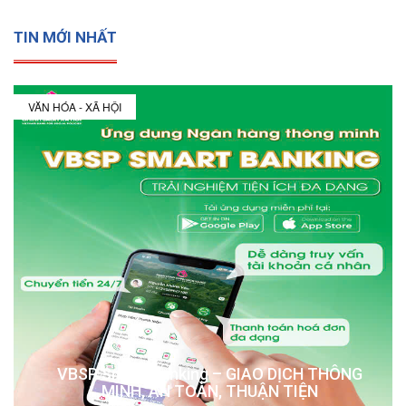
TIN MỚI NHẤT
VĂN HÓA - XÃ HỘI
VBSP Smart Banking – GIAO DỊCH THÔNG
MINH, AN TOÀN, THUẬN TIỆN