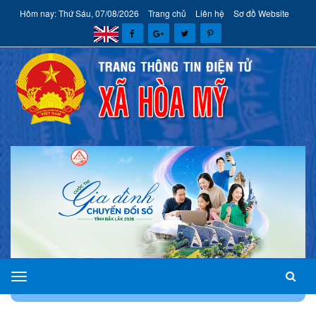
Hôm nay: Thứ Sáu, 07/08/2026
Trang chủ
Liên hệ
Sơ đồ Website
xã
TRANG CHỦ
CHÍNH QUYỀN
ĐẦU TƯ PHÁT TRIỂN
Hòa
Mỹ