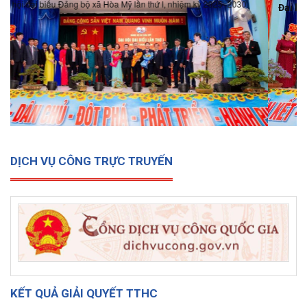
Đại hội đại biểu Đảng bộ xã Hòa Mỹ lần thứ I, nhiệm kỳ 2025-
2030
DỊCH VỤ CÔNG TRỰC TRUYẾN
KẾT QUẢ GIẢI QUYẾT TTHC