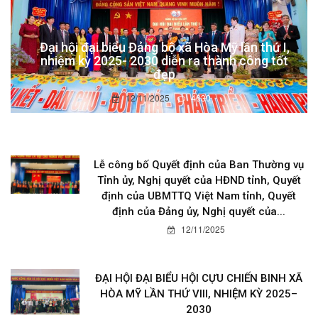
Đại hội đại biểu Đảng bộ xã Hòa Mỹ lần thứ I,
nhiệm kỳ 2025- 2030 diễn ra thành công tốt
đẹp
12/11/2025
4630
Lễ công bố Quyết định của Ban Thường vụ
Tỉnh ủy, Nghị quyết của HĐND tỉnh, Quyết
định của UBMTTQ Việt Nam tỉnh, Quyết
định của Đảng ủy, Nghị quyết của...
12/11/2025
ĐẠI HỘI ĐẠI BIỂU HỘI CỰU CHIẾN BINH XÃ
HÒA MỸ LẦN THỨ VIII, NHIỆM KỲ 2025–
2030