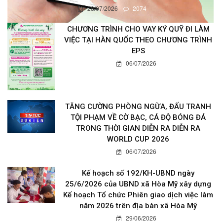
28/07/2026
2074
CHƯƠNG TRÌNH CHO VAY KÝ QUỸ ĐI LÀM
VIỆC TẠI HÀN QUỐC THEO CHƯƠNG TRÌNH
EPS
06/07/2026
TĂNG CƯỜNG PHÒNG NGỪA, ĐẤU TRANH
TỘI PHẠM VỀ CỜ BẠC, CÁ ĐỘ BÓNG ĐÁ
TRONG THỜI GIAN DIỄN RA DIỄN RA
WORLD CUP 2026
06/07/2026
Kế hoạch số 192/KH-UBND ngày
25/6/2026 của UBND xã Hòa Mỹ xây dựng
Kế hoạch Tổ chức Phiên giao dịch việc làm
năm 2026 trên địa bàn xã Hòa Mỹ
29/06/2026