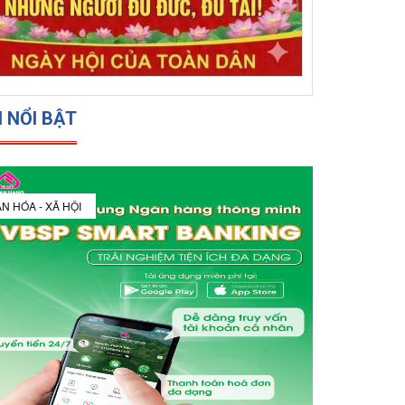
N NỔI BẬT
N HÓA - XÃ HỘI