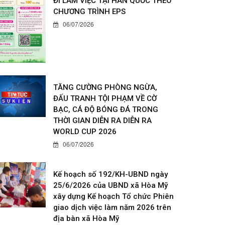
ĐI LÀM VIỆC TẠI HÀN QUỐC THEO
CHƯƠNG TRÌNH EPS
06/07/2026
TĂNG CƯỜNG PHÒNG NGỪA,
ĐẤU TRANH TỘI PHẠM VỀ CỜ
BẠC, CÁ ĐỘ BÓNG ĐÁ TRONG
THỜI GIAN DIỄN RA DIỄN RA
WORLD CUP 2026
06/07/2026
Kế hoạch số 192/KH-UBND ngày
25/6/2026 của UBND xã Hòa Mỹ
xây dựng Kế hoạch Tổ chức Phiên
giao dịch việc làm năm 2026 trên
địa bàn xã Hòa Mỹ