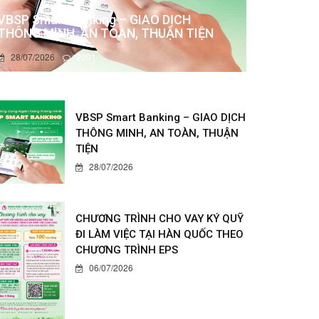
VBSP Smart Banking – GIAO DỊCH
THÔNG MINH, AN TOÀN, THUẬN TIỆN
28/07/2026
2091
VBSP Smart Banking – GIAO DỊCH
THÔNG MINH, AN TOÀN, THUẬN
TIỆN
28/07/2026
CHƯƠNG TRÌNH CHO VAY KÝ QUỸ
ĐI LÀM VIỆC TẠI HÀN QUỐC THEO
CHƯƠNG TRÌNH EPS
06/07/2026