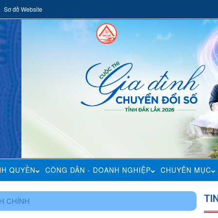
Sơ đồ Website
NH QUYỀN
CÔNG DÂN - DOANH NGHIỆP
CHUYÊN MỤC
TI
H CHÍNH