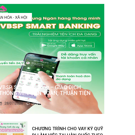
N HÓA - XÃ HỘI
VBSP Smart Banking – GIAO DỊCH
THÔNG MINH, AN TOÀN, THUẬN TIỆN
28/07/2026
2091
CHƯƠNG TRÌNH CHO VAY KÝ QUỸ