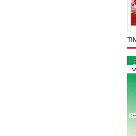
TI
VĂ