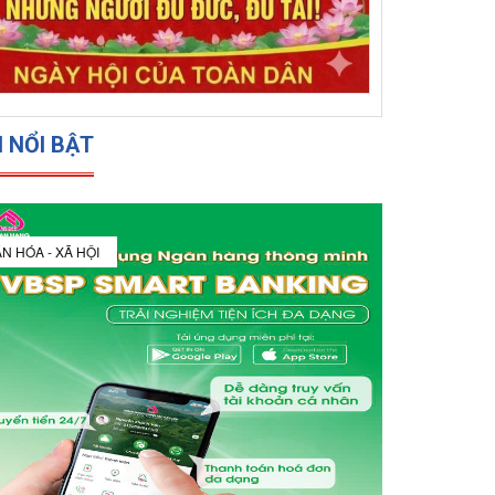
N NỔI BẬT
N HÓA - XÃ HỘI