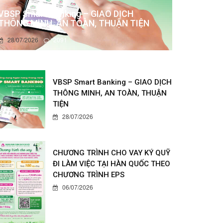
VBSP Smart Banking – GIAO DỊCH
THÔNG MINH, AN TOÀN, THUẬN TIỆN
28/07/2026
2091
VBSP Smart Banking – GIAO DỊCH
THÔNG MINH, AN TOÀN, THUẬN
TIỆN
28/07/2026
CHƯƠNG TRÌNH CHO VAY KÝ QUỸ
ĐI LÀM VIỆC TẠI HÀN QUỐC THEO
CHƯƠNG TRÌNH EPS
06/07/2026