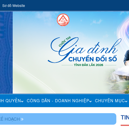
Sơ đồ Website
NH QUYỀN
CÔNG DÂN - DOANH NGHIỆP
CHUYÊN MỤC
TI
KẾ HOẠCH