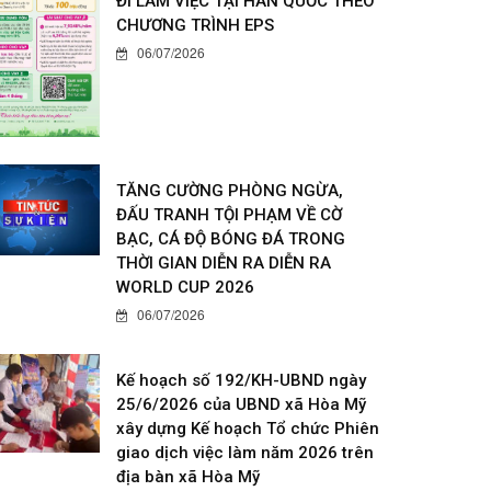
ĐI LÀM VIỆC TẠI HÀN QUỐC THEO
CHƯƠNG TRÌNH EPS
06/07/2026
TĂNG CƯỜNG PHÒNG NGỪA,
ĐẤU TRANH TỘI PHẠM VỀ CỜ
BẠC, CÁ ĐỘ BÓNG ĐÁ TRONG
THỜI GIAN DIỄN RA DIỄN RA
WORLD CUP 2026
06/07/2026
Kế hoạch số 192/KH-UBND ngày
25/6/2026 của UBND xã Hòa Mỹ
xây dựng Kế hoạch Tổ chức Phiên
giao dịch việc làm năm 2026 trên
địa bàn xã Hòa Mỹ