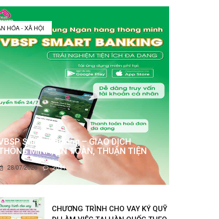
N HÓA - XÃ HỘI
VBSP Smart Banking – GIAO DỊCH
THÔNG MINH, AN TOÀN, THUẬN TIỆN
28/07/2026
2091
CHƯƠNG TRÌNH CHO VAY KÝ QUỸ