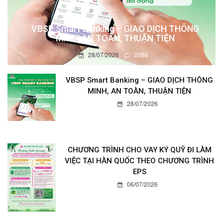
VBSP Smart Banking – GIAO DỊCH THÔNG
MINH, AN TOÀN, THUẬN TIỆN
28/07/2026
2086
VBSP Smart Banking – GIAO DỊCH THÔNG
MINH, AN TOÀN, THUẬN TIỆN
28/07/2026
CHƯƠNG TRÌNH CHO VAY KÝ QUỸ ĐI LÀM
VIỆC TẠI HÀN QUỐC THEO CHƯƠNG TRÌNH
EPS
06/07/2026