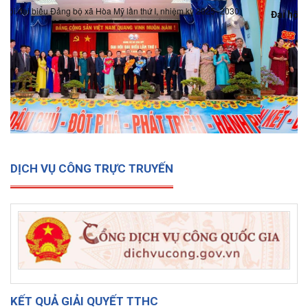
Đại hội đại biểu Đảng bộ xã Hòa Mỹ lần thứ I, nhiệm kỳ 2025-
2030
DỊCH VỤ CÔNG TRỰC TRUYẾN
KẾT QUẢ GIẢI QUYẾT TTHC