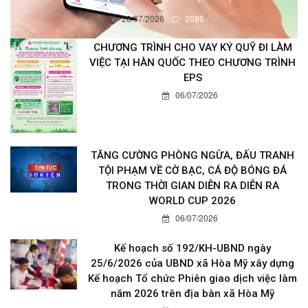
28/07/2026
2086
CHƯƠNG TRÌNH CHO VAY KÝ QUỸ ĐI LÀM
VIỆC TẠI HÀN QUỐC THEO CHƯƠNG TRÌNH
EPS
06/07/2026
TĂNG CƯỜNG PHÒNG NGỪA, ĐẤU TRANH
TỘI PHẠM VỀ CỜ BẠC, CÁ ĐỘ BÓNG ĐÁ
TRONG THỜI GIAN DIỄN RA DIỄN RA
WORLD CUP 2026
06/07/2026
Kế hoạch số 192/KH-UBND ngày
25/6/2026 của UBND xã Hòa Mỹ xây dựng
Kế hoạch Tổ chức Phiên giao dịch việc làm
năm 2026 trên địa bàn xã Hòa Mỹ