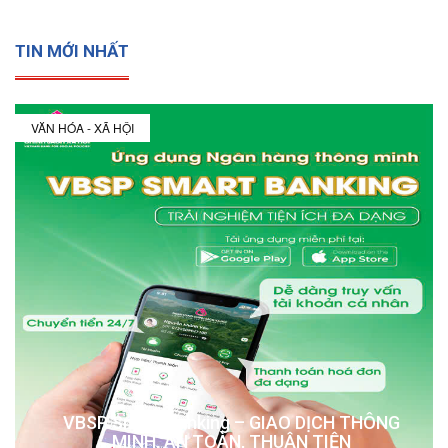
TIN MỚI NHẤT
VĂN HÓA - XÃ HỘI
VBSP Smart Banking – GIAO DỊCH THÔNG
MINH, AN TOÀN, THUẬN TIỆN