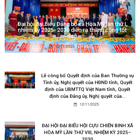
Đại hội đại biểu Đảng bộ xã Hòa Mỹ lần thứ I,
nhiệm kỳ 2025- 2030 diễn ra thành công tốt
đẹp
12/11/2025
4637
Lễ công bố Quyết định của Ban Thường vụ
Tỉnh ủy, Nghị quyết của HĐND tỉnh, Quyết
định của UBMTTQ Việt Nam tỉnh, Quyết
định của Đảng ủy, Nghị quyết của...
12/11/2025
ĐẠI HỘI ĐẠI BIỂU HỘI CỰU CHIẾN BINH XÃ
HÒA MỸ LẦN THỨ VIII, NHIỆM KỲ 2025–
2030