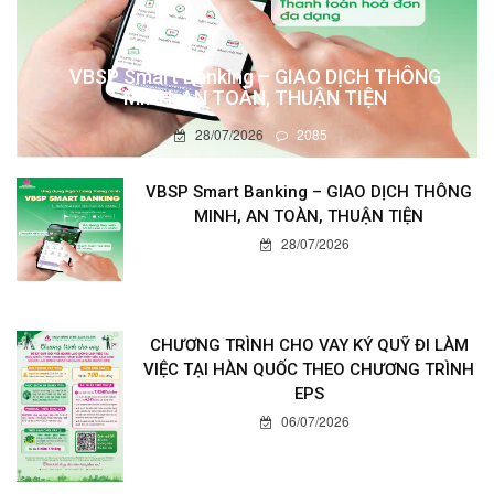
VBSP Smart Banking – GIAO DỊCH THÔNG
MINH, AN TOÀN, THUẬN TIỆN
28/07/2026
2085
VBSP Smart Banking – GIAO DỊCH THÔNG
MINH, AN TOÀN, THUẬN TIỆN
28/07/2026
CHƯƠNG TRÌNH CHO VAY KÝ QUỸ ĐI LÀM
VIỆC TẠI HÀN QUỐC THEO CHƯƠNG TRÌNH
EPS
06/07/2026