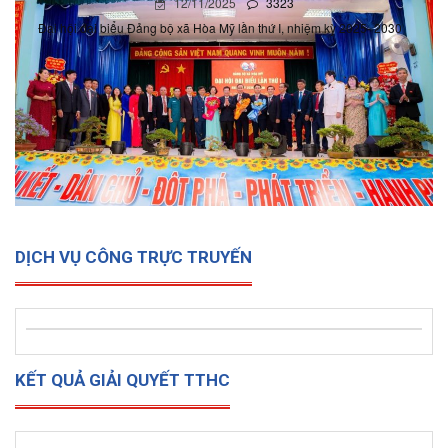
12/11/2025
3323
Đại hội đại biểu Đảng bộ xã Hòa Mỹ lần thứ I, nhiệm kỳ 2025- 2030
DỊCH VỤ CÔNG TRỰC TRUYẾN
KẾT QUẢ GIẢI QUYẾT TTHC