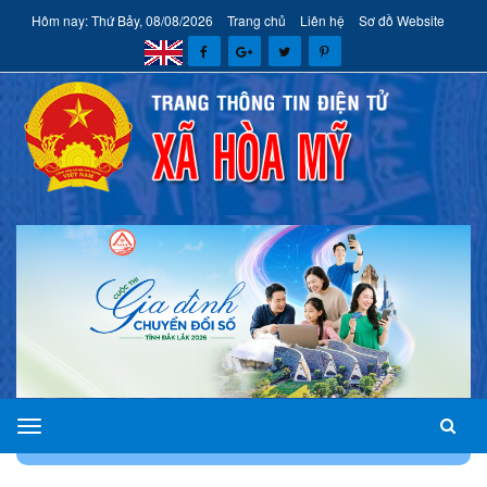
Hôm nay: Thứ Bảy, 08/08/2026
Trang chủ
Liên hệ
Sơ đồ Website
xã
TRANG CHỦ
CHUYÊN MỤC
THƯ VIỆN VIDEO - CLIP
Hòa
Mỹ