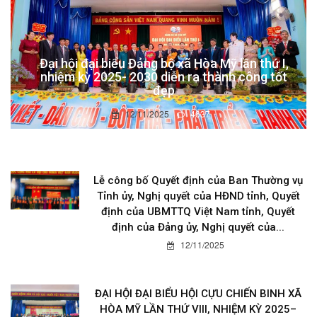
Đại hội đại biểu Đảng bộ xã Hòa Mỹ lần thứ I,
nhiệm kỳ 2025- 2030 diễn ra thành công tốt
đẹp
12/11/2025
4637
Lễ công bố Quyết định của Ban Thường vụ
Tỉnh ủy, Nghị quyết của HĐND tỉnh, Quyết
định của UBMTTQ Việt Nam tỉnh, Quyết
định của Đảng ủy, Nghị quyết của...
12/11/2025
ĐẠI HỘI ĐẠI BIỂU HỘI CỰU CHIẾN BINH XÃ
HÒA MỸ LẦN THỨ VIII, NHIỆM KỲ 2025–