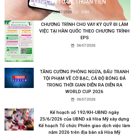
MINH, AN TOÀN, THUẬN TIỆN
28/07/2026
2085
CHƯƠNG TRÌNH CHO VAY KÝ QUỸ ĐI LÀM
VIỆC TẠI HÀN QUỐC THEO CHƯƠNG TRÌNH
EPS
06/07/2026
TĂNG CƯỜNG PHÒNG NGỪA, ĐẤU TRANH
TỘI PHẠM VỀ CỜ BẠC, CÁ ĐỘ BÓNG ĐÁ
TRONG THỜI GIAN DIỄN RA DIỄN RA
WORLD CUP 2026
06/07/2026
Kế hoạch số 192/KH-UBND ngày
25/6/2026 của UBND xã Hòa Mỹ xây dựng
Kế hoạch Tổ chức Phiên giao dịch việc làm
năm 2026 trên địa bàn xã Hòa Mỹ